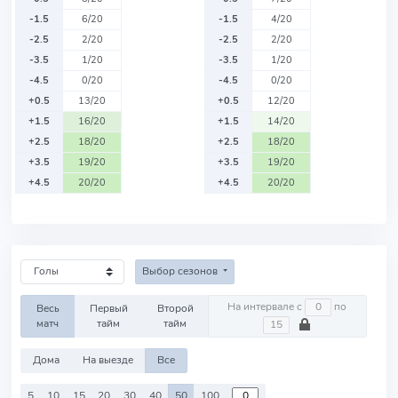
-1.5
6/20
-1.5
4/20
-2.5
2/20
-2.5
2/20
-3.5
1/20
-3.5
1/20
-4.5
0/20
-4.5
0/20
+0.5
13/20
+0.5
12/20
+1.5
16/20
+1.5
14/20
+2.5
18/20
+2.5
18/20
+3.5
19/20
+3.5
19/20
+4.5
20/20
+4.5
20/20
Выбор сезонов
На интервале с
по
Весь
Первый
Второй
матч
тайм
тайм
Дома
На выезде
Все
5
10
15
20
30
40
50
100