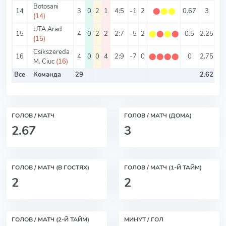
Botosani
14
3
0
2
1
4:5
-1
2
⬤
⬤
⬤
0.67
3
1.
(14)
UTA Arad
15
4
0
2
2
2:7
-5
2
⬤
⬤
⬤
⬤
0.5
2.25
0.
(15)
Csikszereda
16
4
0
0
4
2:9
-7
0
⬤
⬤
⬤
⬤
0
2.75
0.
M. Ciuc
(16)
Все
Команда
29
2.62
1.
ГОЛОВ / МАТЧ
ГОЛОВ / МАТЧ (ДОМА)
2.67
3
ГОЛОВ / МАТЧ (В ГОСТЯХ)
ГОЛОВ / МАТЧ (1-Й ТАЙМ)
2
2
ГОЛОВ / МАТЧ (2-Й ТАЙМ)
МИНУТ / ГОЛ