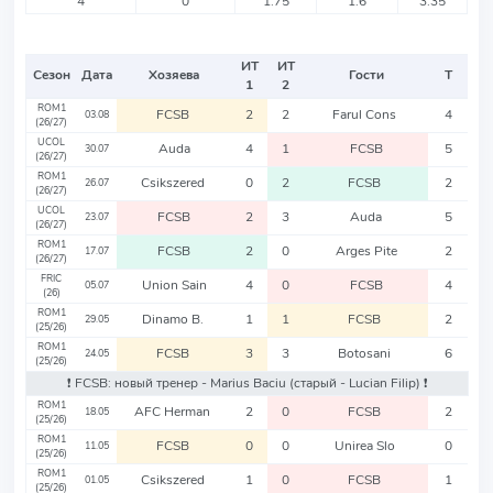
4
0
1.75
1.6
3.35
ИТ
ИТ
Сезон
Дата
Хозяева
Гости
Т
1
2
ROM1
FCSB
2
2
Farul Cons
4
03.08
(26/27)
UCOL
Auda
4
1
FCSB
5
30.07
(26/27)
ROM1
Csikszered
0
2
FCSB
2
26.07
(26/27)
UCOL
FCSB
2
3
Auda
5
23.07
(26/27)
ROM1
FCSB
2
0
Arges Pite
2
17.07
(26/27)
FRIC
Union Sain
4
0
FCSB
4
05.07
(26)
ROM1
Dinamo B.
1
1
FCSB
2
29.05
(25/26)
ROM1
FCSB
3
3
Botosani
6
24.05
(25/26)
❗️ FCSB: новый тренер - Marius Baciu
(старый - Lucian Filip)
❗️
ROM1
AFC Herman
2
0
FCSB
2
18.05
(25/26)
ROM1
FCSB
0
0
Unirea Slo
0
11.05
(25/26)
ROM1
Csikszered
1
0
FCSB
1
01.05
(25/26)