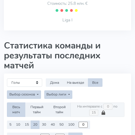
Стоимость: 25.8 млн. €
⬤
⬤
⬤
⬤
⬤
Liga I
Статистика команды и
результаты последних
матчей
Дома
На выезде
Все
Выбор сезонов
Выбор лиги
На интервале с
по
Весь
Первый
Второй
матч
тайм
тайм
5
10
15
20
30
40
50
100