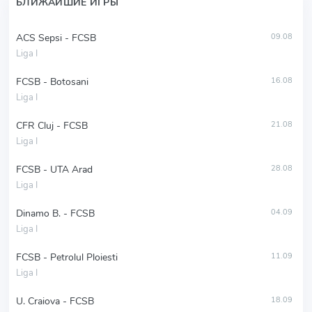
БЛИЖАЙШИЕ ИГРЫ
ACS Sepsi - FCSB
09.08
Liga I
FCSB - Botosani
16.08
Liga I
CFR Cluj - FCSB
21.08
Liga I
FCSB - UTA Arad
28.08
Liga I
Dinamo B. - FCSB
04.09
Liga I
FCSB - Petrolul Ploiesti
11.09
Liga I
U. Craiova - FCSB
18.09