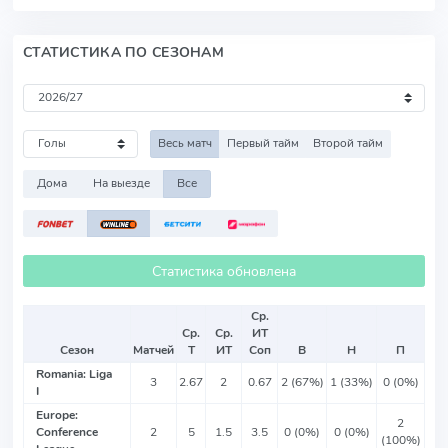
СТАТИСТИКА ПО СЕЗОНАМ
Весь матч
Первый тайм
Второй тайм
Дома
На выезде
Все
Статистика обновлена
Ср.
Ср.
Ср.
ИТ
Сезон
Матчей
Т
ИТ
Соп
В
Н
П
Romania: Liga
3
2.67
2
0.67
2 (67%)
1 (33%)
0 (0%)
I
Europe:
2
Conference
2
5
1.5
3.5
0 (0%)
0 (0%)
(100%)