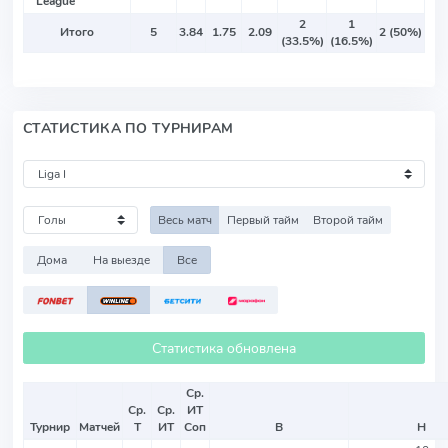
League
2
1
Итого
5
3.84
1.75
2.09
2 (50%)
(33.5%)
(16.5%)
СТАТИСТИКА ПО ТУРНИРАМ
Весь матч
Первый тайм
Второй тайм
Дома
На выезде
Все
Статистика обновлена
Ср.
Ср.
Ср.
ИТ
Турнир
Матчей
Т
ИТ
Соп
В
Н