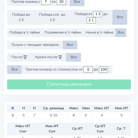
Против команд с
по
Все
Победа от
до
Победа до
Победа соп. до
Все
1.5
1.5
Победа в 1-тайме
Поражение в 1-тайме
Ничья в 1-тайме
Все
Только с текущим тренером
Все
После 🏆
Кроме после 🏆
Все
Все
Против команд со стоимостью от
до
Статистика обновлена
В
Н
П
Ср. разница
Макс
Мин
Макс ИТ
Мин ИТ
8
5
7
0.15
6
0
4
0
Макс ИТ
Мин ИТ
Ср ИТ
Ср ИТ
Ср. Т
Соп
Соп
Соп