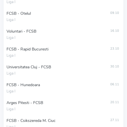
Liga I
FCSB - Otelul
09.10
Liga I
Voluntari - FCSB
16.10
Liga I
FCSB - Rapid Bucuresti
23.10
Liga I
Universitatea Cluj - FCSB
30.10
Liga I
FCSB - Hunedoara
06.11
Liga I
Arges Pitesti - FCSB
20.11
Liga I
FCSB - Csikszereda M. Ciuc
27.11