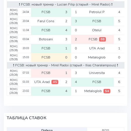
❗️ FCSB: новый тренер - Lucian Filip
(старый - Mirel Radoi)
❗️
ROM1
FCSB
3
1
Petrolul P
4
24.04
(25/26)
ROM1
Farul Cons
2
3
FCSB
5
20.04
(25/26)
ROM1
FCSB
4
0
Otelul
4
11.04
(25/26)
ROM1
Botosani
3
2
FCSB
5
88
03.04
(25/26)
ROM1
FCSB
1
0
UTA Arad
1
20.03
(25/26)
ROM1
FCSB
0
0
Metaloglob
0
15.03
(25/26)
❗️ FCSB: новый тренер - Mirel Radoi
(старый - Ilias Charalampous)
❗️
ROM1
FCSB
1
3
Universita
4
07.03
(25/26)
ROM1
UTA Arad
2
4
FCSB
6
45
01.03
(25/26)
ROM1
FCSB
4
1
Metaloglob
5
54
23.02
(25/26)
ТАБЛИЦА СТАВОК
Победа
8/20