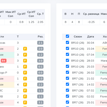
 ИТ
Мин ИТ
Ср ИТ
Ср ИТ
Ср. Т
В
Н
П
Ср. разница
Мак
п
Соп
Соп
0
0.8
1.25
2.05
8
4
8
-0.25
6
сти
Т
Рез.
Сезон
Дата
Хо
ocas
3
BR10
(26)
30.04
AB
2:1
eze
2
BR10
(26)
15.04
Fer
Р
2:0
eze
3
BR10
(26)
07.04
Fer
Р
1:2
e
3
BR10
(26)
28.03
Mara
84
Р
3:0
ara
1
BR10
(26)
25.03
Fer
Р
0:1
ogo P
0
BR7
(26)
26.02
Ferro
Р
0:0
eze
1
BR7
(26)
21.02
Fort
Р
1:0
eze
4
BR7
(26)
14.02
Ferro
Р
2:2
BC
2
BR7
(26)
07.02
Ferro
Р
1:1
RB
2
BR7
(26)
02.02
Flore
Р
1:1
eze
4
BR7
(26)
25.01
Ferro
Р
3:1