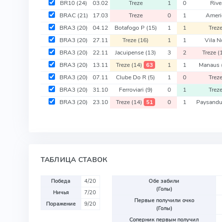
BR10
(24)
03.02
Treze
1
0
Rive
BRAC
(21)
17.03
Treze
0
1
Ameri
BRA3
(20)
04.12
Botafogo P
(15)
1
1
Trez
BRA3
(20)
27.11
Treze
(16)
1
1
Vila 
BRA3
(20)
22.11
Jacuipense
(13)
3
2
Treze
(
BRA3
(20)
13.11
Treze
(14)
1
1
Manaus
63
BRA3
(20)
07.11
Clube Do R
(5)
1
0
Trez
BRA3
(20)
31.10
Ferroviari
(9)
0
1
Trez
BRA3
(20)
23.10
Treze
(14)
0
1
Paysand
51
ТАБЛИЦА СТАВОК
Победа
4/20
Обе забили
(Голы)
Ничья
7/20
Первые получили очко
Поражение
9/20
(Голы)
Соперник первым получил