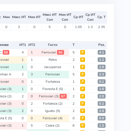
Макс ИТ
Мин ИТ
Ср ИТ
с
Мин
Макс ИТ
Мин ИТ
Ср ИТ
Ср. Т
Соп
Соп
Соп
0
3
0
5
0
1.05
1.3
2.35
зяева
ИТ
1
ИТ
2
Гости
Т
Рез.
C
4
1
Ferroviari
5
58
90
Р
4:1
roviari
1
1
Retro
2
Р
1:1
roviari
1
0
Jacuipense
1
Р
1:0
nhao A
2
3
Ferroviari
5
Р
2:3
roviari
0
1
Fortaleza
1
Р
0:1
viari
(3)
1
0
Floresta E
(5)
1
Р
1:0
aleza
(2)
2
0
Ferroviari
(3)
2
67
Р
2:0
viari
(3)
0
2
Fortaleza
(2)
2
Р
0:2
viari
(3)
2
0
Iguatu
(5)
2
Р
2:0
sta E
(5)
0
0
Ferroviari
(4)
0
Р
0:0
viari
(3)
1
5
Ceara
(2)
6
Р
1:5