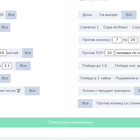
25
Все
Дома
На выезде
Все
Все
Cearense 1
Copa de Brasil
Copa
Против команд с
по
матчей
Все
Против ТОП-
о
Все
Победа до 1.5
Победа соп. д
Все
Победа в 1-тайме
Поражение в 
ме после 🏆
Все
Только с текущим тренером
Все
Статистика обновлена