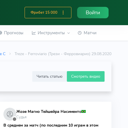
Войти
Фрибет 15 000
Прогнозы
Инструменты
Матчи
ie C
Treze - Ferroviario (Трези - Ферровиарио) 29.08.2020
Читать статью
Смотреть видео
Жозе Магно Тейшейра Насименто
Судья
⬤
В среднем за матч (по последним 10 играм в этом