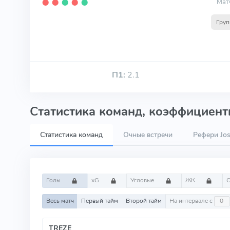
Мат
⬤
⬤
⬤
⬤
⬤
Груп
П1:
2.1
Статистика команд, коэффициенты
Статистика команд
Очные встречи
Рефери Jos
Голы
xG
Угловые
ЖК
Весь матч
Первый тайм
Второй тайм
На интервале с
TREZE