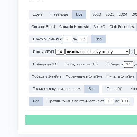
Дома
На выезде
Все
2020
2021
2024
20
Copa de Brasil
Copa do Nordeste
Serie C
Club Friendlies
Против команд с
по
Все
Против ТОП-
за
Победа до 1.5
Победа соп. до 1.5
Победа от
д
Победа в 1-тайме
Поражение в 1-тайме
Ничья в 1-тайме
Только с текущим тренером
Все
После 🏆
Кро
Все
Против команд со стоимостью от
до