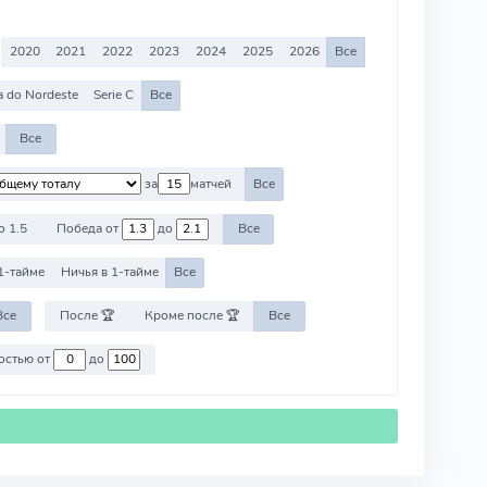
2020
2021
2022
2023
2024
2025
2026
Все
 do Nordeste
Serie C
Все
Все
за
матчей
Все
о 1.5
Победа от
до
Все
1-тайме
Ничья в 1-тайме
Все
Все
После 🏆
Кроме после 🏆
Все
Против команд со стоимостью от
до