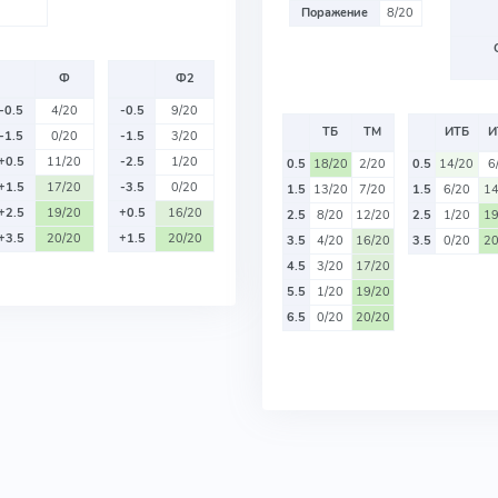
Поражение
8/20
Ф
Ф2
-0.5
4/20
-0.5
9/20
ТБ
ТМ
ИТБ
И
-1.5
0/20
-1.5
3/20
+0.5
11/20
-2.5
1/20
0.5
18/20
2/20
0.5
14/20
6
+1.5
17/20
-3.5
0/20
1.5
13/20
7/20
1.5
6/20
14
+2.5
19/20
+0.5
16/20
2.5
8/20
12/20
2.5
1/20
19
+3.5
20/20
+1.5
20/20
3.5
4/20
16/20
3.5
0/20
20
4.5
3/20
17/20
5.5
1/20
19/20
6.5
0/20
20/20