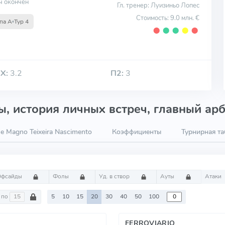
ч окончен
Гл. тренер: Луизиньо Лопес
Стоимость: 9.0 млн. €
па A
Тур 4
⬤
⬤
⬤
⬤
⬤
Х:
3.2
П2:
3
, история личных встреч, главный арб
e Magno Teixeira Nascimento
Коэффициенты
Турнирная т
Офсайды
Фолы
Уд. в створ
Ауты
Атаки
по
5
10
15
20
30
40
50
100
FERROVIARIO