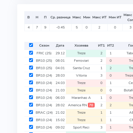
Макс
В
Н
П
Ср. разница
Макс
Мин
Макс ИТ
Мин ИТ
Со
4
7
9
-0.45
5
0
2
0
3
Сезон
Дата
Хозяева
ИТ
1
ИТ
2
Го
FRIC
(25)
29.12
Treze
2
1
Tab
BR10
(25)
08.01
Ferroviari
2
0
Tr
BR10
(25)
04.01
Santa Cruz
1
2
Tr
BR10
(24)
28.03
Vitoria
3
0
Trez
BR10
(24)
24.03
Treze
0
1
Ce
BR10
(24)
21.03
Treze
0
0
Botaf
BR10
(24)
06.03
Maranhao A
1
0
Tr
BR10
(24)
28.02
America RN
2
2
Tr
70
BRAC
(24)
21.02
Treze
1
1
A
BR10
(24)
15.02
Treze
1
1
C
BR10
(24)
09.02
Sport Reci
3
1
Tr