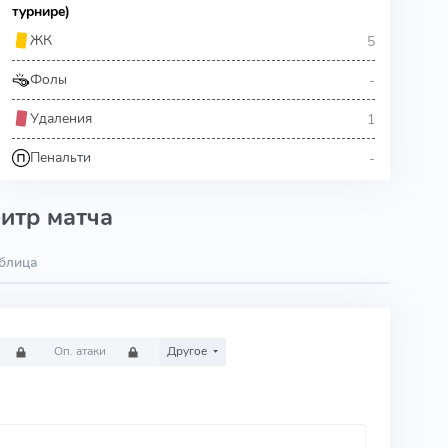
турнире)
5
ЖК
-
Фолы
1
Удаления
-
Пенальти
итр матча
аблица
Оп. атаки
Другое