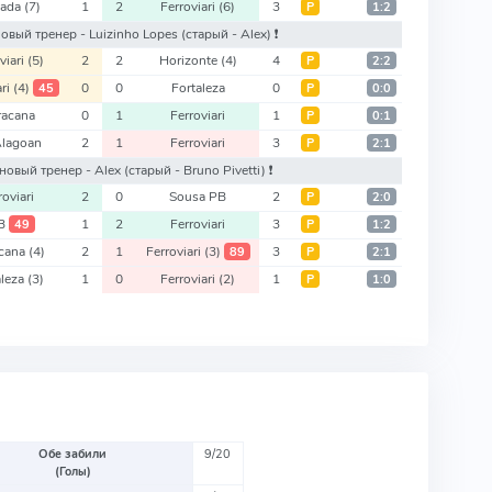
xada
(7)
1
2
Ferroviari
(6)
3
Р
1:2
: новый тренер - Luizinho Lopes
(старый - Alex)
❗️
viari
(5)
2
2
Horizonte
(4)
4
Р
2:2
ari
(4)
0
0
Fortaleza
0
45
Р
0:0
racana
0
1
Ferroviari
1
Р
0:1
Alagoan
2
1
Ferroviari
3
Р
2:1
o: новый тренер - Alex
(старый - Bruno Pivetti)
❗️
roviari
2
0
Sousa PB
2
Р
2:0
B
1
2
Ferroviari
3
49
Р
1:2
cana
(4)
2
1
Ferroviari
(3)
3
89
Р
2:1
aleza
(3)
1
0
Ferroviari
(2)
1
Р
1:0
Обе забили
9/20
(Голы)