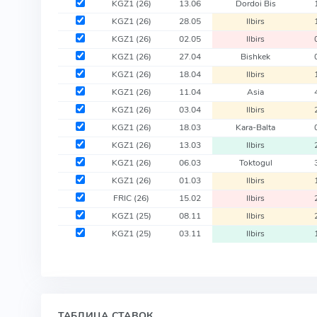
KGZ1
(26)
13.06
Dordoi Bis
KGZ1
(26)
28.05
Ilbirs
KGZ1
(26)
02.05
Ilbirs
KGZ1
(26)
27.04
Bishkek
KGZ1
(26)
18.04
Ilbirs
KGZ1
(26)
11.04
Asia
KGZ1
(26)
03.04
Ilbirs
KGZ1
(26)
18.03
Kara-Balta
KGZ1
(26)
13.03
Ilbirs
KGZ1
(26)
06.03
Toktogul
KGZ1
(26)
01.03
Ilbirs
FRIC
(26)
15.02
Ilbirs
KGZ1
(25)
08.11
Ilbirs
KGZ1
(25)
03.11
Ilbirs
ТАБЛИЦА СТАВОК