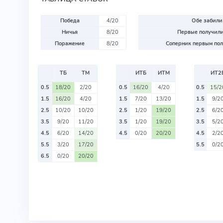
Победа
4/20
Обе забили
Ничья
8/20
Первые получили
Поражение
8/20
Соперник первым пол
ТБ
ТМ
ИТБ
ИТМ
ИТ2
0.5
18/20
2/20
0.5
16/20
4/20
0.5
15/2
1.5
16/20
4/20
1.5
7/20
13/20
1.5
9/2
2.5
10/20
10/20
2.5
1/20
19/20
2.5
6/2
3.5
9/20
11/20
3.5
1/20
19/20
3.5
5/2
4.5
6/20
14/20
4.5
0/20
20/20
4.5
2/2
5.5
3/20
17/20
5.5
0/2
6.5
0/20
20/20