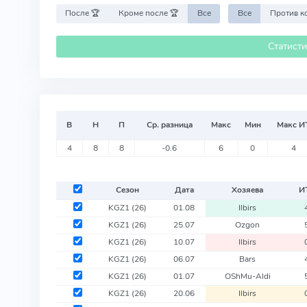
После 🏆
Кроме после 🏆
Все
Все
Статист
В
Н
П
Ср. разница
Макс
Мин
Макс И
4
8
8
-0.6
6
0
4
Сезон
Дата
Хозяева
И
KGZ1
(26)
01.08
Ilbirs
KGZ1
(26)
25.07
Ozgon
KGZ1
(26)
10.07
Ilbirs
KGZ1
(26)
06.07
Bars
KGZ1
(26)
01.07
OShMu-Aldi
KGZ1
(26)
20.06
Ilbirs