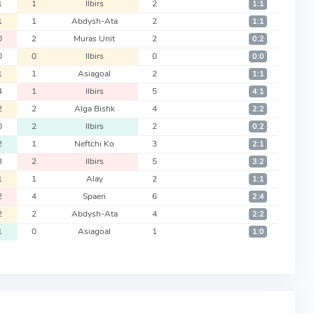
1
1
Ilbirs
2
1:1
1
1
Abdysh-Ata
2
1:1
0
2
Muras Unit
2
0:2
0
0
Ilbirs
0
0:0
1
1
Asiagoal
2
1:1
4
1
Ilbirs
5
4:1
2
2
Alga Bishk
4
2:2
0
2
Ilbirs
2
0:2
2
1
Neftchi Ko
3
2:1
3
2
Ilbirs
5
3:2
1
1
Alay
2
1:1
2
4
Spaeri
6
2:4
2
2
Abdysh-Ata
4
2:2
1
0
Asiagoal
1
1:0