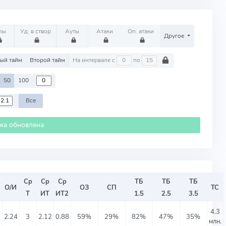
лы
Уд. в створ
Ауты
Атаки
Оп. атаки
Другое
ый тайм
Второй тайм
На интервале с
по
50
100
Все
ика обновлена
Ср
Ср
Ср
ТБ
ТБ
ТБ
О/И
ОЗ
СП
ТС
Т
ИТ
ИТ2
1.5
2.5
3.5
4.3
⬤
2.24
3
2.12
0.88
59%
29%
82%
47%
35%
млн.