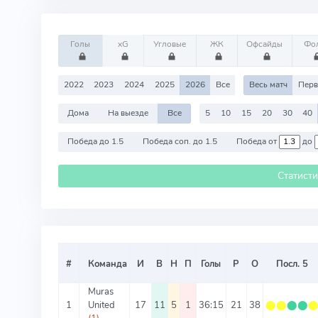
Голы
xG
Угловые
ЖК
Офсайды
Фо
2022
2023
2024
2025
2026
Все
Весь матч
Перв
Дома
На выезде
Все
5
10
15
20
30
40
Победа до 1.5
Победа соп. до 1.5
Победа от
до
Статист
#
Команда
И
В
Н
П
Голы
Р
О
Посл. 5
Muras
1
United
17
11
5
1
36:15
21
38
⬤
⬤
⬤
⬤