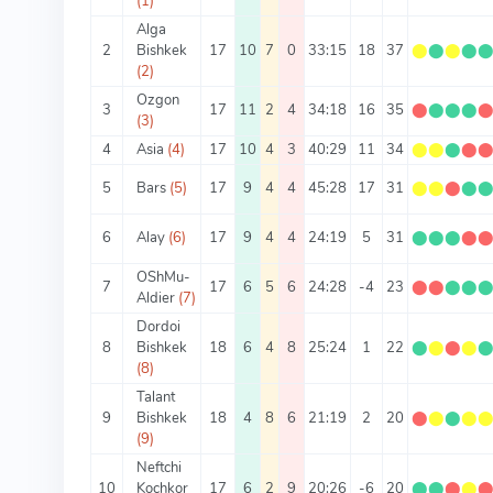
(1)
Alga
2
Bishkek
17
10
7
0
33:15
18
37
⬤
⬤
⬤
⬤
(2)
Ozgon
3
17
11
2
4
34:18
16
35
⬤
⬤
⬤
⬤
(3)
4
Asia
(4)
17
10
4
3
40:29
11
34
⬤
⬤
⬤
⬤
5
Bars
(5)
17
9
4
4
45:28
17
31
⬤
⬤
⬤
⬤
6
Alay
(6)
17
9
4
4
24:19
5
31
⬤
⬤
⬤
⬤
OShMu-
7
17
6
5
6
24:28
-4
23
⬤
⬤
⬤
⬤
Aldier
(7)
Dordoi
8
Bishkek
18
6
4
8
25:24
1
22
⬤
⬤
⬤
⬤
(8)
Talant
9
Bishkek
18
4
8
6
21:19
2
20
⬤
⬤
⬤
⬤
(9)
Neftchi
10
Kochkor
17
6
2
9
20:26
-6
20
⬤
⬤
⬤
⬤