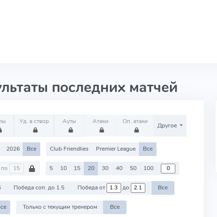
ультаты последних матчей
лы
Уд. в створ
Ауты
Атаки
Оп. атаки
Другое
2026
Все
Club Friendlies
Premier League
Все
по
5
10
15
20
30
40
50
100
5
Победа соп. до 1.5
Победа от
до
Все
се
Только с текущим тренером
Все