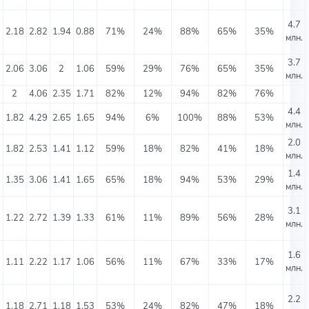
4.7
⬤
2.18
2.82
1.94
0.88
71%
24%
88%
65%
35%
млн.
3.7
⬤
2.06
3.06
2
1.06
59%
29%
76%
65%
35%
млн.
⬤
2
4.06
2.35
1.71
82%
12%
94%
82%
76%
4.4
⬤
1.82
4.29
2.65
1.65
94%
6%
100%
88%
53%
млн.
2.0
⬤
1.82
2.53
1.41
1.12
59%
18%
82%
41%
18%
млн.
1.4
⬤
1.35
3.06
1.41
1.65
65%
18%
94%
53%
29%
млн.
3.1
⬤
1.22
2.72
1.39
1.33
61%
11%
89%
56%
28%
млн.
1.6
⬤
1.11
2.22
1.17
1.06
56%
11%
67%
33%
17%
млн.
2.2
⬤
1.18
2.71
1.18
1.53
53%
24%
82%
47%
18%