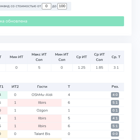
Против команд со стоимостью от
до
ика обновлена
Макс ИТ
Мин ИТ
Ср ИТ
Т
Мин ИТ
Ср ИТ
Ср. Т
Соп
Соп
Соп
0
5
0
1.25
1.85
3.1
Т
1
ИТ
2
Гости
Т
Рез.
4
0
OShMu-Aldi
4
4:0
5
1
Ilbirs
6
5:1
0
1
Ozgon
1
0:1
4
1
Ilbirs
5
4:1
5
1
Ilbirs
6
5:1
0
0
Talant Bis
0
0:0