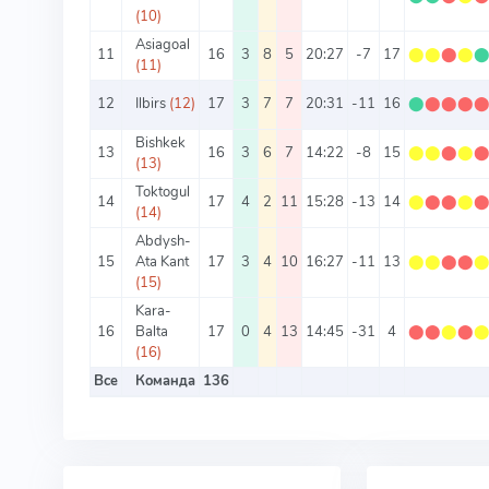
(10)
Asiagoal
11
16
3
8
5
20:27
-7
17
⬤
⬤
⬤
⬤
(11)
12
Ilbirs
(12)
17
3
7
7
20:31
-11
16
⬤
⬤
⬤
⬤
Bishkek
13
16
3
6
7
14:22
-8
15
⬤
⬤
⬤
⬤
(13)
Toktogul
14
17
4
2
11
15:28
-13
14
⬤
⬤
⬤
⬤
(14)
Abdysh-
15
Ata Kant
17
3
4
10
16:27
-11
13
⬤
⬤
⬤
⬤
(15)
Kara-
16
Balta
17
0
4
13
14:45
-31
4
⬤
⬤
⬤
⬤
(16)
Все
Команда
136