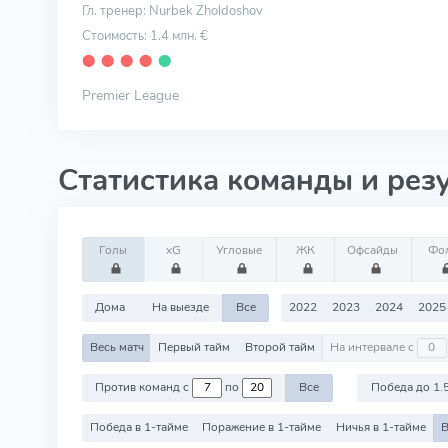
Гл. тренер: Nurbek Zholdoshov
Стоимость: 1.4 млн. €
⬤
⬤
⬤
⬤
⬤
Premier League
Статистика команды и рез
Голы
xG
Угловые
ЖК
Офсайды
Фо
Дома
На выезде
Все
2022
2023
2024
2025
Весь матч
Первый тайм
Второй тайм
На интервале с
Против команд с
по
Все
Победа до 1.
Победа в 1-тайме
Поражение в 1-тайме
Ничья в 1-тайме
В