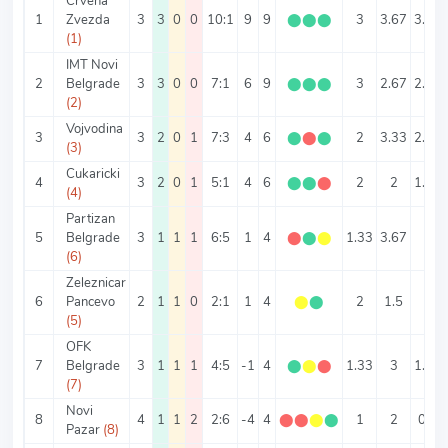
Crvena
1
Zvezda
3
3
0
0
10:1
9
9
⬤
⬤
⬤
3
3.67
3.33
(1)
IMT Novi
2
Belgrade
3
3
0
0
7:1
6
9
⬤
⬤
⬤
3
2.67
2.33
(2)
Vojvodina
3
3
2
0
1
7:3
4
6
⬤
⬤
⬤
2
3.33
2.33
(3)
Cukaricki
4
3
2
0
1
5:1
4
6
⬤
⬤
⬤
2
2
1.67
(4)
Partizan
5
Belgrade
3
1
1
1
6:5
1
4
⬤
⬤
⬤
1.33
3.67
2
(6)
Zeleznicar
6
Pancevo
2
1
1
0
2:1
1
4
⬤
⬤
2
1.5
1
(5)
OFK
7
Belgrade
3
1
1
1
4:5
-1
4
⬤
⬤
⬤
1.33
3
1.33
(7)
Novi
8
4
1
1
2
2:6
-4
4
⬤
⬤
⬤
⬤
1
2
0.5
Pazar
(8)