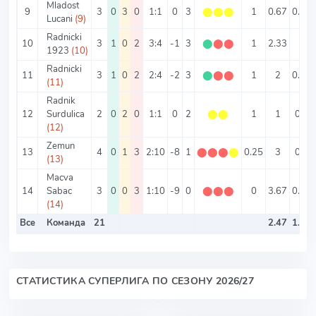
Mladost
9
3
0
3
0
1:1
0
3
⬤
⬤
⬤
1
0.67
0.33
Lucani
(9)
Radnicki
10
3
1
0
2
3:4
-1
3
⬤
⬤
⬤
1
2.33
1
1923
(10)
Radnicki
11
3
1
0
2
2:4
-2
3
⬤
⬤
⬤
1
2
0.67
(11)
Radnik
12
Surdulica
2
0
2
0
1:1
0
2
⬤
⬤
1
1
0.5
(12)
Zemun
13
4
0
1
3
2:10
-8
1
⬤
⬤
⬤
⬤
0.25
3
0.5
(13)
Macva
14
Sabac
3
0
0
3
1:10
-9
0
⬤
⬤
⬤
0
3.67
0.33
(14)
Все
Команда
21
2.47
1.27
СТАТИСТИКА СУПЕРЛИГА ПО СЕЗОНУ 2026/27