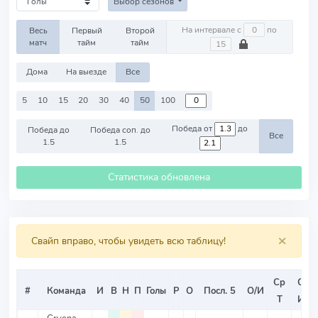
Выбор сезонов
На интервале с
по
Весь
Первый
Второй
матч
тайм
тайм
Дома
На выезде
Все
5
10
15
20
30
40
50
100
Победа от
до
Победа до
Победа соп. до
Все
1.5
1.5
Статистика обновлена
×
Свайп вправо, чтобы увидеть всю таблицу!
Ср
Ср
#
Команда
И
В
Н
П
Голы
Р
О
Посл. 5
О/И
Т
ИТ