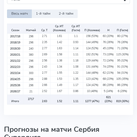
Весь матч
1-й тайм
2-й тайм
Ср. ИТ
Ср. ИТ
Сезон
Матчей
Ср. Т
(Хозяева)
(Гости)
П (Хозяева)
Н
П (Гости)
2.71
1.61
1.1
156
(53%)
60
(20%)
80
(27%)
2017/18
296
2.35
1.42
0.93
144
(49%)
76
(26%)
76
(26%)
2018/19
296
2.77
1.63
1.14
124
(52%)
45
(19%)
71
(30%)
2019/20
240
2.69
1.58
1.11
192
(51%)
73
(19%)
115
(30%)
2020/21
380
2.56
1.38
1.18
129
(44%)
72
(24%)
95
(32%)
2021/22
296
2.43
1.34
1.08
131
(44%)
74
(25%)
91
(31%)
2022/23
296
2.77
1.55
1.22
144
(48%)
62
(21%)
94
(31%)
2023/24
300
2.88
1.53
1.35
123
(42%)
68
(23%)
105
(35%)
2024/25
296
2.66
1.49
1.17
124
(42%)
86
(29%)
86
(29%)
2025/26
296
2.52
1.67
0.86
10
(48%)
5
(24%)
6
(29%)
2026/27
21
621
2717
Итого
2.63
1.52
1.11
1277
(47%)
(23%)
819
(30%)
Прогнозы на матчи Сербия