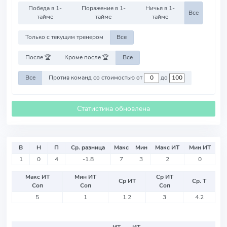
Победа в 1-
Поражение в 1-
Ничья в 1-
Все
тайме
тайме
тайме
Только с текущим тренером
Все
После 🏆
Кроме после 🏆
Все
Все
Против команд со стоимостью от
до
Статистика обновлена
В
Н
П
Ср. разница
Макс
Мин
Макс ИТ
Мин ИТ
1
0
4
-1.8
7
3
2
0
Макс ИТ
Мин ИТ
Ср ИТ
Ср ИТ
Ср. Т
Соп
Соп
Соп
5
1
1.2
3
4.2