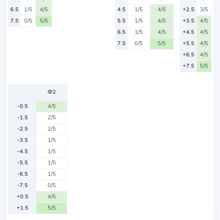
6.5
1/5
4/5
4.5
1/5
4/5
+2.5
3/5
7.5
0/5
5/5
5.5
1/5
4/5
+3.5
4/5
6.5
1/5
4/5
+4.5
4/5
7.5
0/5
5/5
+5.5
4/5
+6.5
4/5
+7.5
5/5
Ф2
-0.5
4/5
-1.5
2/5
-2.5
2/5
-3.5
1/5
-4.5
1/5
-5.5
1/5
-6.5
1/5
-7.5
0/5
+0.5
4/5
+1.5
5/5