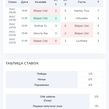
ИТ
ИТ
Сезон
Дата
Хозяева
Гости
Т
1
2
ENGC
Belper Utd
2
5
Hanley Tow
7
16.08
(25/26)
ENGC
Belper Utd
2
1
Uttoxeter
3
01.08
(25/26)
ENGC
Shifnal To
3
0
Belper Utd
3
03.08
(24/25)
ENGC
Worcts Rai
3
2
Belper Utd
5
05.08
(23/24)
ENGC
Belper Utd
0
3
Lichfield
3
07.08
(22/23)
ТАБЛИЦА СТАВОК
Победа
1/5
Ничья
0/5
Поражение
4/5
Обе забили
3/5
(Голы)
Первые получили очко
?/5