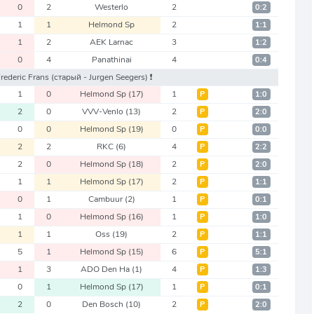
0
2
Westerlo
2
0:2
1
1
Helmond Sp
2
1:1
1
2
AEK Larnac
3
1:2
0
4
Panathinai
4
0:4
Frederic Frans
(старый - Jurgen Seegers)
❗️
1
0
Helmond Sp
(17)
1
Р
1:0
2
0
VVV-Venlo
(13)
2
Р
2:0
0
0
Helmond Sp
(19)
0
Р
0:0
2
2
RKC
(6)
4
Р
2:2
2
0
Helmond Sp
(18)
2
Р
2:0
1
1
Helmond Sp
(17)
2
Р
1:1
0
1
Cambuur
(2)
1
Р
0:1
1
0
Helmond Sp
(16)
1
Р
1:0
1
1
Oss
(19)
2
Р
1:1
5
1
Helmond Sp
(15)
6
Р
5:1
1
3
ADO Den Ha
(1)
4
Р
1:3
0
1
Helmond Sp
(17)
1
Р
0:1
2
0
Den Bosch
(10)
2
Р
2:0