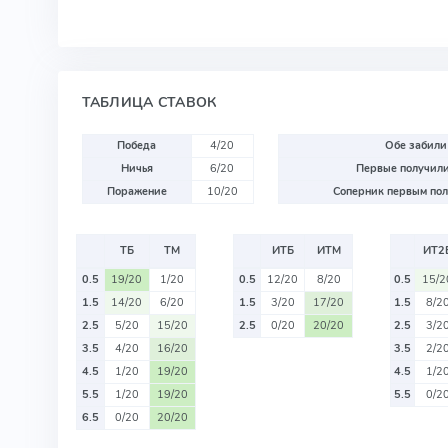
ТАБЛИЦА СТАВОК
Победа
4/20
Обе забили
Ничья
6/20
Первые получили
Поражение
10/20
Соперник первым пол
ТБ
ТМ
ИТБ
ИТМ
ИТ2
0.5
19/20
1/20
0.5
12/20
8/20
0.5
15/2
1.5
14/20
6/20
1.5
3/20
17/20
1.5
8/2
2.5
5/20
15/20
2.5
0/20
20/20
2.5
3/2
3.5
4/20
16/20
3.5
2/2
4.5
1/20
19/20
4.5
1/2
5.5
1/20
19/20
5.5
0/2
6.5
0/20
20/20