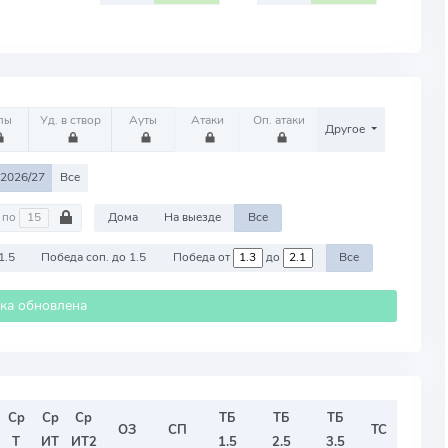
лы
Уд. в створ
Ауты
Атаки
Оп. атаки
Другое
2026/27
Все
по
Дома
На выезде
Все
1.5
Победа соп. до 1.5
Победа от
до
Все
ика обновлена
Ср
Ср
Ср
ТБ
ТБ
ТБ
ОЗ
СП
ТС
Т
ИТ
ИТ2
1.5
2.5
3.5