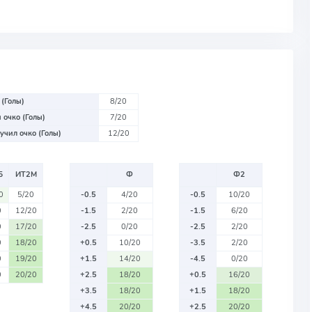
 (Голы)
8/20
 очко (Голы)
7/20
учил очко (Голы)
12/20
Б
ИТ2М
Ф
Ф2
0
5/20
-0.5
4/20
-0.5
10/20
0
12/20
-1.5
2/20
-1.5
6/20
0
17/20
-2.5
0/20
-2.5
2/20
0
18/20
+0.5
10/20
-3.5
2/20
0
19/20
+1.5
14/20
-4.5
0/20
0
20/20
+2.5
18/20
+0.5
16/20
+3.5
18/20
+1.5
18/20
+4.5
20/20
+2.5
20/20