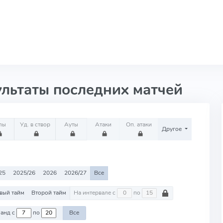
ультаты последних матчей
лы
Уд. в створ
Ауты
Атаки
Оп. атаки
Другое
25
2025/26
2026
2026/27
Все
вый тайм
Второй тайм
На интервале с
по
Против команд с
по
Все