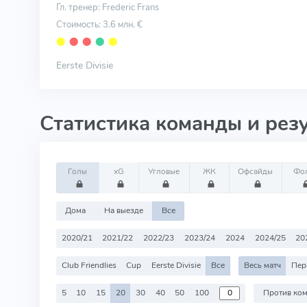
Гл. тренер: Frederic Frans
Стоимость: 3.6 млн. €
⬤
⬤
⬤
⬤
⬤
Eerste Divisie
Статистика команды и рез
Голы
xG
Угловые
ЖК
Офсайды
Фо
Дома
На выезде
Все
2020/21
2021/22
2022/23
2023/24
2024
2024/25
20
Club Friendlies
Cup
Eerste Divisie
Все
Весь матч
Пер
5
10
15
20
30
40
50
100