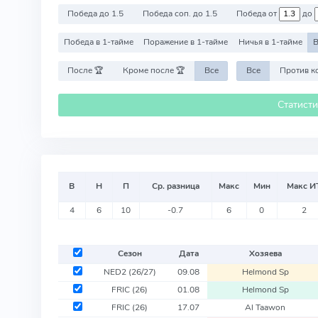
Победа до 1.5
Победа соп. до 1.5
Победа от
до
Победа в 1-тайме
Поражение в 1-тайме
Ничья в 1-тайме
В
После 🏆
Кроме после 🏆
Все
Все
Статист
В
Н
П
Ср. разница
Макс
Мин
Макс И
4
6
10
-0.7
6
0
2
Сезон
Дата
Хозяева
NED2
(26/27)
09.08
Helmond Sp
FRIC
(26)
01.08
Helmond Sp
FRIC
(26)
17.07
Al Taawon