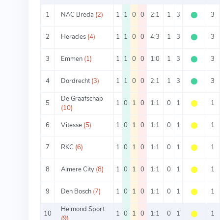
1
NAC Breda
(2)
1
1
0
0
2:1
1
3
⬤
3
2
Heracles
(4)
1
1
0
0
4:3
1
3
⬤
3
3
Emmen
(1)
1
1
0
0
1:0
1
3
⬤
3
4
Dordrecht
(3)
1
1
0
0
2:1
1
3
⬤
3
De Graafschap
5
1
0
1
0
1:1
0
1
⬤
1
(10)
6
Vitesse
(5)
1
0
1
0
1:1
0
1
⬤
1
7
RKC
(6)
1
0
1
0
1:1
0
1
⬤
1
8
Almere City
(8)
1
0
1
0
1:1
0
1
⬤
1
9
Den Bosch
(7)
1
0
1
0
1:1
0
1
⬤
1
Helmond Sport
10
1
0
1
0
1:1
0
1
⬤
1
(9)