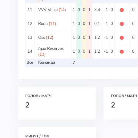
11
VVV-Venlo
(14)
1
0
0
1
3:4
-1
0
⬤
0
12
Roda
(11)
1
0
0
1
0:1
-1
0
⬤
0
13
Oss
(12)
1
0
0
1
1:2
-1
0
⬤
0
Ajax Reserves
14
1
0
0
1
1:2
-1
0
⬤
0
(13)
Все
Команда
7
ГОЛОВ / МАТЧ
ГОЛОВ / МАТЧ
2
2
МИНУТ / ГОЛ