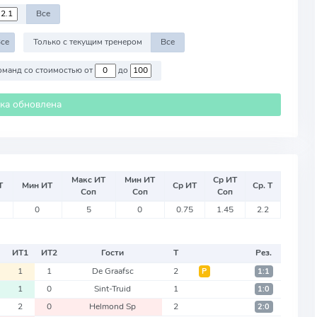
Все
се
Только с текущим тренером
Все
Против команд со стоимостью от
до
ика обновлена
Макс ИТ
Мин ИТ
Ср ИТ
Т
Мин ИТ
Ср ИТ
Ср. Т
Соп
Соп
Соп
0
5
0
0.75
1.45
2.2
ИТ
1
ИТ
2
Гости
Т
Рез.
1
1
De Graafsc
2
Р
1:1
1
0
Sint-Truid
1
1:0
2
0
Helmond Sp
2
2:0