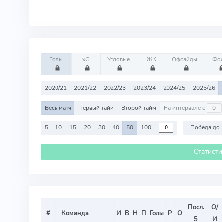
Голы
xG
Угловые
ЖК
Офсайды
Фо
2020/21
2021/22
2022/23
2023/24
2024/25
2025/26
Весь матч
Первый тайм
Второй тайм
На интервале с
5
10
15
20
30
40
50
100
Победа до 
Статист
Посл.
О/
#
Команда
И
В
Н
П
Голы
Р
О
5
И