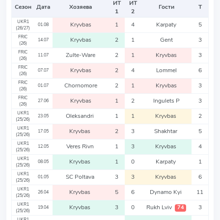
ИТ
ИТ
Сезон
Дата
Хозяева
Гости
Т
1
2
UKR1
Kryvbas
1
4
Karpaty
5
01.08
(26/27)
FRIC
Kryvbas
2
1
Gent
3
14.07
(26)
FRIC
Zulte-Ware
2
1
Kryvbas
3
11.07
(26)
FRIC
Kryvbas
2
4
Lommel
6
07.07
(26)
FRIC
Chornomore
2
1
Kryvbas
3
01.07
(26)
FRIC
Kryvbas
1
2
Ingulets P
3
27.06
(26)
UKR1
Oleksandri
1
1
Kryvbas
2
23.05
(25/26)
UKR1
Kryvbas
2
3
Shakhtar
5
17.05
(25/26)
UKR1
Veres Rivn
1
3
Kryvbas
4
12.05
(25/26)
UKR1
Kryvbas
1
0
Karpaty
1
08.05
(25/26)
UKR1
SC Poltava
3
3
Kryvbas
6
01.05
(25/26)
UKR1
Kryvbas
5
6
Dynamo Kyi
11
26.04
(25/26)
UKR1
Kryvbas
3
0
Rukh Lviv
3
74
19.04
(25/26)
UKR1