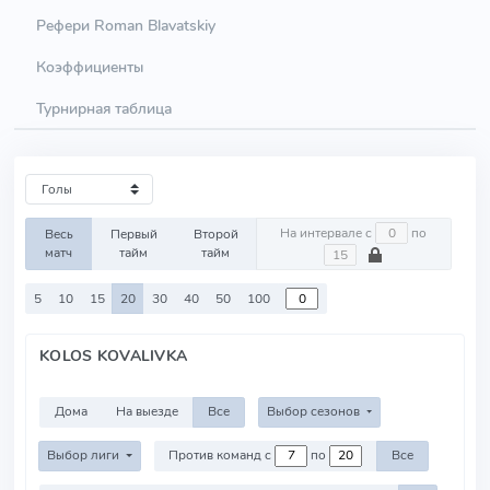
Рефери Roman Blavatskiy
Коэффициенты
Турнирная таблица
На интервале с
по
Весь
Первый
Второй
матч
тайм
тайм
5
10
15
20
30
40
50
100
KOLOS KOVALIVKA
Дома
На выезде
Все
Выбор сезонов
Выбор лиги
Против команд с
по
Все