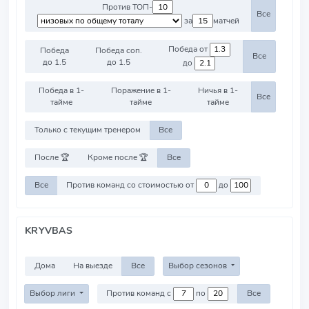
Против ТОП-
Все
за
матчей
Победа от
Победа
Победа соп.
Все
до 1.5
до 1.5
до
Победа в 1-
Поражение в 1-
Ничья в 1-
Все
тайме
тайме
тайме
Только с текущим тренером
Все
После 🏆
Кроме после 🏆
Все
Все
Против команд со стоимостью от
до
KRYVBAS
Дома
На выезде
Все
Выбор сезонов
Выбор лиги
Против команд с
по
Все