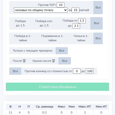
Против ТОП-
Все
за
матчей
Победа от
Победа
Победа соп.
Все
до 1.5
до 1.5
до
Победа в 1-
Поражение в 1-
Ничья в 1-
Все
тайме
тайме
тайме
Только с текущим тренером
Все
После 🏆
Кроме после 🏆
Все
Все
Против команд со стоимостью от
до
Статистика обновлена
В
Н
П
Ср. разница
Макс
Мин
Макс ИТ
Мин ИТ
11
4
5
0.2
5
0
3
0