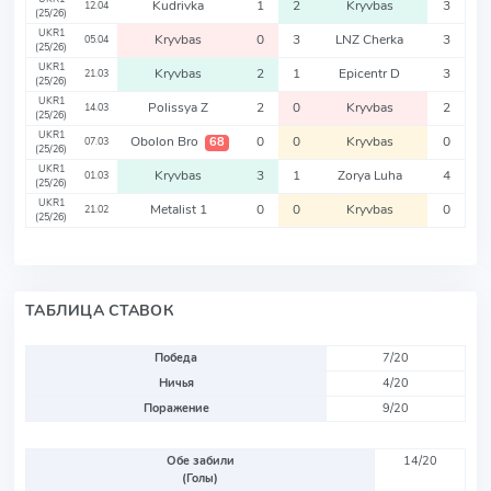
Kudrivka
1
2
Kryvbas
3
12.04
(25/26)
UKR1
Kryvbas
0
3
LNZ Cherka
3
05.04
(25/26)
UKR1
Kryvbas
2
1
Epicentr D
3
21.03
(25/26)
UKR1
Polissya Z
2
0
Kryvbas
2
14.03
(25/26)
UKR1
Obolon Bro
0
0
Kryvbas
0
68
07.03
(25/26)
UKR1
Kryvbas
3
1
Zorya Luha
4
01.03
(25/26)
UKR1
Metalist 1
0
0
Kryvbas
0
21.02
(25/26)
ТАБЛИЦА СТАВОК
Победа
7/20
Ничья
4/20
Поражение
9/20
Обе забили
14/20
(Голы)