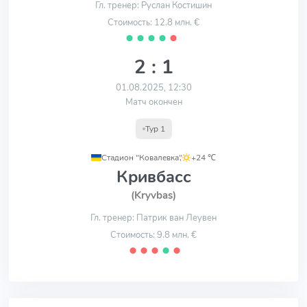
Гл. тренер: Руслан Костишин
Стоимость: 12.8 млн. €
⬤
⬤
⬤
⬤
⬤
2 : 1
01.08.2025, 12:30
Матч окончен
Тур 1
Стадион "Ковалевка"
,
+24 ℃
Кривбасс
(Kryvbas)
Гл. тренер: Патрик ван Леувен
Стоимость: 9.8 млн. €
⬤
⬤
⬤
⬤
⬤