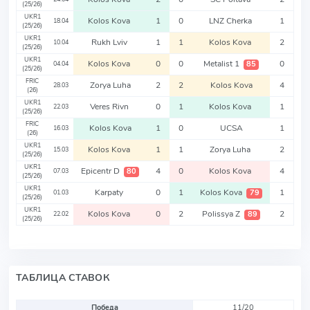
(25/26)
UKR1
Kolos Kova
1
0
LNZ Cherka
1
18.04
(25/26)
UKR1
Rukh Lviv
1
1
Kolos Kova
2
10.04
(25/26)
UKR1
Kolos Kova
0
0
Metalist 1
0
85
04.04
(25/26)
FRIC
Zorya Luha
2
2
Kolos Kova
4
28.03
(26)
UKR1
Veres Rivn
0
1
Kolos Kova
1
22.03
(25/26)
FRIC
Kolos Kova
1
0
UCSA
1
16.03
(26)
UKR1
Kolos Kova
1
1
Zorya Luha
2
15.03
(25/26)
UKR1
Epicentr D
4
0
Kolos Kova
4
80
07.03
(25/26)
UKR1
Karpaty
0
1
Kolos Kova
1
79
01.03
(25/26)
UKR1
Kolos Kova
0
2
Polissya Z
2
89
22.02
(25/26)
ТАБЛИЦА СТАВОК
Победа
11/20