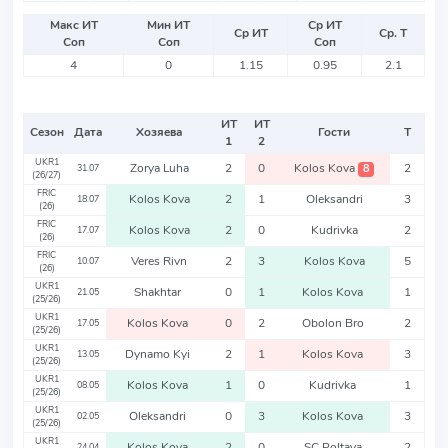
Макс ИТ
Мин ИТ
Ср ИТ
Ср ИТ
Ср. Т
Соп
Соп
Соп
4
0
1.15
0.95
2.1
ИТ
ИТ
Сезон
Дата
Хозяева
Гости
Т
1
2
UKR1
Zorya Luha
2
0
Kolos Kova
2
8
31.07
(26/27)
FRIC
Kolos Kova
2
1
Oleksandri
3
18.07
(26)
FRIC
Kolos Kova
2
0
Kudrivka
2
17.07
(26)
FRIC
Veres Rivn
2
3
Kolos Kova
5
10.07
(26)
UKR1
Shakhtar
0
1
Kolos Kova
1
21.05
(25/26)
UKR1
Kolos Kova
0
2
Obolon Bro
2
17.05
(25/26)
UKR1
Dynamo Kyi
2
1
Kolos Kova
3
13.05
(25/26)
UKR1
Kolos Kova
1
0
Kudrivka
1
08.05
(25/26)
UKR1
Oleksandri
0
3
Kolos Kova
3
02.05
(25/26)
UKR1
Kolos Kova
2
0
SC Poltava
2
24.04