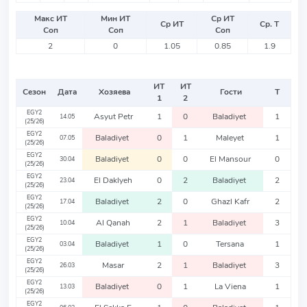
Макс ИТ
Мин ИТ
Ср ИТ
Ср ИТ
Ср. Т
Соп
Соп
Соп
2
0
1.05
0.85
1.9
ИТ
ИТ
Сезон
Дата
Хозяева
Гости
Т
1
2
EGY2
Asyut Petr
1
0
Baladiyet
1
14.05
(25/26)
EGY2
Baladiyet
0
1
Maleyet
1
07.05
(25/26)
EGY2
Baladiyet
0
0
El Mansour
0
30.04
(25/26)
EGY2
El Daklyeh
0
2
Baladiyet
2
23.04
(25/26)
EGY2
Baladiyet
2
0
Ghazl Kafr
2
17.04
(25/26)
EGY2
Al Qanah
2
1
Baladiyet
3
10.04
(25/26)
EGY2
Baladiyet
1
0
Tersana
1
03.04
(25/26)
EGY2
Masar
2
1
Baladiyet
3
26.03
(25/26)
EGY2
Baladiyet
0
1
La Viena
1
13.03
(25/26)
EGY2