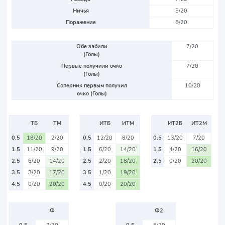
Ничья
5/20
Поражение
8/20
Обе забили
7/20
(Голы)
Первые получили очко
7/20
(Голы)
Соперник первым получил
10/20
очко (Голы)
ТБ
ТМ
ИТБ
ИТМ
ИТ2Б
ИТ2М
0.5
18/20
2/20
0.5
12/20
8/20
0.5
13/20
7/20
1.5
11/20
9/20
1.5
6/20
14/20
1.5
4/20
16/20
2.5
6/20
14/20
2.5
2/20
18/20
2.5
0/20
20/20
3.5
3/20
17/20
3.5
1/20
19/20
4.5
0/20
20/20
4.5
0/20
20/20
Ф
Ф2