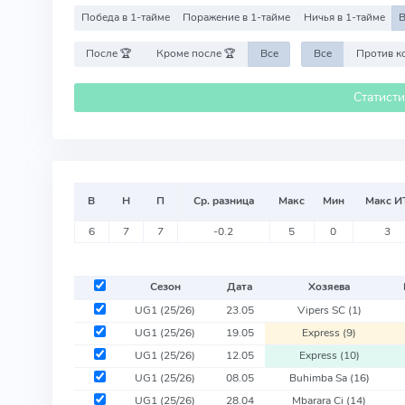
Победа в 1-тайме
Поражение в 1-тайме
Ничья в 1-тайме
В
После 🏆
Кроме после 🏆
Все
Все
Статист
В
Н
П
Ср. разница
Макс
Мин
Макс И
6
7
7
-0.2
5
0
3
Сезон
Дата
Хозяева
UG1
(25/26)
23.05
Vipers SC
(1)
UG1
(25/26)
19.05
Express
(9)
UG1
(25/26)
12.05
Express
(10)
UG1
(25/26)
08.05
Buhimba Sa
(16)
UG1
(25/26)
28.04
Mbarara Ci
(14)