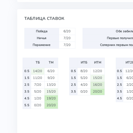
ТАБЛИЦА СТАВОК
Победа
6/20
Обе забили
Ничья
7/20
Первые получили
Поражение
7/20
Соперник первым пол
ТБ
ТМ
ИТБ
ИТМ
ИТ2
0.5
14/20
6/20
0.5
8/20
12/20
0.5
12/2
1.5
11/20
9/20
1.5
5/20
15/20
1.5
6/2
2.5
7/20
13/20
2.5
4/20
16/20
2.5
2/2
3.5
5/20
15/20
3.5
0/20
20/20
3.5
1/2
4.5
1/20
19/20
4.5
0/2
5.5
0/20
20/20