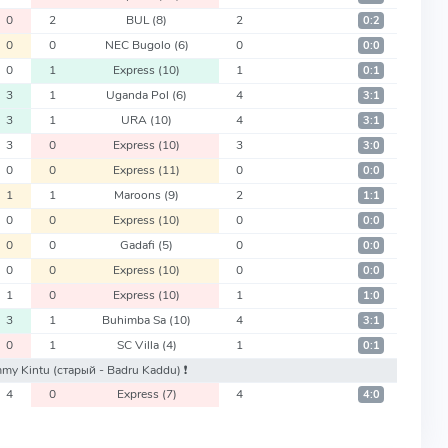
0
2
BUL
(8)
2
0:2
0
0
NEC Bugolo
(6)
0
0:0
0
1
Express
(10)
1
0:1
3
1
Uganda Pol
(6)
4
3:1
3
1
URA
(10)
4
3:1
3
0
Express
(10)
3
3:0
0
0
Express
(11)
0
0:0
1
1
Maroons
(9)
2
1:1
0
0
Express
(10)
0
0:0
0
0
Gadafi
(5)
0
0:0
0
0
Express
(10)
0
0:0
1
0
Express
(10)
1
1:0
3
1
Buhimba Sa
(10)
4
3:1
0
1
SC Villa
(4)
1
0:1
immy Kintu
(старый - Badru Kaddu)
❗️
4
0
Express
(7)
4
4:0