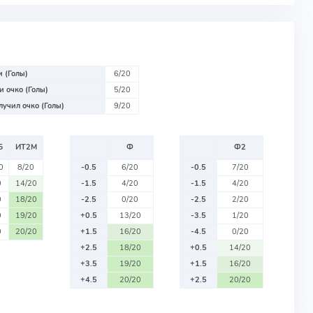
 (Голы)
6/20
 очко (Голы)
5/20
учил очко (Голы)
9/20
Б
ИТ2М
Ф
Ф2
0
8/20
-0.5
6/20
-0.5
7/20
0
14/20
-1.5
4/20
-1.5
4/20
0
18/20
-2.5
0/20
-2.5
2/20
0
19/20
+0.5
13/20
-3.5
1/20
0
20/20
+1.5
16/20
-4.5
0/20
+2.5
18/20
+0.5
14/20
+3.5
19/20
+1.5
16/20
+4.5
20/20
+2.5
20/20