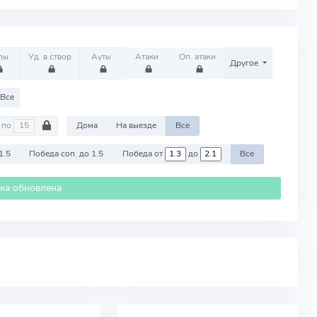
лы
Уд. в створ
Ауты
Атаки
Оп. атаки
Другое
Все
по
Дома
На выезде
Все
1.5
Победа соп. до 1.5
Победа от
до
Все
ика обновлена