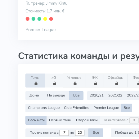
Гл. тренер: Jimmy Kintu
Стоимость: 1.7 млн. €
⬤
⬤
⬤
⬤
⬤
Premier League
Статистика команды и рез
Голы
xG
Угловые
ЖК
Офсайды
Фо
Дома
На выезде
Все
2020/21
2021/22
2022/2
Champions League
Club Friendlies
Premier League
Все
Весь матч
Первый тайм
Второй тайм
На интервале с
Против команд с
по
Все
Победа до 1.