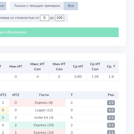
се
Только с текущим тренером
Все
Против команд со стоимостью от
до
ика обновлена
Макс ИТ
Мин ИТ
Ср ИТ
Т
Мин ИТ
Ср ИТ
Ср. Т
Соп
Соп
Соп
0
4
0
0.85
1.05
1.9
ИТ
1
ИТ
2
Гости
Т
Рез.
2
0
Express
(9)
2
2:0
0
0
Lugazi
(12)
0
0:0
3
2
Airtel Kit
(3)
5
3:2
0
2
Express
(10)
2
0:2
2
1
Express
(10)
3
2:1