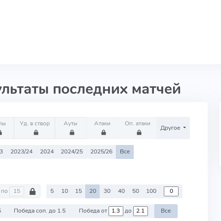
ультаты последних матчей
лы
Уд. в створ
Ауты
Атаки
Оп. атаки
Другое
3
2023/24
2024
2024/25
2025/26
Все
по
5
10
15
20
30
40
50
100
5
Победа соп. до 1.5
Победа от
до
Все