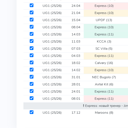
UG1
(25/26)
24.04
Express
(10)
UG1
(25/26)
21.04
Express
(10)
UG1
(25/26)
15.04
UPDF
(13)
UG1
(25/26)
08.04
Express
(10)
UG1
(25/26)
14.03
Express
(11)
UG1
(25/26)
11.03
KCCA
(3)
UG1
(25/26)
07.03
SC Villa
(5)
UG1
(25/26)
04.03
Express
(11)
UG1
(25/26)
18.02
Calvary
(16)
UG1
(25/26)
14.02
Express
(10)
UG1
(25/26)
31.01
NEC Bugolo
(7)
UG1
(25/26)
28.01
Airtel Kit
(6)
UG1
(25/26)
24.01
Express
(11)
UG1
(25/26)
08.01
Express
(11)
❗️ Express: новый тренер - J
UG1
(25/26)
17.12
Maroons
(8)