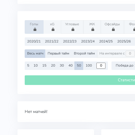
Голы
xG
Угловые
ЖК
Офсайды
Фо
2020/21
2021/22
2022/23
2023/24
2024/25
2025/26
Весь матч
Первый тайм
Второй тайм
На интервале с
5
10
15
20
30
40
50
100
Победа до 
Статист
Нет матчей!