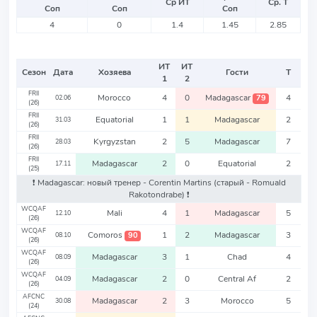
Ср ИТ
Ср. Т
Соп
Соп
Соп
4
0
1.4
1.45
2.85
ИТ
ИТ
Сезон
Дата
Хозяева
Гости
Т
1
2
FRII
Morocco
4
0
Madagascar
4
79
02.06
(26)
FRII
Equatorial
1
1
Madagascar
2
31.03
(26)
FRII
Kyrgyzstan
2
5
Madagascar
7
28.03
(26)
FRII
Madagascar
2
0
Equatorial
2
17.11
(25)
❗️ Madagascar: новый тренер - Corentin Martins
(старый - Romuald
Rakotondrabe)
❗️
WCQAF
Mali
4
1
Madagascar
5
12.10
(26)
WCQAF
Comoros
1
2
Madagascar
3
90
08.10
(26)
WCQAF
Madagascar
3
1
Chad
4
08.09
(26)
WCQAF
Madagascar
2
0
Central Af
2
04.09
(26)
AFCNC
Madagascar
2
3
Morocco
5
30.08
(24)