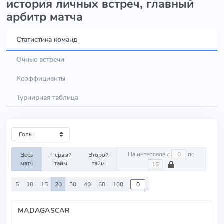
история личных встреч, главный
арбитр матча
Статистика команд
Очные встречи
Коэффициенты
Турнирная таблица
На интервале с
по
Весь
Первый
Второй
матч
тайм
тайм
5
10
15
20
30
40
50
100
MADAGASCAR