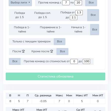
Выбор лиги
Против команд с
по
Все
Победа от
Победа
Победа соп.
Все
до 1.5
до 1.5
до
Победа в 1-
Поражение в 1-
Ничья в 1-
Все
тайме
тайме
тайме
Только с текущим тренером
Все
После 🏆
Кроме после 🏆
Все
Все
Против команд со стоимостью от
до
Статистика обновлена
В
Н
П
Ср. разница
Макс
Мин
Макс ИТ
Мин ИТ
8
5
7
-0.05
7
0
5
0
Макс ИТ
Мин ИТ
Ср ИТ