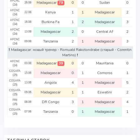
AFCNC
Madagascar
0
0
Sudan
0
79
26.08
(24)
AFCNC
Kenya
1
1
Madagascar
2
22.08
(24)
AFCNC
Burkina Fa
1
2
Madagascar
3
16.08
(24)
AFCNC
Madagascar
2
0
Central Af
2
13.08
(24)
AFCNC
Tanzania
2
1
Madagascar
3
09.08
(24)
❗️ Madagascar: новый тренер - Romuald Rakotondrabe
(старый - Corentin
Martins)
❗️
AFCNC
Madagascar
0
0
Mauritania
0
39
03.08
(24)
COSAFA
Madagascar
0
1
Comoros
1
15.06
(25)
COSAFA
Angola
4
1
Madagascar
5
13.06
(25)
COSAFA
Madagascar
1
1
Eswatini
2
09.06
(25)
FRII
DR Congo
3
1
Madagascar
4
08.06
(25)
COSAFA
Tanzania
0
1
Madagascar
1
07.06
(25)