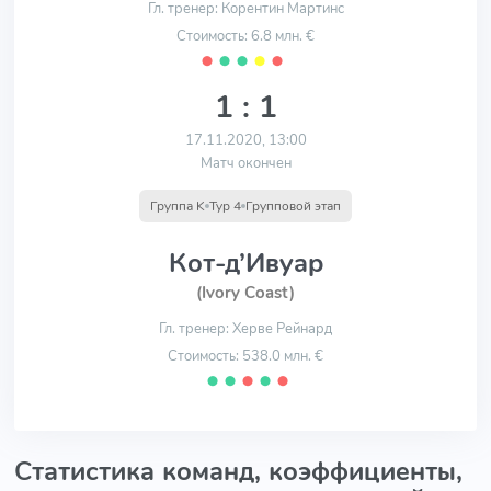
Гл. тренер: Корентин Мартинс
Стоимость: 6.8 млн. €
⬤
⬤
⬤
⬤
⬤
1 : 1
17.11.2020, 13:00
Матч окончен
Группа K
Тур 4
Групповой этап
Кот-д’Ивуар
(Ivory Coast)
Гл. тренер: Херве Рейнард
Стоимость: 538.0 млн. €
⬤
⬤
⬤
⬤
⬤
Статистика команд, коэффициенты,