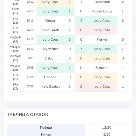
AFCN
Ivory Coas
1
1
Cameroon
2
28.12
(25)
AFCN
Ivory Coas
1
0
Mozambique
1
24.12
(25)
FRII
Oman
0
2
Ivory Coas
2
18.11
(25)
FRII
Saudi Arab
1
0
Ivory Coas
1
14.11
(25)
WCQAF
Ivory Coas
3
0
Kenya
3
14.10
(26)
WCQAF
Seychelles
0
7
Ivory Coas
7
10.10
(26)
WCQAF
Gabon
0
0
Ivory Coas
0
09.09
(26)
WCQAF
Ivory Coas
1
0
Burundi
1
05.09
(26)
FRII
Canada
0
0
Ivory Coas
0
11.06
(25)
FRII
New Zealan
1
0
Ivory Coas
1
07.06
(25)
ТАБЛИЦА СТАВОК
Победа
12/20
Ничья
3/20