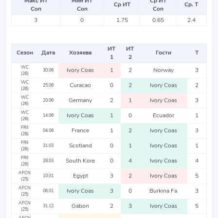
Макс ИТ
Мин ИТ
Ср ИТ
Ср ИТ
Ср. Т
Соп
Соп
Соп
3
0
1.75
0.65
2.4
ИТ
ИТ
Сезон
Дата
Хозяева
Гости
Т
1
2
WC
Ivory Coas
1
2
Norway
3
30.06
(26)
WC
Curacao
0
2
Ivory Coas
2
25.06
(26)
WC
Germany
2
1
Ivory Coas
3
20.06
(26)
WC
Ivory Coas
1
0
Ecuador
1
14.06
(26)
FRII
France
1
2
Ivory Coas
3
04.06
(26)
FRII
Scotland
0
1
Ivory Coas
1
31.03
(26)
FRII
South Kore
0
4
Ivory Coas
4
28.03
(26)
AFCN
Egypt
3
2
Ivory Coas
5
10.01
(25)
AFCN
Ivory Coas
3
0
Burkina Fa
3
06.01
(25)
AFCN
Gabon
2
3
Ivory Coas
5
31.12
(25)