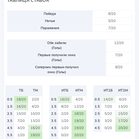
ТАБЛИЦА СТАВОК
Победа
8/20
Ничья
5/20
Поражение
7/20
Обе забили
12/20
(Голы)
Первые получили очко
7/20
(Голы)
Соперник первым получил
9/20
очко (Голы)
ТБ
ТМ
ИТБ
ИТМ
ИТ2Б
ИТ2М
0.5
18/20
2/20
0.5
16/20
4/20
0.5
14/20
6/20
1.5
16/20
4/20
1.5
8/20
12/20
1.5
7/20
13/20
2.5
10/20
10/20
2.5
2/20
18/20
2.5
5/20
15/20
3.5
7/20
13/20
3.5
1/20
19/20
3.5
3/20
17/20
4.5
4/20
16/20
4.5
1/20
19/20
4.5
0/20
20/20
5.5
1/20
19/20
5.5
0/20
20/20