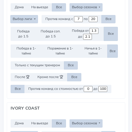
Дома
На выезде
Все
Выбор сезонов
Выбор лиги
Против команд с
по
Все
Победа от
Победа
Победа соп.
Все
до 1.5
до 1.5
до
Победа в 1-
Поражение в 1-
Ничья в 1-
Все
тайме
тайме
тайме
Только с текущим тренером
Все
После 🏆
Кроме после 🏆
Все
Все
Против команд со стоимостью от
до
IVORY COAST
Дома
На выезде
Все
Выбор сезонов