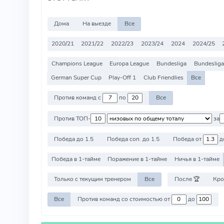
Дома
На выезде
Все
2020/21
2021/22
2022/23
2023/24
2024
2024/25
Champions League
Europa League
Bundesliga
Bundesliga 
German Super Cup
Play-Off 1
Club Friendlies
Все
Против команд с
по
Все
Против ТОП-
за
Победа до 1.5
Победа соп. до 1.5
Победа от
д
Победа в 1-тайме
Поражение в 1-тайме
Ничья в 1-тайме
Только с текущим тренером
Все
После 🏆
Кро
Все
Против команд со стоимостью от
до