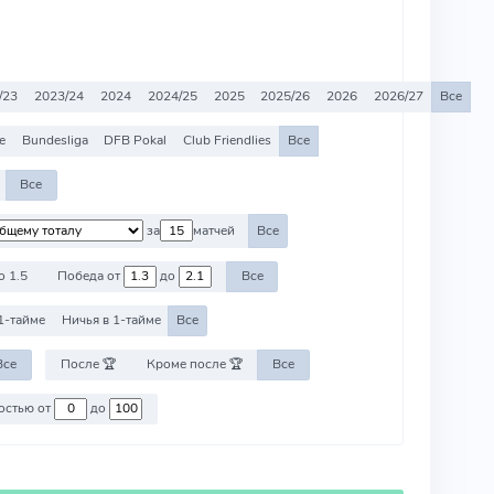
/23
2023/24
2024
2024/25
2025
2025/26
2026
2026/27
Все
e
Bundesliga
DFB Pokal
Club Friendlies
Все
Все
за
матчей
Все
о 1.5
Победа от
до
Все
1-тайме
Ничья в 1-тайме
Все
Все
После 🏆
Кроме после 🏆
Все
Против команд со стоимостью от
до