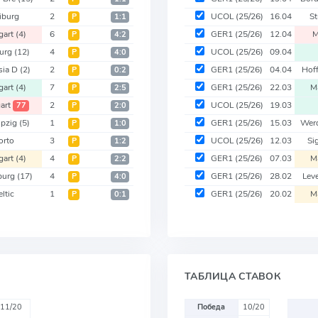
iburg
2
UCOL
(25/26)
16.04
St
Р
1:1
gart
(4)
6
GER1
(25/26)
12.04
M
Р
4:2
urg
(12)
4
UCOL
(25/26)
09.04
Р
4:0
sia D
(2)
2
GER1
(25/26)
04.04
Hof
Р
0:2
gart
(4)
7
GER1
(25/26)
22.03
M
Р
2:5
art
2
UCOL
(25/26)
19.03
77
Р
2:0
ipzig
(5)
1
GER1
(25/26)
15.03
Wer
Р
1:0
orto
3
UCOL
(25/26)
12.03
Si
Р
1:2
gart
(4)
4
GER1
(25/26)
07.03
M
Р
2:2
burg
(17)
4
GER1
(25/26)
28.02
Lev
Р
4:0
ltic
1
GER1
(25/26)
20.02
M
Р
0:1
ТАБЛИЦА СТАВОК
11/20
Победа
10/20