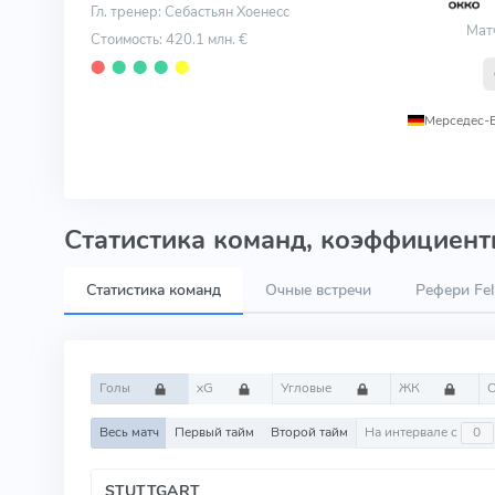
Гл. тренер: Себастьян Хоенесс
Мат
Стоимость: 420.1 млн. €
⬤
⬤
⬤
⬤
⬤
Мерседес-
Статистика команд, коэффициенты
Статистика команд
Очные встречи
Рефери Fel
Голы
xG
Угловые
ЖК
Весь матч
Первый тайм
Второй тайм
На интервале с
STUTTGART