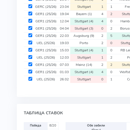
GERC
(25/26)
23.04
Stuttgart
1
1
Fre
GER1
(25/26)
19.04
Bayern
(1)
4
2
Stutt
GER1
(25/26)
12.04
Stuttgart
(4)
4
0
Hamb
GER1
(25/26)
04.04
Stuttgart
(3)
0
2
Borus
GER1
(25/26)
22.03
Augsburg
(9)
2
5
Stutt
UEL
(25/26)
19.03
Porto
2
0
Stuttg
GER1
(25/26)
15.03
Stuttgart
(4)
1
0
RB Le
UEL
(25/26)
12.03
Stuttgart
1
2
P
GER1
(25/26)
07.03
Mainz
(14)
2
2
Stutt
GER1
(25/26)
01.03
Stuttgart
(4)
4
0
Wolfs
UEL
(25/26)
26.02
Stuttgart
0
1
Ce
ТАБЛИЦА СТАВОК
Победа
8/20
Обе забили