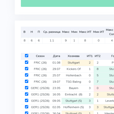
Макс
В
Н
П
Ср. разница
Макс
Мин
Макс ИТ
Мин ИТ
Со
8
6
6
1.1
9
1
8
0
4
Сезон
Дата
Хозяева
ИТ
1
ИТ
2
Г
FRIC
(26)
01.08
Stuttgart
2
2
P
FRIC
(26)
29.07
Kickers Of
1
8
Stu
FRIC
(26)
25.07
Hollenbach
0
5
Stu
FRIC
(26)
19.07
TSG Baling
0
7
Stu
GERC
(25/26)
23.05
Bayern
3
0
Stu
GER1
(25/26)
16.05
Eintracht
(8)
2
2
Stutt
GER1
(25/26)
09.05
Stuttgart
(5)
3
1
Lever
GER1
(25/26)
02.05
Hoffenheim
(5)
3
3
Stuttga
GER1
(25/26)
26.04
Stuttgart
(5)
1
1
Werder