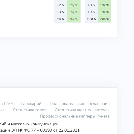
+2.5
19/20
+8.5
19/20
+3.5
19/20
+9.5
19/20
+4.5
20/20
+10.5
20/20
 в LIVE
Глоссарий
Пользовательское соглашение
вые
Статистика голов
Статистика желтых карточек
Профессиональные капперы Рунета
огий и массовых коммуникаций.
аций ЭЛ № ФС 77 - 80199 от 22.01.2021