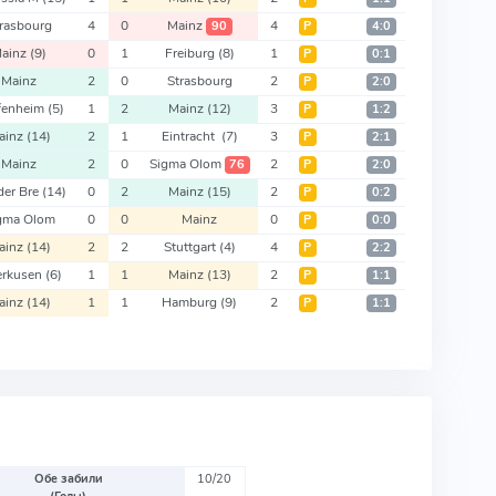
rasbourg
4
0
Mainz
4
90
Р
4:0
ainz
(9)
0
1
Freiburg
(8)
1
Р
0:1
Mainz
2
0
Strasbourg
2
Р
2:0
fenheim
(5)
1
2
Mainz
(12)
3
Р
1:2
ainz
(14)
2
1
Eintracht
(7)
3
Р
2:1
Mainz
2
0
Sigma Olom
2
76
Р
2:0
der Bre
(14)
0
2
Mainz
(15)
2
Р
0:2
gma Olom
0
0
Mainz
0
Р
0:0
ainz
(14)
2
2
Stuttgart
(4)
4
Р
2:2
erkusen
(6)
1
1
Mainz
(13)
2
Р
1:1
ainz
(14)
1
1
Hamburg
(9)
2
Р
1:1
Обе забили
10/20