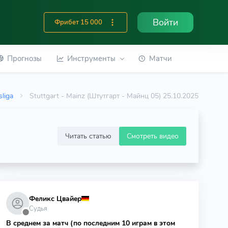
Войти
Фрибет 15 000
Прогнозы
Инструменты
Матчи
liga
Stuttgart - Mainz (Штутгарт - Майнц 05) 25.10.2025
Читать статью
Смотреть видео
Феликс Цвайер
Судья
⬤
В среднем за матч (по последним 10 играм в этом