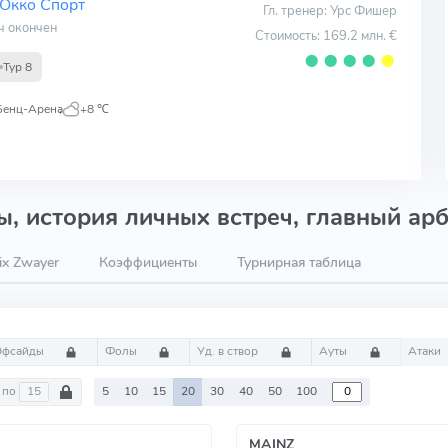
Окко Спорт
Гл. тренер: Урс Фишер
ч окончен
Стоимость: 169.2 млн. €
⬤
⬤
⬤
⬤
⬤
Тур 8
Бенц-Арена
,
+8 ℃
, история личных встреч, главный арб
ix Zwayer
Коэффициенты
Турнирная таблица
Офсайды
Фолы
Уд. в створ
Ауты
Атаки
по
5
10
15
20
30
40
50
100
MAINZ