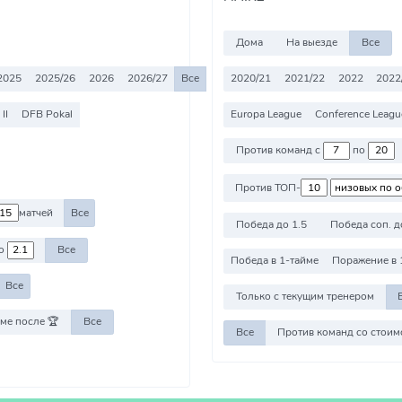
Дома
На выезде
Все
2025
2025/26
2026
2026/27
Все
2020/21
2021/22
2022
2022
II
DFB Pokal
Europa League
Conference Leagu
Против команд с
по
Против ТОП-
матчей
Все
Победа до 1.5
Победа соп. д
о
Все
Победа в 1-тайме
Поражение в 
Все
Только с текущим тренером
ме после 🏆
Все
Все