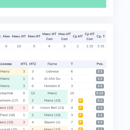
Макс ИТ
Мин ИТ
Ср ИТ
с
Мин
Макс ИТ
Мин ИТ
Ср ИТ
Ср. Т
Соп
Соп
Соп
0
10
0
4
0
2
1.15
3.15
Хозяева
ИТ
1
ИТ
2
Гости
Т
Рез.
Mainz
3
3
Udinese
6
3:3
Mainz
1
0
Al Ahli Du
1
1:0
Mainz
3
0
Holstein K
3
3:0
isbachtal
0
10
Mainz
10
0:10
enheim
(17)
0
2
Mainz
(10)
2
Р
0:2
ainz
(10)
1
3
Union Berl
(13)
4
Р
1:3
 Pauli
(16)
1
2
Mainz
(10)
3
Р
1:2
ainz
(10)
3
4
Bayern
(1)
7
Р
3:4
ussia M
(15)
1
1
Mainz
(10)
2
Р
1:1