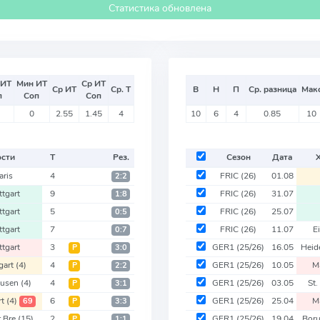
Статистика обновлена
 ИТ
Мин ИТ
Ср ИТ
Ср ИТ
Ср. Т
В
Н
П
Ср. разница
Мак
п
Соп
Соп
0
2.55
1.45
4
10
6
4
0.85
10
ости
Т
Рез.
Сезон
Дата
aris
4
FRIC
(26)
01.08
2:2
ttgart
9
FRIC
(26)
31.07
1:8
ttgart
5
FRIC
(26)
25.07
0:5
ttgart
7
FRIC
(26)
11.07
E
0:7
ttgart
3
GER1
(25/26)
16.05
Heid
Р
3:0
gart
(4)
4
GER1
(25/26)
10.05
M
Р
2:2
kusen
(4)
4
GER1
(25/26)
03.05
St.
Р
3:1
rt
(4)
6
GER1
(25/26)
25.04
M
69
Р
3:3
 Bre
(15)
2
GER1
(25/26)
19.04
Bor
Р
1:1