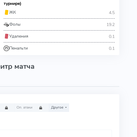
турнире)
4.5
ЖК
19.2
Фолы
0.1
Удаления
0.1
Пенальти
итр матча
Оп. атаки
Другое