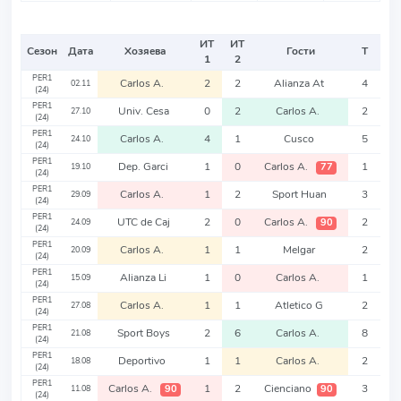
ИТ
ИТ
Сезон
Дата
Хозяева
Гости
Т
1
2
PER1
Carlos A.
2
2
Alianza At
4
02.11
(24)
PER1
Univ. Cesa
0
2
Carlos A.
2
27.10
(24)
PER1
Carlos A.
4
1
Cusco
5
24.10
(24)
PER1
Dep. Garci
1
0
Carlos A.
1
77
19.10
(24)
PER1
Carlos A.
1
2
Sport Huan
3
29.09
(24)
PER1
UTC de Caj
2
0
Carlos A.
2
90
24.09
(24)
PER1
Carlos A.
1
1
Melgar
2
20.09
(24)
PER1
Alianza Li
1
0
Carlos A.
1
15.09
(24)
PER1
Carlos A.
1
1
Atletico G
2
27.08
(24)
PER1
Sport Boys
2
6
Carlos A.
8
21.08
(24)
PER1
Deportivo
1
1
Carlos A.
2
18.08
(24)
PER1
Carlos A.
1
2
Cienciano
3
90
90
11.08
(24)