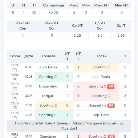
В
Н
П
Ср. разница
Макс
Мин
Макс ИТ
Мин ИТ
6
4
10
-0.35
5
0
3
0
Макс ИТ
Мин ИТ
Ср ИТ
Ср ИТ
Ср. Т
Соп
Соп
Соп
4
0
1.15
1.5
2.65
ИТ
ИТ
Сезон
Дата
Хозяева
Гости
Т
1
2
PER1
U. de Depo
1
1
Sporting C
2
08.08
(26)
PER1
Sporting C
2
0
Juan Pablo
2
02.08
(26)
CSUD
Bragantino
1
0
Sporting C
1
56
30.07
(26)
PER1
Melgar
2
1
Sporting C
3
26.07
(26)
CSUD
Sporting C
0
0
Bragantino
0
90
23.07
(26)
PER1
Sporting C
1
0
Dep. Garci
1
17.07
(26)
❗️ Sporting Cristal: новый тренер - Roberto Mosquera
(старый - Ze
Ricardo)
❗️
PER1
Cienciano
3
2
Sporting C
5
48
31.05