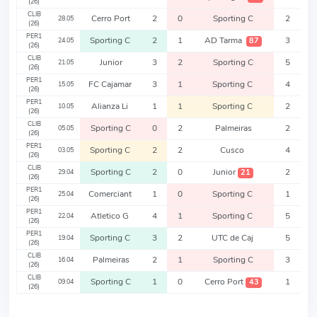
(26)
CLIB
Cerro Port
2
0
Sporting C
2
28.05
(26)
PER1
Sporting C
2
1
AD Tarma
3
87
24.05
(26)
CLIB
Junior
3
2
Sporting C
5
21.05
(26)
PER1
FC Cajamar
3
1
Sporting C
4
15.05
(26)
PER1
Alianza Li
1
1
Sporting C
2
10.05
(26)
CLIB
Sporting C
0
2
Palmeiras
2
05.05
(26)
PER1
Sporting C
2
2
Cusco
4
03.05
(26)
CLIB
Sporting C
2
0
Junior
2
21
29.04
(26)
PER1
Comerciant
1
0
Sporting C
1
25.04
(26)
PER1
Atletico G
4
1
Sporting C
5
22.04
(26)
PER1
Sporting C
3
2
UTC de Caj
5
19.04
(26)
CLIB
Palmeiras
2
1
Sporting C
3
16.04
(26)
CLIB
Sporting C
1
0
Cerro Port
1
43
09.04
(26)