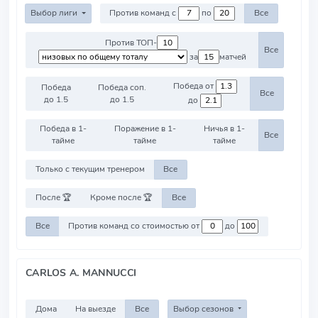
Выбор лиги
Против команд с
по
Все
Против ТОП-
Все
за
матчей
Победа от
Победа
Победа соп.
Все
до 1.5
до 1.5
до
Победа в 1-
Поражение в 1-
Ничья в 1-
Все
тайме
тайме
тайме
Только с текущим тренером
Все
После 🏆
Кроме после 🏆
Все
Все
Против команд со стоимостью от
до
CARLOS A. MANNUCCI
Дома
На выезде
Все
Выбор сезонов