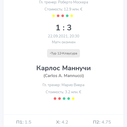
Гл. тренер: Роберто Москера
Стоимость: 12.9 млн. €
⬤
⬤
⬤
⬤
⬤
1 : 3
22.09.2021, 20:30
Матч окончен
Тур 12
Клаусура
Карлос Маннучи
(Carlos A. Mannucci)
Гл. тренер: Марио Виера
Стоимость: 3.2 млн. €
⬤
⬤
⬤
⬤
⬤
П1:
1.5
Х:
4.2
П2:
4.75