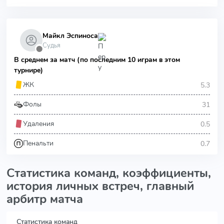
Майкл Эспиноса
Судья
⬤
В среднем за матч (по последним 10 играм в этом
турнире)
5.3
ЖК
31
Фолы
0.5
Удаления
0.7
Пенальти
Статистика команд, коэффициенты,
история личных встреч, главный
арбитр матча
Статистика команд