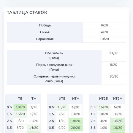
ТАБЛИЦА СТАВОК
Победа
6/20
Ничья
4/20
Поражение
10/20
Обе забили
11/20
(Голы)
Первые получили очко
9/20
(Голы)
Соперник первым получил
10/20
очко (Голы)
ТБ
ТМ
ИТБ
ИТМ
ИТ2Б
ИТ2М
0.5
19/20
1/20
0.5
15/20
5/20
0.5
15/20
5/20
1.5
15/20
5/20
1.5
7/20
13/20
1.5
10/20
10/20
2.5
9/20
11/20
2.5
1/20
19/20
2.5
4/20
16/20
3.5
6/20
14/20
3.5
0/20
20/20
3.5
1/20
19/20