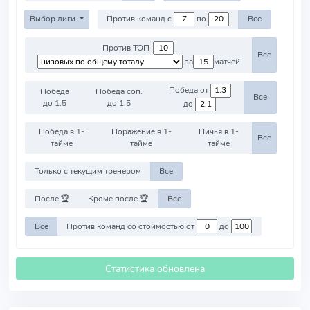
Выбор лиги
Против команд с
по
Все
Против ТОП-
Все
за
матчей
Победа от
Победа
Победа соп.
Все
до 1.5
до 1.5
до
Победа в 1-
Поражение в 1-
Ничья в 1-
Все
тайме
тайме
тайме
Только с текущим тренером
Все
После 🏆
Кроме после 🏆
Все
Все
Против команд со стоимостью от
до
Статистика обновлена