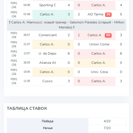
PER1
Sporting C
4
0
Carlos A.
4
04.08
(24)
PER1
Carlos A.
3
2
AD Tarma
5
36
01.08
(24)
❗️ Carlos A. Mannucci: новый тренер - Salomon Paredes
(старый - Milton
Mendes)
❗️
PER1
Comerciant
2
1
Carlos A.
3
90
26.07
(24)
PER1
Carlos A.
0
0
Union Come
0
21.07
(24)
PER1
U. de Depo
6
0
Carlos A.
6
13.07
(24)
PER1
Alianza At
0
0
Carlos A.
0
26.05
(24)
PER1
Carlos A.
0
0
Univ. Cesa
0
19.05
(24)
PER1
Cusco
3
0
Carlos A.
3
11.05
(24)
ТАБЛИЦА СТАВОК
Победа
4/20
Ничья
7/20