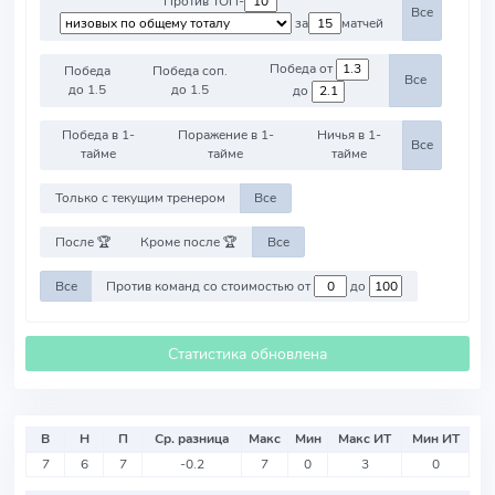
Против ТОП-
Все
за
матчей
Победа от
Победа
Победа соп.
Все
до 1.5
до 1.5
до
Победа в 1-
Поражение в 1-
Ничья в 1-
Все
тайме
тайме
тайме
Только с текущим тренером
Все
После 🏆
Кроме после 🏆
Все
Все
Против команд со стоимостью от
до
Статистика обновлена
В
Н
П
Ср. разница
Макс
Мин
Макс ИТ
Мин ИТ
7
6
7
-0.2
7
0
3
0