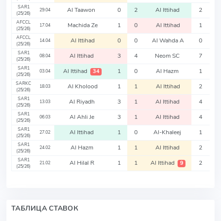
SAR1
Al Taawon
0
2
Al Ittihad
2
29.04
(25/26)
AFCCL
Machida Ze
1
0
Al Ittihad
1
17.04
(25/26)
AFCCL
Al Ittihad
0
0
Al Wahda A
0
14.04
(25/26)
SAR1
Al Ittihad
3
4
Neom SC
7
08.04
(25/26)
SAR1
Al Ittihad
1
0
Al Hazm
1
34
03.04
(25/26)
SARKC
Al Kholood
1
1
Al Ittihad
2
18.03
(25/26)
SAR1
Al Riyadh
3
1
Al Ittihad
4
13.03
(25/26)
SAR1
Al Ahli Je
3
1
Al Ittihad
4
06.03
(25/26)
SAR1
Al Ittihad
1
0
Al-Khaleej
1
27.02
(25/26)
SAR1
Al Hazm
1
1
Al Ittihad
2
24.02
(25/26)
SAR1
Al Hilal R
1
1
Al Ittihad
2
9
21.02
(25/26)
ТАБЛИЦА СТАВОК