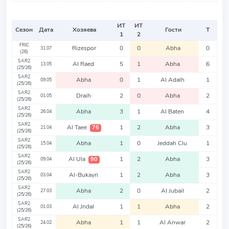
ИТ
ИТ
Сезон
Дата
Хозяева
Гости
Т
1
2
FRIC
Rizespor
0
0
Abha
0
31.07
(26)
SAR2
Al Raed
5
1
Abha
6
13.05
(25/26)
SAR2
Abha
0
1
Al Adalh
1
09.05
(25/26)
SAR2
Draih
2
0
Abha
2
01.05
(25/26)
SAR2
Abha
3
1
Al Baten
4
26.04
(25/26)
SAR2
Al Taee
1
2
Abha
3
76
21.04
(25/26)
SAR2
Abha
1
0
Jeddah Clu
1
15.04
(25/26)
SAR2
Al Ula
1
2
Abha
3
90
09.04
(25/26)
SAR2
Al-Bukayri
1
2
Abha
3
03.04
(25/26)
SAR2
Abha
2
0
Al Jubail
2
27.03
(25/26)
SAR2
Al Jndal
1
1
Abha
2
01.03
(25/26)
SAR2
Abha
1
1
Al Anwar
2
24.02
(25/26)