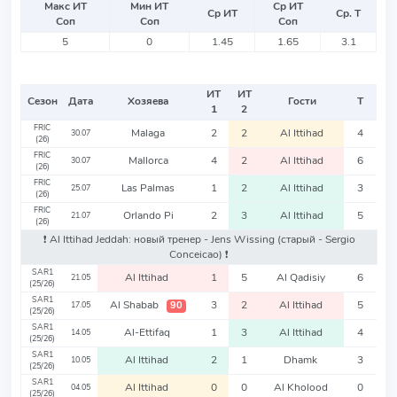
Макс ИТ
Мин ИТ
Ср ИТ
Ср ИТ
Ср. Т
Соп
Соп
Соп
5
0
1.45
1.65
3.1
ИТ
ИТ
Сезон
Дата
Хозяева
Гости
Т
1
2
FRIC
Malaga
2
2
Al Ittihad
4
30.07
(26)
FRIC
Mallorca
4
2
Al Ittihad
6
30.07
(26)
FRIC
Las Palmas
1
2
Al Ittihad
3
25.07
(26)
FRIC
Orlando Pi
2
3
Al Ittihad
5
21.07
(26)
❗️ Al Ittihad Jeddah: новый тренер - Jens Wissing
(старый - Sergio
Conceicao)
❗️
SAR1
Al Ittihad
1
5
Al Qadisiy
6
21.05
(25/26)
SAR1
Al Shabab
3
2
Al Ittihad
5
90
17.05
(25/26)
SAR1
Al-Ettifaq
1
3
Al Ittihad
4
14.05
(25/26)
SAR1
Al Ittihad
2
1
Dhamk
3
10.05
(25/26)
SAR1
Al Ittihad
0
0
Al Kholood
0
04.05
(25/26)