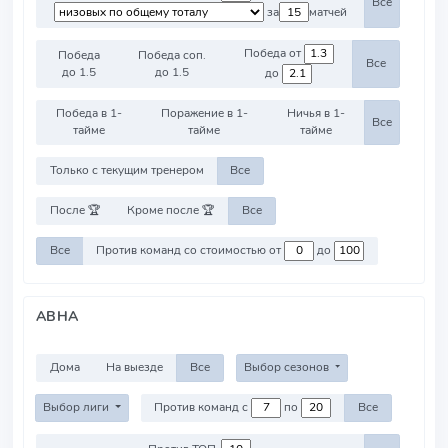
Все
за
матчей
Победа от
Победа
Победа соп.
Все
до 1.5
до 1.5
до
Победа в 1-
Поражение в 1-
Ничья в 1-
Все
тайме
тайме
тайме
Только с текущим тренером
Все
После 🏆
Кроме после 🏆
Все
Все
Против команд со стоимостью от
до
ABHA
Дома
На выезде
Все
Выбор сезонов
Выбор лиги
Против команд с
по
Все