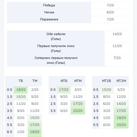
Победа
7/20
Ничья
6/20
Поражение
7/20
Обе забили
14/20
(Голы)
Первые получили очко
11/20
(Голы)
Соперник первым получил
7/20
очко (Голы)
ТБ
ТМ
ИТБ
ИТМ
ИТ2Б
ИТ2М
0.5
18/20
2/20
0.5
17/20
3/20
0.5
15/20
5/20
1.5
15/20
5/20
1.5
9/20
11/20
1.5
8/20
12/20
2.5
11/20
9/20
2.5
3/20
17/20
2.5
6/20
14/20
3.5
9/20
11/20
3.5
0/20
20/20
3.5
3/20
17/20
4.5
5/20
15/20
4.5
1/20
19/20
5.5
3/20
17/20
5.5
0/20
20/20
6.5
1/20
19/20