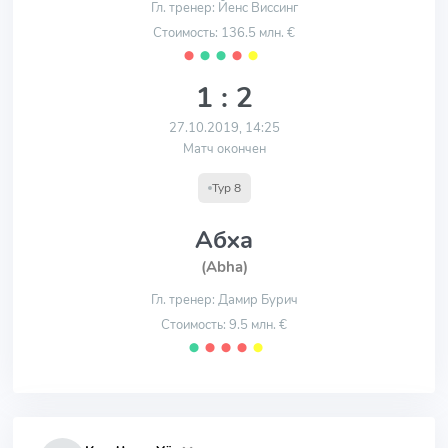
Гл. тренер: Йенс Виссинг
Стоимость: 136.5 млн. €
⬤
⬤
⬤
⬤
⬤
1 : 2
27.10.2019, 14:25
Матч окончен
Тур 8
Абха
(Abha)
Гл. тренер: Дамир Бурич
Стоимость: 9.5 млн. €
⬤
⬤
⬤
⬤
⬤