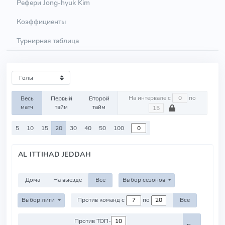
Рефери Jong-hyuk Kim
Коэффициенты
Турнирная таблица
На интервале с
по
Весь
Первый
Второй
матч
тайм
тайм
5
10
15
20
30
40
50
100
AL ITTIHAD JEDDAH
Дома
На выезде
Все
Выбор сезонов
Выбор лиги
Против команд с
по
Все
Против ТОП-