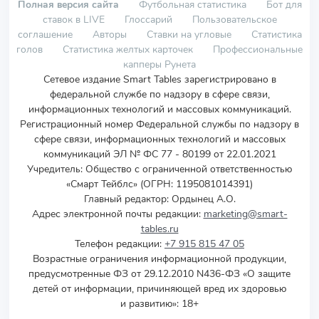
Полная версия сайта
Футбольная статистика
Бот для
ставок в LIVE
Глоссарий
Пользовательское
соглашение
Авторы
Ставки на угловые
Статистика
голов
Статистика желтых карточек
Профессиональные
капперы Рунета
Сетевое издание Smart Tables зарегистрировано в
федеральной службе по надзору в сфере связи,
информационных технологий и массовых коммуникаций.
Регистрационный номер Федеральной службы по надзору в
сфере связи, информационных технологий и массовых
коммуникаций ЭЛ № ФС 77 - 80199 от 22.01.2021
Учредитель
:
Общество с ограниченной ответственностью
«Смарт Тейблс» (ОГРН: 1195081014391)
Главный редактор: Ордынец А.О.
Адрес электронной почты редакции:
marketing@smart-
tables.ru
Телефон редакции:
+7 915 815 47 05
Возрастные ограничения информационной продукции,
предусмотренные ФЗ от 29.12.2010 N436-ФЗ «О защите
детей от информации, причиняющей вред их здоровью
и развитию»: 18+