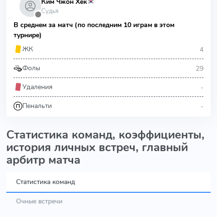
Ким Чжон Хёк
Судья
⬤
В среднем за матч (по последним 10 играм в этом
турнире)
4
ЖК
29
Фолы
-
Удаления
-
Пенальти
Статистика команд, коэффициенты,
история личных встреч, главный
арбитр матча
Статистика команд
Очные встречи