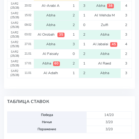
SAR2
Al-Arabi A
1
3
Abha
4
38
20.02
(25/26)
SAR2
Abha
2
1
Al Wehda M
3
15.02
(25/26)
SAR2
Abha
2
0
Zulfi
2
09.02
(25/26)
SAR2
Al Orobah
1
2
Abha
3
35
03.02
(25/26)
SAR2
Abha
3
1
Al Jabalai
4
45
27.01
(25/26)
SAR2
Al Faisaly
0
2
Abha
2
21.01
(25/26)
SAR2
Abha
2
1
Al Raed
3
60
17.01
(25/26)
SAR2
Al Adalh
1
2
Abha
3
11.01
(25/26)
ТАБЛИЦА СТАВОК
Победа
14/20
Ничья
3/20
Поражение
3/20