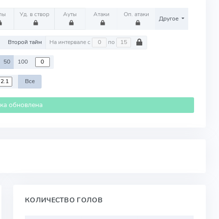
лы
Уд. в створ
Ауты
Атаки
Оп. атаки
Другое
м
Второй тайм
На интервале с
по
50
100
Все
ика обновлена
КОЛИЧЕСТВО ГОЛОВ