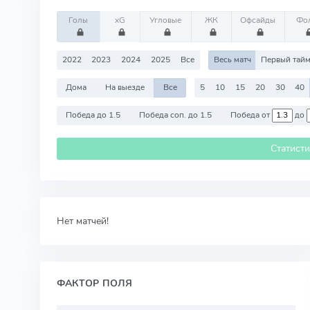
Голы
xG
Угловые
ЖК
Офсайды
Фо
2022
2023
2024
2025
Все
Весь матч
Первый тай
Дома
На выезде
Все
5
10
15
20
30
40
Победа до 1.5
Победа соп. до 1.5
Победа от
до
Статист
Нет матчей!
ФАКТОР ПОЛЯ