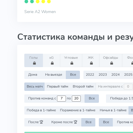
⬤
⬤
⬤
⬤
⬤
Serie A2 Women
Статистика команды и рез
Голы
xG
Угловые
ЖК
Офсайды
Фо
Дома
На выезде
Все
2022
2023
2024
2025
Весь матч
Первый тайм
Второй тайм
На интервале с
Против команд с
по
Все
Победа до 1.
Победа в 1-тайме
Поражение в 1-тайме
Ничья в 1-тайме
В
После 🏆
Кроме после 🏆
Все
Все