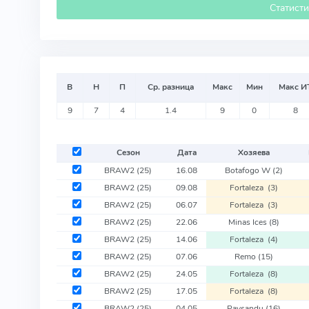
Статист
В
Н
П
Ср. разница
Макс
Мин
Макс И
9
7
4
1.4
9
0
8
Сезон
Дата
Хозяева
BRAW2
(25)
16.08
Botafogo W
(2)
BRAW2
(25)
09.08
Fortaleza
(3)
BRAW2
(25)
06.07
Fortaleza
(3)
BRAW2
(25)
22.06
Minas Ices
(8)
BRAW2
(25)
14.06
Fortaleza
(4)
BRAW2
(25)
07.06
Remo
(15)
BRAW2
(25)
24.05
Fortaleza
(8)
BRAW2
(25)
17.05
Fortaleza
(8)
BRAW2
(25)
04.05
Paysandu
(16)