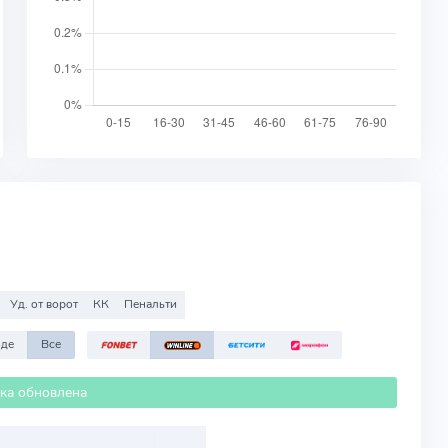
Уд. от ворот
КК
Пенальти
зде
Все
ика обновлена