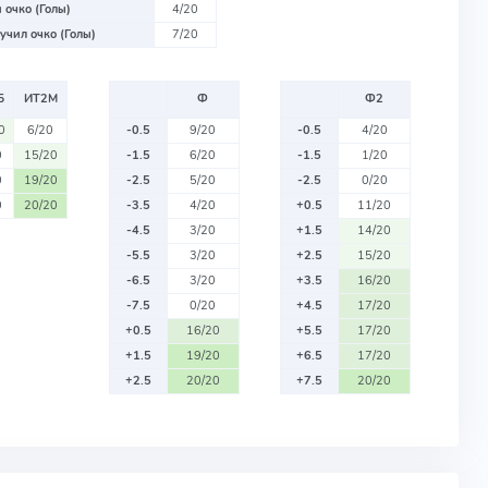
 очко (Голы)
4/20
учил очко (Голы)
7/20
Б
ИТ2М
Ф
Ф2
0
6/20
-0.5
9/20
-0.5
4/20
0
15/20
-1.5
6/20
-1.5
1/20
0
19/20
-2.5
5/20
-2.5
0/20
0
20/20
-3.5
4/20
+0.5
11/20
-4.5
3/20
+1.5
14/20
-5.5
3/20
+2.5
15/20
-6.5
3/20
+3.5
16/20
-7.5
0/20
+4.5
17/20
+0.5
16/20
+5.5
17/20
+1.5
19/20
+6.5
17/20
+2.5
20/20
+7.5
20/20