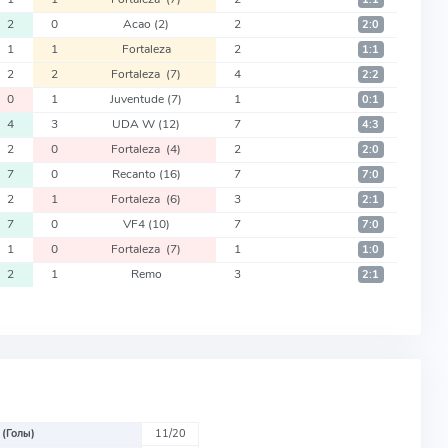
2
0
Acao
(2)
2
2:0
1
1
Fortaleza
2
1:1
2
2
Fortaleza
(7)
4
2:2
0
1
Juventude
(7)
1
0:1
4
3
UDA W
(12)
7
4:3
2
0
Fortaleza
(4)
2
2:0
7
0
Recanto
(16)
7
7:0
2
1
Fortaleza
(6)
3
2:1
7
0
VF4
(10)
7
7:0
1
0
Fortaleza
(7)
1
1:0
2
1
Remo
3
2:1
 (Голы)
11/20