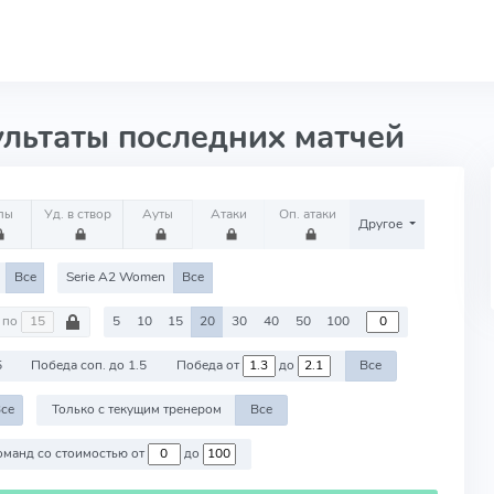
ультаты последних матчей
лы
Уд. в створ
Ауты
Атаки
Оп. атаки
Другое
Все
Serie A2 Women
Все
по
5
10
15
20
30
40
50
100
5
Победа соп. до 1.5
Победа от
до
Все
се
Только с текущим тренером
Все
Против команд со стоимостью от
до