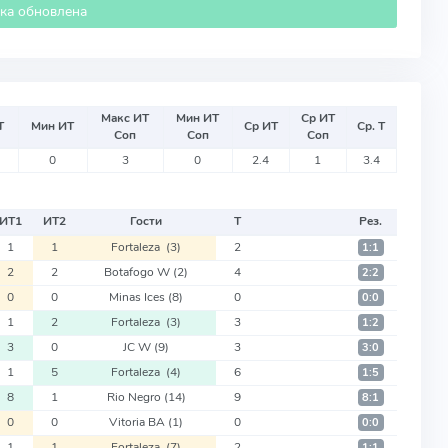
ика обновлена
Макс ИТ
Мин ИТ
Ср ИТ
Т
Мин ИТ
Ср ИТ
Ср. Т
Соп
Соп
Соп
0
3
0
2.4
1
3.4
ИТ
1
ИТ
2
Гости
Т
Рез.
1
1
Fortaleza
(3)
2
1:1
2
2
Botafogo W
(2)
4
2:2
0
0
Minas Ices
(8)
0
0:0
1
2
Fortaleza
(3)
3
1:2
3
0
JC W
(9)
3
3:0
1
5
Fortaleza
(4)
6
1:5
8
1
Rio Negro
(14)
9
8:1
0
0
Vitoria BA
(1)
0
0:0
1
1
Fortaleza
(7)
2
1:1