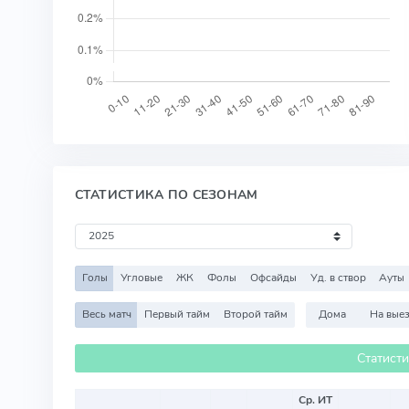
СТАТИСТИКА ПО СЕЗОНАМ
Голы
Угловые
ЖК
Фолы
Офсайды
Уд. в створ
Ауты
Весь матч
Первый тайм
Второй тайм
Дома
На вые
Статист
Ср. ИТ