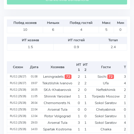
Побед хозяев
Ничьих
Побед гостей
Макс
Мин
10
6
4
5
0
ИТ хозяев
ИТ гостей
Тотал
1.5
0.9
2.4
ИТ
ИТ
Сезон
Дата
Хозяева
Гости
Т
1
2
Leningradets
2
1
Sochi
3
72
72
RUS2 (26/27)
01.08
Tekstilshik Ivanovo
2
2
Ufa
4
RUS2 (26/27)
19.07
SKA-Khabarovsk
2
0
Neftekhimik
2
RUS2 (25/26)
16.05
Shinnik Yaroslavl
1
1
Torpedo Moscow
2
RUS2 (25/26)
11.05
Chernomorets N.
0
1
Sokol Saratov
1
RUS2 (25/26)
26.04
Arsenal Tula
0
0
Chelyabinsk
0
RUS2 (25/26)
22.04
Rotor Volgograd
1
0
Sokol Saratov
1
RUS2 (25/26)
12.04
Arsenal Tula
3
1
Sokol Saratov
4
RUS2 (25/26)
29.03
Spartak Kostroma
1
1
Chaika
2
RUS2 (25/26)
14.03