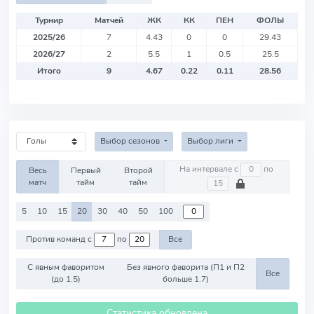
Турнир
Матчей
ЖК
КК
ПЕН
ФОЛЫ
2025/26
7
4.43
0
0
29.43
2026/27
2
5.5
1
0.5
25.5
Итого
9
4.67
0.22
0.11
28.56
Выбор сезонов
Выбор лиги
На интервале с
по
Весь
Первый
Второй
матч
тайм
тайм
5
10
15
20
30
40
50
100
Против команд с
по
Все
С явным фаворитом
Без явного фаворита (П1 и П2
Все
(до 1.5)
больше 1.7)
Статистика обновлена