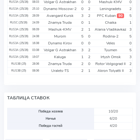
Volgar G Astrakhan
0
0
Mashuk-KMV
0
RUS3A (25/26)
08.03
Dynamo Moscow-2
0
2
Leningradets
2
RUS3A (25/26)
25.10
Avangard Kursk
3
2
PFC Kuban
5
90
RUS3A (25/26)
28.09
Znamya Truda
0
1
Chaika
1
RUSC (25/26)
24.09
Mashuk-KMV
2
1
Alania Vladikavkaz
3
RUS3A (25/26)
06.09
Murom
5
0
Rodina-2
5
RUS3A (25/26)
24.08
Dynamo Kirov
0
0
Veles
0
RUS3A (25/26)
16.08
Volgar G Astrakhan
3
2
Tyumen
5
RUS3A (25/26)
03.08
Kaluga
1
2
Irtysh Omsk
3
RUS3A (25/26)
19.07
Znamya Truda
2
0
Rotor Volgograd II
2
RUS3B (25)
28.06
Uralets-TS
2
1
Akron Tolyatti II
3
RUS3B (25)
08.06
ТАБЛИЦА СТАВОК
Победа хозяев
10/20
Ничья
6/20
Победа гостей
4/20