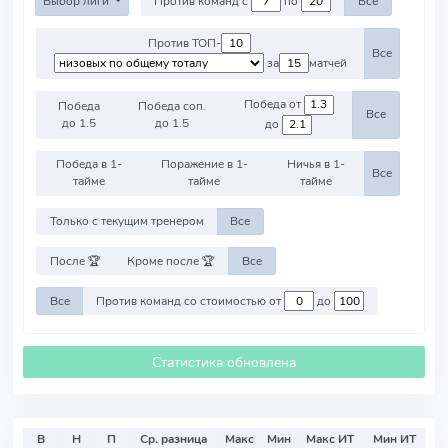
Выбор лиги
Против команд с
по
Все
Против ТОП-
Все
за
матчей
Победа от
Победа
Победа соп.
Все
до 1.5
до 1.5
до
Победа в 1-
Поражение в 1-
Ничья в 1-
Все
тайме
тайме
тайме
Только с текущим тренером
Все
После 🏆
Кроме после 🏆
Все
Все
Против команд со стоимостью от
до
Статистика обновлена
В
Н
П
Ср. разница
Макс
Мин
Макс ИТ
Мин ИТ