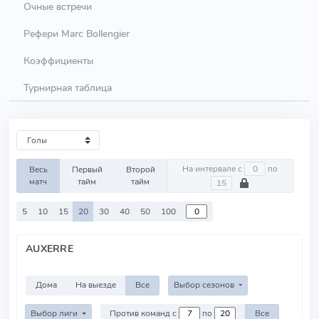
Очные встречи
Рефери Marc Bollengier
Коэффициенты
Турнирная таблица
На интервале с
по
Весь
Первый
Второй
матч
тайм
тайм
5
10
15
20
30
40
50
100
AUXERRE
Дома
На выезде
Все
Выбор сезонов
Выбор лиги
Против команд с
по
Все