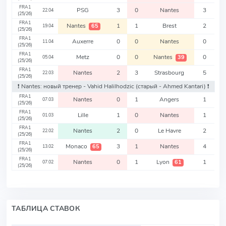
FRA1
PSG
3
0
Nantes
3
22.04
(25/26)
FRA1
Nantes
1
1
Brest
2
65
19.04
(25/26)
FRA1
Auxerre
0
0
Nantes
0
11.04
(25/26)
FRA1
Metz
0
0
Nantes
0
39
05.04
(25/26)
FRA1
Nantes
2
3
Strasbourg
5
22.03
(25/26)
❗️ Nantes: новый тренер - Vahid Halilhodzic
(старый - Ahmed Kantari)
❗️
FRA1
Nantes
0
1
Angers
1
07.03
(25/26)
FRA1
Lille
1
0
Nantes
1
01.03
(25/26)
FRA1
Nantes
2
0
Le Havre
2
22.02
(25/26)
FRA1
Monaco
3
1
Nantes
4
65
13.02
(25/26)
FRA1
Nantes
0
1
Lyon
1
61
07.02
(25/26)
ТАБЛИЦА СТАВОК