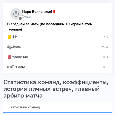
Марк Болленжье
Судья
⬤
В среднем за матч (по последним 10 играм в этом
турнире)
2.5
ЖК
25.4
Фолы
0.3
Удаления
0.1
Пенальти
Статистика команд, коэффициенты,
история личных встреч, главный
арбитр матча
Статистика команд