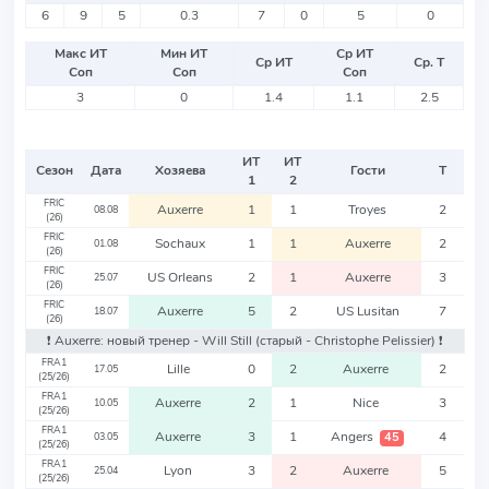
6
9
5
0.3
7
0
5
0
Макс ИТ
Мин ИТ
Ср ИТ
Ср ИТ
Ср. Т
Соп
Соп
Соп
3
0
1.4
1.1
2.5
ИТ
ИТ
Сезон
Дата
Хозяева
Гости
Т
1
2
FRIC
Auxerre
1
1
Troyes
2
08.08
(26)
FRIC
Sochaux
1
1
Auxerre
2
01.08
(26)
FRIC
US Orleans
2
1
Auxerre
3
25.07
(26)
FRIC
Auxerre
5
2
US Lusitan
7
18.07
(26)
❗️ Auxerre: новый тренер - Will Still
(старый - Christophe Pelissier)
❗️
FRA1
Lille
0
2
Auxerre
2
17.05
(25/26)
FRA1
Auxerre
2
1
Nice
3
10.05
(25/26)
FRA1
Auxerre
3
1
Angers
4
45
03.05
(25/26)
FRA1
Lyon
3
2
Auxerre
5
25.04
(25/26)