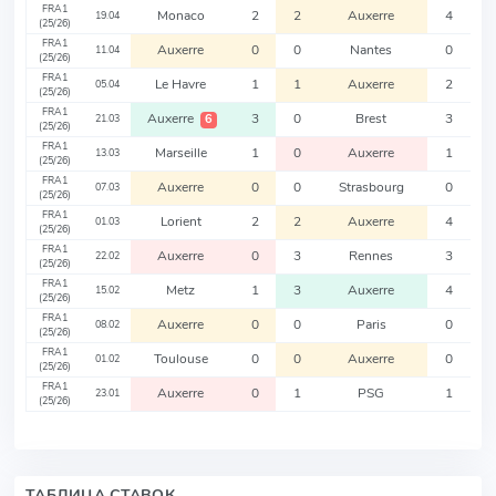
FRA1
Monaco
2
2
Auxerre
4
19.04
(25/26)
FRA1
Auxerre
0
0
Nantes
0
11.04
(25/26)
FRA1
Le Havre
1
1
Auxerre
2
05.04
(25/26)
FRA1
Auxerre
3
0
Brest
3
6
21.03
(25/26)
FRA1
Marseille
1
0
Auxerre
1
13.03
(25/26)
FRA1
Auxerre
0
0
Strasbourg
0
07.03
(25/26)
FRA1
Lorient
2
2
Auxerre
4
01.03
(25/26)
FRA1
Auxerre
0
3
Rennes
3
22.02
(25/26)
FRA1
Metz
1
3
Auxerre
4
15.02
(25/26)
FRA1
Auxerre
0
0
Paris
0
08.02
(25/26)
FRA1
Toulouse
0
0
Auxerre
0
01.02
(25/26)
FRA1
Auxerre
0
1
PSG
1
23.01
(25/26)
ТАБЛИЦА СТАВОК