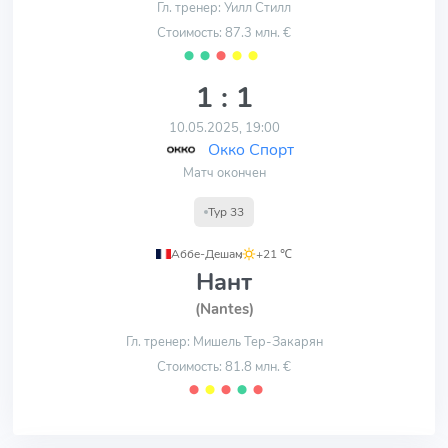
Гл. тренер: Уилл Стилл
Стоимость: 87.3 млн. €
⬤
⬤
⬤
⬤
⬤
1 : 1
10.05.2025, 19:00
Окко Спорт
Матч окончен
Тур 33
Аббе-Дешам
,
+21 ℃
Нант
(Nantes)
Гл. тренер: Мишель Тер-Закарян
Стоимость: 81.8 млн. €
⬤
⬤
⬤
⬤
⬤