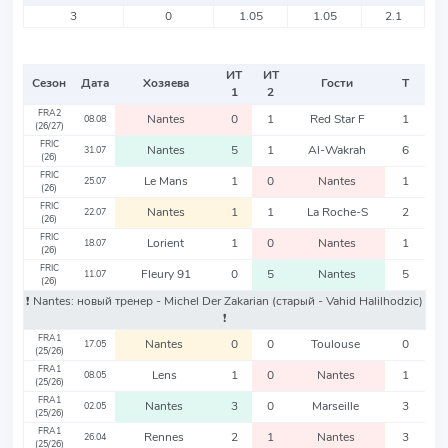
3
0
1.05
1.05
2.1
ИТ
ИТ
Сезон
Дата
Хозяева
Гости
Т
1
2
FRA2
Nantes
0
1
Red Star F
1
08.08
(26/27)
FRIC
Nantes
5
1
Al-Wakrah
6
31.07
(26)
FRIC
Le Mans
1
0
Nantes
1
25.07
(26)
FRIC
Nantes
1
1
La Roche-S
2
22.07
(26)
FRIC
Lorient
1
0
Nantes
1
18.07
(26)
FRIC
Fleury 91
0
5
Nantes
5
11.07
(26)
❗️ Nantes: новый тренер - Michel Der Zakarian
(старый - Vahid Halilhodzic)
❗️
FRA1
Nantes
0
0
Toulouse
0
17.05
(25/26)
FRA1
Lens
1
0
Nantes
1
08.05
(25/26)
FRA1
Nantes
3
0
Marseille
3
02.05
(25/26)
FRA1
Rennes
2
1
Nantes
3
26.04
(25/26)