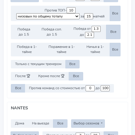
Против ТОП-
Все
за
матчей
Победа от
Победа
Победа соп.
Все
до 1.5
до 1.5
до
Победа в 1-
Поражение в 1-
Ничья в 1-
Все
тайме
тайме
тайме
Только с текущим тренером
Все
После 🏆
Кроме после 🏆
Все
Все
Против команд со стоимостью от
до
NANTES
Дома
На выезде
Все
Выбор сезонов