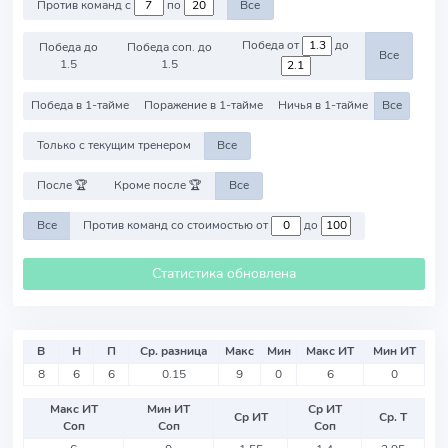
Против команд с
по
Все
Победа от
до
Победа до
Победа соп. до
Все
1.5
1.5
Победа в 1-тайме
Поражение в 1-тайме
Ничья в 1-тайме
Все
Только с текущим тренером
Все
После 🏆
Кроме после 🏆
Все
Все
Против команд со стоимостью от
до
Статистика обновлена
В
Н
П
Ср. разница
Макс
Мин
Макс ИТ
Мин ИТ
8
6
6
0.15
9
0
6
0
Макс ИТ
Мин ИТ
Ср ИТ
Ср ИТ
Ср. Т
Соп
Соп
Соп