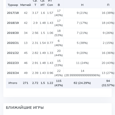
Ср.
Ср.
ИТ
Турнир
Матчей
Т
ИТ
Соп
В
Н
П
17
2017/18
42
3.17
1.6
1.57
9 (21%)
16 (38%)
(40%)
17
2018/19
42
2.9
1.48
1.43
7 (17%)
18 (43%)
(40%)
18
2019/20
34
2.56
1.5
1.06
7 (21%)
9 (26%)
(53%)
6
2020/21
13
2.31
1.54
0.77
5 (38%)
2 (15%)
(46%)
20
2021/22
45
2.82
1.49
1.33
9 (20%)
16 (36%)
(44%)
15
2022/23
46
2.91
1.48
1.43
11 (24%)
20 (43%)
(33%)
22
14
2023/24
49
2.39
1.43
0.96
13 (27%)
(45%)
(28.999999999999996%)
115
94
Итого
271
2.72
1.5
1.22
62 (24.29%)
(43%)
(32.57%)
БЛИЖАЙШИЕ ИГРЫ