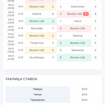
(25/26)
ENG5
Boston Utd
2
2
Altrincham
4
24.03
(25/26)
ENG5
Carlisle
6
2
Boston Utd
8
61
21.03
(25/26)
ENG5
Boston Utd
2
1
Yeovil
3
14.03
(25/26)
ENG5
Rochdale
1
0
Boston Utd
1
07.03
(25/26)
ENG5
Boston Utd
2
2
Woking
4
03.03
(25/26)
ENG5
Forest Gre
2
3
Boston Utd
5
24.02
(25/26)
ENG5
Boston Utd
0
0
Tamworth
0
21.02
(25/26)
ENG5
Scunthorpe
3
6
Boston Utd
9
14.02
(25/26)
ТАБЛИЦА СТАВОК
Победа
8/20
Ничья
6/20
Поражение
6/20