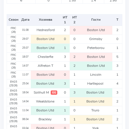
6
0
1.55
1.4
2.95
ИТ
ИТ
Сезон
Дата
Хозяева
Гости
Т
1
2
FRIC
Hednesford
2
0
Boston Utd
2
01.08
(26)
FRIC
Boston Utd
0
0
Grimsby
0
29.07
(26)
FRIC
Boston Utd
1
0
Peterborou
1
25.07
(26)
FRIC
Chesterfie
3
2
Boston Utd
5
18.07
(26)
FRIC
Alfreton T
1
2
Boston Utd
3
14.07
(26)
FRIC
Boston Utd
0
1
Lincoln
1
11.07
(26)
ENG5
Boston Utd
3
1
Hartlepool
4
25.04
(25/26)
ENG5
Solihull M
0
3
Boston Utd
3
66
18.04
(25/26)
ENG5
Wealdstone
1
1
Boston Utd
2
14.04
(25/26)
ENG5
Boston Utd
1
0
Truro
1
11.04
(25/26)
ENG5
Brackley
1
1
Boston Utd
2
06.04
(25/26)
ENG5
Boston Utd
0
1
York
1
03.04