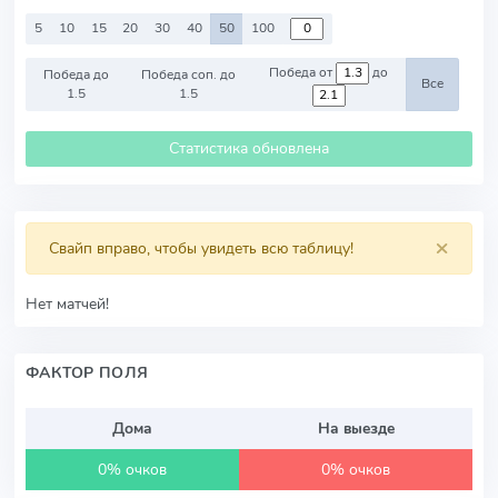
5
10
15
20
30
40
50
100
Победа от
до
Победа до
Победа соп. до
Все
1.5
1.5
Статистика обновлена
×
Свайп вправо, чтобы увидеть всю таблицу!
Нет матчей!
ФАКТОР ПОЛЯ
Дома
На выезде
0% очков
0% очков