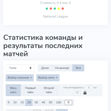
Стоимость: 0.4 млн. €
⬤
⬤
⬤
⬤
⬤
National League
Статистика команды и
результаты последних
матчей
Дома
На выезде
Все
Выбор сезонов
Выбор лиги
На интервале с
по
Весь
Первый
Второй
матч
тайм
тайм
5
10
15
20
30
40
50
100