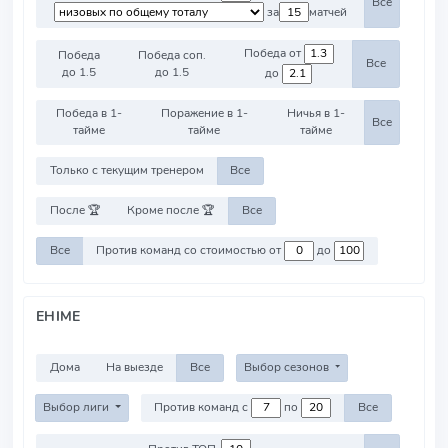
Все
за
матчей
Победа от
Победа
Победа соп.
Все
до 1.5
до 1.5
до
Победа в 1-
Поражение в 1-
Ничья в 1-
Все
тайме
тайме
тайме
Только с текущим тренером
Все
После 🏆
Кроме после 🏆
Все
Все
Против команд со стоимостью от
до
EHIME
Дома
На выезде
Все
Выбор сезонов
Выбор лиги
Против команд с
по
Все