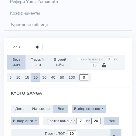
Рефери Yudai Yamamoto
Коэффициенты
Турнирная таблица
На интервале с
по
Весь
Первый
Второй
матч
тайм
тайм
5
10
15
20
30
40
50
100
KYOTO SANGA
Дома
На выезде
Все
Выбор сезонов
Выбор лиги
Против команд с
по
Все
Против ТОП-