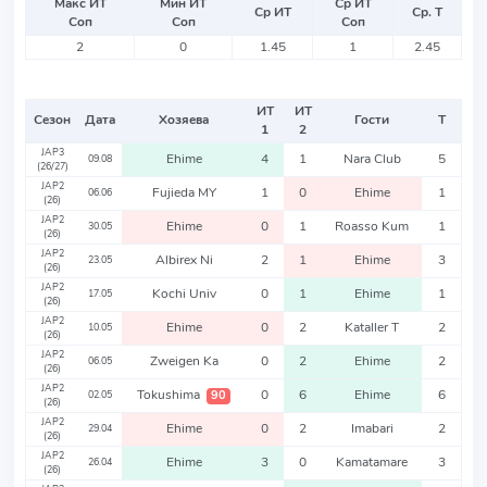
Макс ИТ
Мин ИТ
Ср ИТ
Ср ИТ
Ср. Т
Соп
Соп
Соп
2
0
1.45
1
2.45
ИТ
ИТ
Сезон
Дата
Хозяева
Гости
Т
1
2
JAP3
Ehime
4
1
Nara Club
5
09.08
(26/27)
JAP2
Fujieda MY
1
0
Ehime
1
06.06
(26)
JAP2
Ehime
0
1
Roasso Kum
1
30.05
(26)
JAP2
Albirex Ni
2
1
Ehime
3
23.05
(26)
JAP2
Kochi Univ
0
1
Ehime
1
17.05
(26)
JAP2
Ehime
0
2
Kataller T
2
10.05
(26)
JAP2
Zweigen Ka
0
2
Ehime
2
06.05
(26)
JAP2
Tokushima
0
6
Ehime
6
90
02.05
(26)
JAP2
Ehime
0
2
Imabari
2
29.04
(26)
JAP2
Ehime
3
0
Kamatamare
3
26.04
(26)