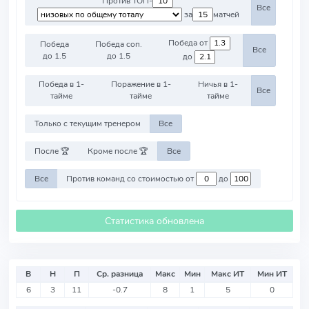
Против ТОП-
Все
за
матчей
Победа от
Победа
Победа соп.
Все
до 1.5
до 1.5
до
Победа в 1-
Поражение в 1-
Ничья в 1-
Все
тайме
тайме
тайме
Только с текущим тренером
Все
После 🏆
Кроме после 🏆
Все
Все
Против команд со стоимостью от
до
Статистика обновлена
В
Н
П
Ср. разница
Макс
Мин
Макс ИТ
Мин ИТ
6
3
11
-0.7
8
1
5
0