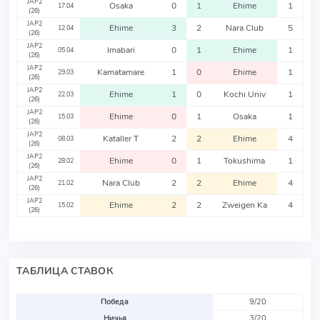
JAP2
Osaka
0
1
Ehime
1
17.04
(26)
JAP2
Ehime
3
2
Nara Club
5
12.04
(26)
JAP2
Imabari
0
1
Ehime
1
05.04
(26)
JAP2
Kamatamare
1
0
Ehime
1
29.03
(26)
JAP2
Ehime
1
0
Kochi Univ
1
22.03
(26)
JAP2
Ehime
0
1
Osaka
1
15.03
(26)
JAP2
Kataller T
2
2
Ehime
4
08.03
(26)
JAP2
Ehime
0
1
Tokushima
1
28.02
(26)
JAP2
Nara Club
2
2
Ehime
4
21.02
(26)
JAP2
Ehime
2
2
Zweigen Ka
4
15.02
(26)
ТАБЛИЦА СТАВОК
Победа
9/20
Ничья
3/20