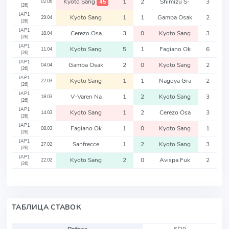
Kyoto Sang
1
2
Shimizu S-
3
45
02.05
(26)
JAP1
Kyoto Sang
1
1
Gamba Osak
2
29.04
(26)
JAP1
Cerezo Osa
3
0
Kyoto Sang
3
18.04
(26)
JAP1
Kyoto Sang
5
1
Fagiano Ok
6
11.04
(26)
JAP1
Gamba Osak
2
0
Kyoto Sang
2
04.04
(26)
JAP1
Kyoto Sang
1
1
Nagoya Gra
2
22.03
(26)
JAP1
V-Varen Na
1
2
Kyoto Sang
3
18.03
(26)
JAP1
Kyoto Sang
1
2
Cerezo Osa
3
14.03
(26)
JAP1
Fagiano Ok
1
0
Kyoto Sang
1
08.03
(26)
JAP1
Sanfrecce
1
2
Kyoto Sang
3
27.02
(26)
JAP1
Kyoto Sang
2
0
Avispa Fuk
2
22.02
(26)
ТАБЛИЦА СТАВОК