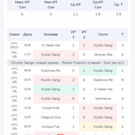
Макс ИТ
Мин ИТ
Ср ИТ
Ср ИТ
Ср. Т
Соп
Соп
Соп
6
0
1.1
1.8
2.9
ИТ
ИТ
Сезон
Дата
Хозяева
Гости
Т
1
2
JAP1
V-Varen Na
2
1
Kyoto Sang
3
09.08
(26/27)
FRIC
Kyoto Sang
1
4
Shonan Bel
5
17.07
(26)
❗️ Kyoto Sanga: новый тренер - Ranko Popovic
(старый - Gwi-jae Jo)
❗️
JAP1
Kashiwa Re
0
1
Kyoto Sang
1
06.06
(26)
JAP1
Kyoto Sang
2
6
Kashiwa Re
8
30.05
(26)
JAP1
Kyoto Sang
1
0
V-Varen Na
1
23.05
(26)
JAP1
Kyoto Sang
0
4
Sanfrecce
4
17.05
(26)
JAP1
Vissel Kob
1
0
Kyoto Sang
1
13.05
(26)
JAP1
Nagoya Gra
3
0
Kyoto Sang
3
10.05
(26)
JAP1
Avispa Fuk
1
1
Kyoto Sang
2
06.05
(26)
JAP1