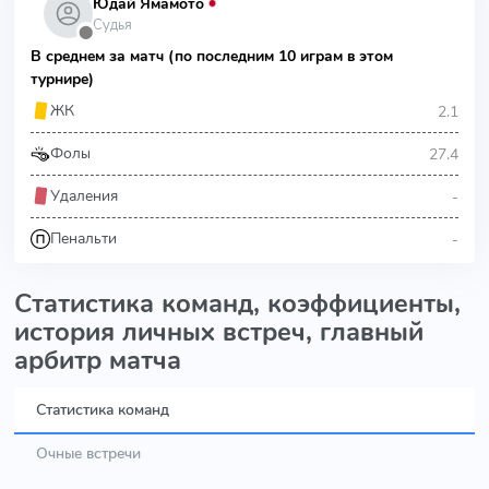
Юдай Ямамото
Судья
⬤
В среднем за матч (по последним 10 играм в этом
турнире)
2.1
ЖК
27.4
Фолы
-
Удаления
-
Пенальти
Статистика команд, коэффициенты,
история личных встреч, главный
арбитр матча
Статистика команд
Очные встречи