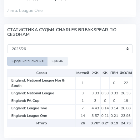
Лига: League One
СТАТИСТИКА СУДЬИ CHARLES BREAKSPEAR ПО
СЕЗОНАМ
Средние значения
Суммы
Сезон
Матчей
ЖК
КК
ПЕН
ФОЛЫ
England: National League North
1
—
—
0
22
South
England: National League
3
3.33
0.33
0.33
26.33
England: FA Cup
1
3
0
0
19
England: League Two
7
4.43
0.14
0.14
26.86
England: League One
14
3.57
0.21
0.21
23.93
Итого
26
3.76
*
0.2
*
0.19
24.73