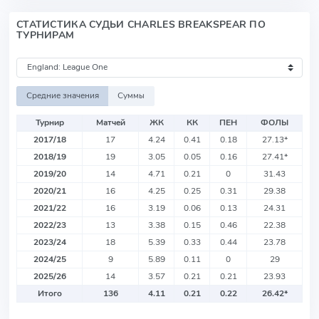
СТАТИСТИКА СУДЬИ CHARLES BREAKSPEAR ПО
ТУРНИРАМ
Средние значения
Суммы
Турнир
Матчей
ЖК
КК
ПЕН
ФОЛЫ
2017/18
17
4.24
0.41
0.18
27.13
*
2018/19
19
3.05
0.05
0.16
27.41
*
2019/20
14
4.71
0.21
0
31.43
2020/21
16
4.25
0.25
0.31
29.38
2021/22
16
3.19
0.06
0.13
24.31
2022/23
13
3.38
0.15
0.46
22.38
2023/24
18
5.39
0.33
0.44
23.78
2024/25
9
5.89
0.11
0
29
2025/26
14
3.57
0.21
0.21
23.93
Итого
136
4.11
0.21
0.22
26.42
*