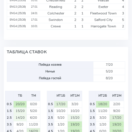
Chesterfield
2
2
Walsall
4
ENG4 (25/26)
31.01
Reading
2
2
Exeter
4
ENG3 (25/26)
27.01
Colchester
2
1
Fleetwood Town
3
ENG4 (25/26)
24.01
Swindon
2
3
Salford City
5
ENG4 (25/26)
17.01
Crewe
1
1
Harrogate Town
2
ENG4 (25/26)
10.01
ТАБЛИЦА СТАВОК
Победа хозяев
7/20
Ничья
5/20
Победа гостей
8/20
ТБ
ТМ
ИТ1Б
ИТ1М
ИТ2Б
ИТ2М
0.5
20/20
0/20
0.5
17/20
3/20
0.5
18/20
2/20
1.5
15/20
5/20
1.5
10/20
10/20
1.5
11/20
9/20
2.5
14/20
6/20
2.5
5/20
15/20
2.5
3/20
17/20
3.5
9/20
11/20
3.5
1/20
19/20
3.5
1/20
19/20
4.5
4/20
16/20
4.5
1/20
19/20
4.5
0/20
20/20