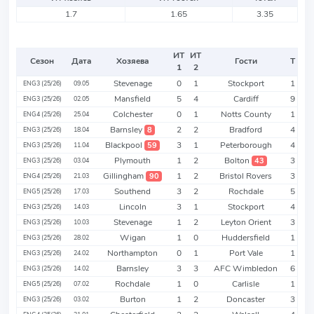
1.7
1.65
3.35
ИТ
ИТ
Сезон
Дата
Хозяева
Гости
Т
1
2
Stevenage
0
1
Stockport
1
ENG3 (25/26)
09.05
Mansfield
5
4
Cardiff
9
ENG3 (25/26)
02.05
Colchester
0
1
Notts County
1
ENG4 (25/26)
25.04
Barnsley
2
2
Bradford
4
8
ENG3 (25/26)
18.04
Blackpool
3
1
Peterborough
4
59
ENG3 (25/26)
11.04
Plymouth
1
2
Bolton
3
43
ENG3 (25/26)
03.04
Gillingham
1
2
Bristol Rovers
3
90
ENG4 (25/26)
21.03
Southend
3
2
Rochdale
5
ENG5 (25/26)
17.03
Lincoln
3
1
Stockport
4
ENG3 (25/26)
14.03
Stevenage
1
2
Leyton Orient
3
ENG3 (25/26)
10.03
Wigan
1
0
Huddersfield
1
ENG3 (25/26)
28.02
Northampton
0
1
Port Vale
1
ENG3 (25/26)
24.02
Barnsley
3
3
AFC Wimbledon
6
ENG3 (25/26)
14.02
Rochdale
1
0
Carlisle
1
ENG5 (25/26)
07.02
Burton
1
2
Doncaster
3
ENG3 (25/26)
03.02