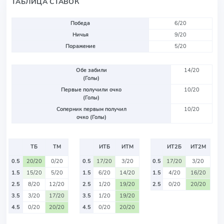
ТАБЛИЦА СТАВОК
Победа
6/20
Ничья
9/20
Поражение
5/20
Обе забили
14/20
(Голы)
Первые получили очко
10/20
(Голы)
Соперник первым получил
10/20
очко (Голы)
ТБ
ТМ
ИТБ
ИТМ
ИТ2Б
ИТ2М
0.5
20/20
0/20
0.5
17/20
3/20
0.5
17/20
3/20
1.5
15/20
5/20
1.5
6/20
14/20
1.5
4/20
16/20
2.5
8/20
12/20
2.5
1/20
19/20
2.5
0/20
20/20
3.5
3/20
17/20
3.5
1/20
19/20
4.5
0/20
20/20
4.5
0/20
20/20