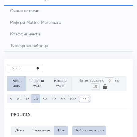
Очные встречи
Рефери Matteo Marcenaro
Коэффициенты
Турнирная таблица
На интервале с
по
Весь
Первый
Второй
матч
тайм
тайм
5
10
15
20
30
40
50
100
PERUGIA
Дома
На выезде
Все
Выбор сезонов