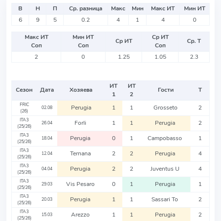
В
Н
П
Ср. разница
Макс
Мин
Макс ИТ
Мин ИТ
6
9
5
0.2
4
1
4
0
Макс ИТ
Мин ИТ
Ср ИТ
Ср ИТ
Ср. Т
Соп
Соп
Соп
2
0
1.25
1.05
2.3
ИТ
ИТ
Сезон
Дата
Хозяева
Гости
Т
1
2
FRIC
Perugia
1
1
Grosseto
2
02.08
(26)
ITA3
Forli
1
1
Perugia
2
26.04
(25/26)
ITA3
Perugia
0
1
Campobasso
1
18.04
(25/26)
ITA3
Ternana
2
2
Perugia
4
12.04
(25/26)
ITA3
Perugia
2
2
Juventus U
4
04.04
(25/26)
ITA3
Vis Pesaro
0
1
Perugia
1
29.03
(25/26)
ITA3
Perugia
1
1
Sassari To
2
20.03
(25/26)
ITA3
Arezzo
1
1
Perugia
2
15.03
(25/26)