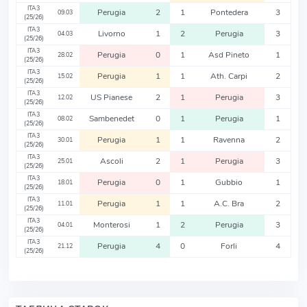
ITA3
Perugia
2
1
Pontedera
3
09.03
(25/26)
ITA3
Livorno
1
2
Perugia
3
04.03
(25/26)
ITA3
Perugia
0
1
Asd Pineto
1
28.02
(25/26)
ITA3
Perugia
1
1
Ath. Carpi
2
15.02
(25/26)
ITA3
US Pianese
2
1
Perugia
3
12.02
(25/26)
ITA3
Sambenedet
0
1
Perugia
1
08.02
(25/26)
ITA3
Perugia
1
1
Ravenna
2
30.01
(25/26)
ITA3
Ascoli
2
1
Perugia
3
25.01
(25/26)
ITA3
Perugia
0
1
Gubbio
1
18.01
(25/26)
ITA3
Perugia
1
1
A.C. Bra
2
11.01
(25/26)
ITA3
Monterosi
1
2
Perugia
3
04.01
(25/26)
ITA3
Perugia
4
0
Forli
4
21.12
(25/26)