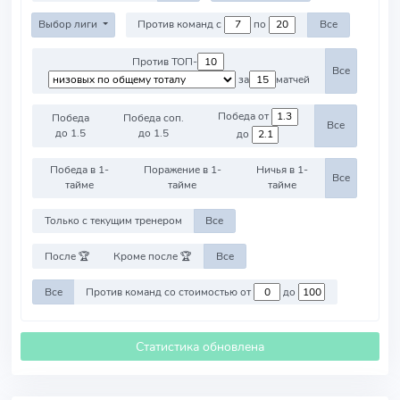
Выбор лиги
Против команд с
по
Все
Против ТОП-
Все
за
матчей
Победа от
Победа
Победа соп.
Все
до 1.5
до 1.5
до
Победа в 1-
Поражение в 1-
Ничья в 1-
Все
тайме
тайме
тайме
Только с текущим тренером
Все
После 🏆
Кроме после 🏆
Все
Все
Против команд со стоимостью от
до
Статистика обновлена