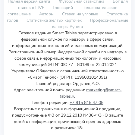
Полная версия сайта
Футбольная статистика
Бот для
ставок в LIVE
Глоссарий
Пользовательское
соглашение
Авторы
Ставки на угловые
Статистика
голов
Статистика желтых карточек
Профессиональные
капперы Рунета
Сетевое издание Smart Tables зарегистрировано в
федеральной службе по надзору в сфере связи,
информационных технологий и массовых коммуникаций.
Регистрационный номер Федеральной службы по надзору в
сфере связи, информационных технологий и массовых
коммуникаций ЭЛ № ФС 77 - 80199 от 22.01.2021
Учредитель
:
Общество с ограниченной ответственностью
«Смарт Тейблс» (ОГРН: 1195081014391)
Главный редактор: Ордынец А.О.
Адрес электронной почты редакции:
marketing@smart-
tables.ru
Телефон редакции:
+7 915 815 47 05
Возрастные ограничения информационной продукции,
предусмотренные ФЗ от 29.12.2010 N436-ФЗ «О защите
детей от информации, причиняющей вред их здоровью
и развитию»: 18+