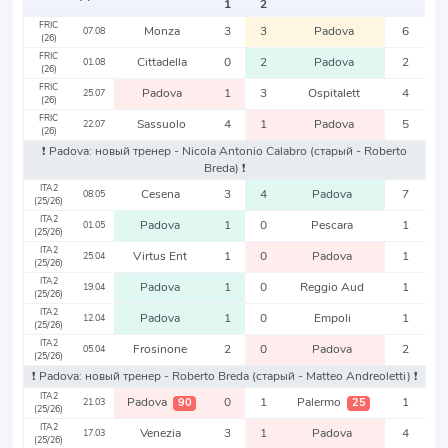
1
2
FRIC
Monza
3
3
Padova
6
07.08
(26)
FRIC
Cittadella
0
2
Padova
2
01.08
(26)
FRIC
Padova
1
3
Ospitalett
4
25.07
(26)
FRIC
Sassuolo
4
1
Padova
5
22.07
(26)
❗️ Padova: новый тренер - Nicola Antonio Calabro
(старый - Roberto
Breda)
❗️
ITA2
Cesena
3
4
Padova
7
08.05
(25/26)
ITA2
Padova
1
0
Pescara
1
01.05
(25/26)
ITA2
Virtus Ent
1
0
Padova
1
25.04
(25/26)
ITA2
Padova
1
0
Reggio Aud
1
19.04
(25/26)
ITA2
Padova
1
0
Empoli
1
12.04
(25/26)
ITA2
Frosinone
2
0
Padova
2
05.04
(25/26)
❗️ Padova: новый тренер - Roberto Breda
(старый - Matteo Andreoletti)
❗️
ITA2
Padova
0
1
Palermo
1
90
25
21.03
(25/26)
ITA2
Venezia
3
1
Padova
4
17.03
(25/26)