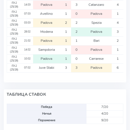
ITA2
Padova
1
3
Catanzaro
4
14.03
(25/26)
ITA2
Avellino
1
0
Padova
1
07.03
(25/26)
ITA2
Padova
2
2
Spezia
4
03.03
(25/26)
ITA2
Modena
1
2
Padova
3
28.02
(25/26)
ITA2
Padova
1
1
Bari
2
21.02
(25/26)
ITA2
Sampdoria
1
0
Padova
1
14.02
(25/26)
ITA2
Padova
1
0
Carrarese
1
10.02
(25/26)
ITA2
Juve Stabi
3
3
Padova
6
07.02
(25/26)
ТАБЛИЦА СТАВОК
Победа
7/20
Ничья
4/20
Поражение
9/20