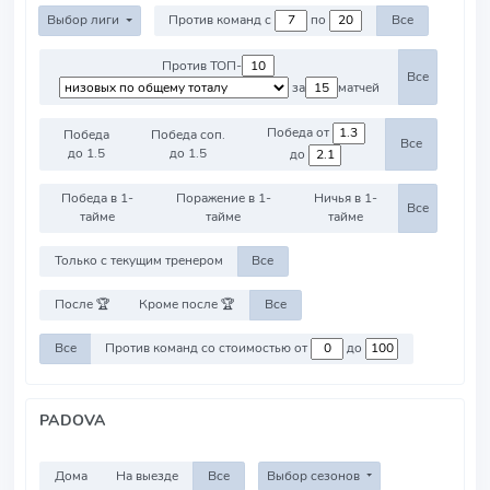
Выбор лиги
Против команд с
по
Все
Против ТОП-
Все
за
матчей
Победа от
Победа
Победа соп.
Все
до 1.5
до 1.5
до
Победа в 1-
Поражение в 1-
Ничья в 1-
Все
тайме
тайме
тайме
Только с текущим тренером
Все
После 🏆
Кроме после 🏆
Все
Все
Против команд со стоимостью от
до
PADOVA
Дома
На выезде
Все
Выбор сезонов