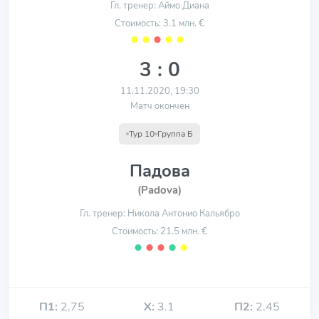
Гл. тренер: Аймо Диана
Стоимость: 3.1 млн. €
⬤
⬤
⬤
⬤
⬤
3 : 0
11.11.2020, 19:30
Матч окончен
Тур 10
Группа Б
Падова
(Padova)
Гл. тренер: Никола Антонио Кальябро
Стоимость: 21.5 млн. €
⬤
⬤
⬤
⬤
⬤
П1:
2.75
Х:
3.1
П2:
2.45