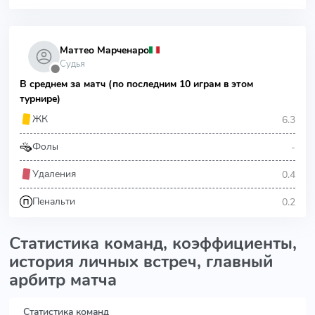
Маттео Марченаро
Судья
⬤
В среднем за матч (по последним 10 играм в этом
турнире)
6.3
ЖК
-
Фолы
0.4
Удаления
0.2
Пенальти
Статистика команд, коэффициенты,
история личных встреч, главный
арбитр матча
Статистика команд