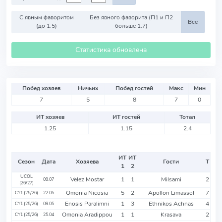
С явным фаворитом
Без явного фаворита (П1 и П2
Все
(до 1.5)
больше 1.7)
Статистика обновлена
Побед хозяев
Ничьих
Побед гостей
Макс
Мин
7
5
8
7
0
ИТ хозяев
ИТ гостей
Тотал
1.25
1.15
2.4
ИТ
ИТ
Сезон
Дата
Хозяева
Гости
Т
1
2
UCOL
Velez Mostar
1
1
Milsami
2
09.07
(26/27)
Omonia Nicosia
5
2
Apollon Limassol
7
CY1 (25/26)
22.05
Enosis Paralimni
1
3
Ethnikos Achnas
4
CY1 (25/26)
09.05
Omonia Aradippou
1
1
Krasava
2
CY1 (25/26)
25.04