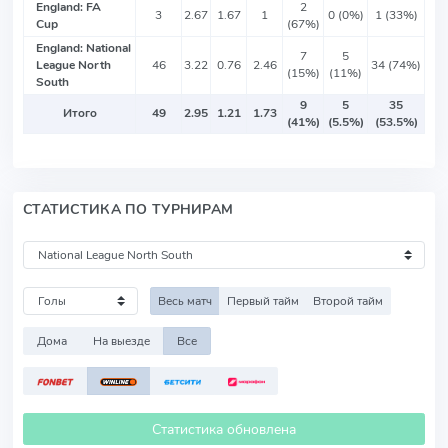
England: FA
2
3
2.67
1.67
1
0 (0%)
1 (33%)
Cup
(67%)
England: National
7
5
League North
46
3.22
0.76
2.46
34 (74%)
(15%)
(11%)
South
9
5
35
Итого
49
2.95
1.21
1.73
(41%)
(5.5%)
(53.5%)
СТАТИСТИКА ПО ТУРНИРАМ
Весь матч
Первый тайм
Второй тайм
Дома
На выезде
Все
Статистика обновлена