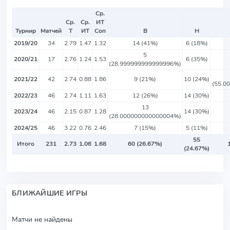
Ср.
Ср.
Ср.
ИТ
Турнир
Матчей
Т
ИТ
Соп
В
Н
2019/20
34
2.79
1.47
1.32
14 (41%)
6 (18%)
5
2020/21
17
2.76
1.24
1.53
6 (35%)
(28.999999999999996%)
2021/22
42
2.74
0.88
1.86
9 (21%)
10 (24%)
(55.0
2022/23
46
2.74
1.11
1.63
12 (26%)
14 (30%)
13
2023/24
46
2.15
0.87
1.28
14 (30%)
(28.000000000000004%)
2024/25
46
3.22
0.76
2.46
7 (15%)
5 (11%)
55
Итого
231
2.73
1.06
1.68
60 (26.67%)
(24.67%)
БЛИЖАЙШИЕ ИГРЫ
Матчи не найдены