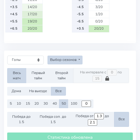
+3.5
14/20
-4.5
3/20
+4.5
17/20
-5.5
1/20
+5.5
19/20
-6.5
0/20
+6.5
20/20
+0.5
20/20
Выбор сезонов
На интервале с
по
Весь
Первый
Второй
матч
тайм
тайм
Дома
На выезде
Все
5
10
15
20
30
40
50
100
Победа от
до
Победа до
Победа соп. до
Все
1.5
1.5
Статистика обновлена