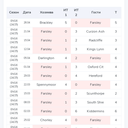
ИТ
ИТ
Сезон
Дата
Хозяева
Гости
Т
1
2
ENG6
Brackley
5
0
Farsley
5
26.04
(24/25)
ENG6
Farsley
0
3
Curzon Ash
3
21.04
(24/25)
ENG6
Farsley
1
2
Radcliffe
3
15.04
(24/25)
ENG6
Farsley
1
3
Kings Lynn
4
12.04
(24/25)
ENG6
Darlington
4
2
Farsley
6
05.04
(24/25)
ENG6
Farsley
1
3
Oxford Cit
4
01.04
(24/25)
ENG6
Farsley
0
4
Hereford
4
29.03
(24/25)
ENG6
Spennymoor
4
0
Farsley
4
22.03
(24/25)
ENG6
Farsley
0
2
Scunthorpe
2
15.03
(24/25)
ENG6
Farsley
1
3
South Shie
4
08.03
(24/25)
ENG6
Farsley
0
6
Kiddermins
6
02.03
(24/25)
ENG6
Chorley
4
0
Farsley
4
25.02
(24/25)
ENG6