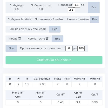
Победа от
до
Победа до
Победа соп. до
Все
1.5
1.5
Победа в 1-тайме
Поражение в 1-тайме
Ничья в 1-тайме
Все
Только с текущим тренером
Все
После 🏆
Кроме после 🏆
Все
Все
Против команд со стоимостью от
до
Статистика обновлена
В
Н
П
Ср. разница
Макс
Мин
Макс ИТ
Мин ИТ
0
2
18
-2.65
7
0
2
0
Макс ИТ
Мин ИТ
Ср ИТ
Ср ИТ
Ср. Т
Соп
Соп
Соп
6
0
0.45
3.1
3.55