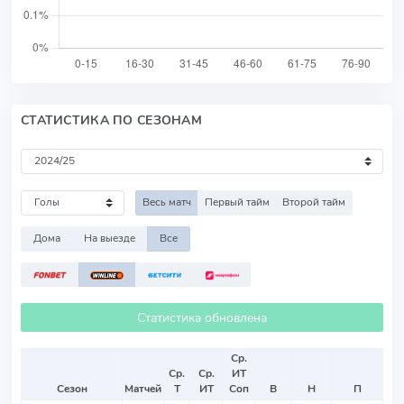
СТАТИСТИКА ПО СЕЗОНАМ
Весь матч
Первый тайм
Второй тайм
Дома
На выезде
Все
Статистика обновлена
Ср.
Ср.
Ср.
ИТ
Сезон
Матчей
Т
ИТ
Соп
В
Н
П