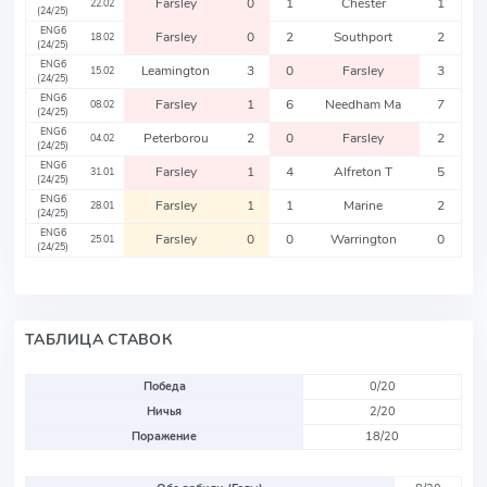
Farsley
0
1
Chester
1
22.02
(24/25)
ENG6
Farsley
0
2
Southport
2
18.02
(24/25)
ENG6
Leamington
3
0
Farsley
3
15.02
(24/25)
ENG6
Farsley
1
6
Needham Ma
7
08.02
(24/25)
ENG6
Peterborou
2
0
Farsley
2
04.02
(24/25)
ENG6
Farsley
1
4
Alfreton T
5
31.01
(24/25)
ENG6
Farsley
1
1
Marine
2
28.01
(24/25)
ENG6
Farsley
0
0
Warrington
0
25.01
(24/25)
ТАБЛИЦА СТАВОК
Победа
0/20
Ничья
2/20
Поражение
18/20