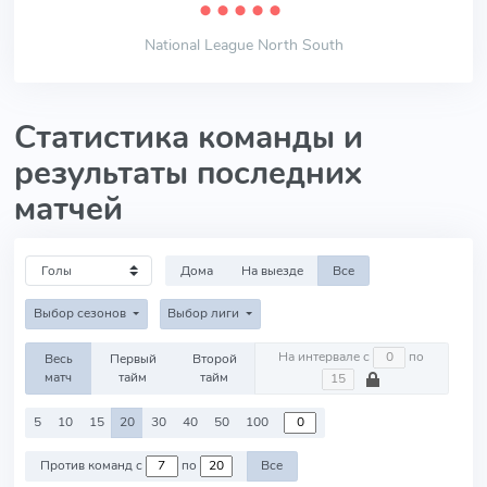
⬤
⬤
⬤
⬤
⬤
National League North South
Статистика команды и
результаты последних
матчей
Дома
На выезде
Все
Выбор сезонов
Выбор лиги
На интервале с
по
Весь
Первый
Второй
матч
тайм
тайм
5
10
15
20
30
40
50
100
Против команд с
по
Все