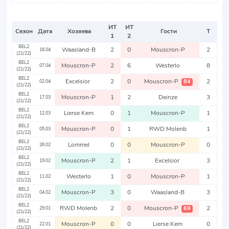
ИТ
ИТ
Сезон
Дата
Хозяева
Гости
Т
1
2
BEL2
Waasland-B
2
0
Mouscron-P
2
16.04
(21/22)
BEL2
Mouscron-P
2
6
Westerlo
8
07.04
(21/22)
BEL2
Excelsior
2
0
Mouscron-P
2
84
02.04
(21/22)
BEL2
Mouscron-P
1
2
Deinze
3
17.03
(21/22)
BEL2
Lierse Kem
0
1
Mouscron-P
1
12.03
(21/22)
BEL2
Mouscron-P
0
1
RWD Molenb
1
05.03
(21/22)
BEL2
Lommel
0
0
Mouscron-P
0
26.02
(21/22)
BEL2
Mouscron-P
2
1
Excelsior
3
19.02
(21/22)
BEL2
Westerlo
1
0
Mouscron-P
1
11.02
(21/22)
BEL2
Mouscron-P
3
0
Waasland-B
3
04.02
(21/22)
BEL2
RWD Molenb
2
0
Mouscron-P
2
69
29.01
(21/22)
BEL2
Mouscron-P
0
0
Lierse Kem
0
22.01
(21/22)