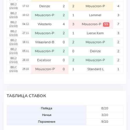
BEL2
Deinze
2
2
Mouscron-P
4
17.12
(21/22)
BEL2
Mouscron-P
2
1
Lommel
3
10.12
(21/22)
BEL2
Westerlo
4
3
Mouscron-P
7
55
04.12
(21/22)
BEL2
Mouscron-P
2
1
Lierse Kem
3
27.11
(21/22)
BEL2
Waasland-B
0
2
Mouscron-P
2
18.11
(21/22)
BEL2
Mouscron-P
2
0
Deinze
2
05.11
(21/22)
BEL2
Excelsior
0
2
Mouscron-P
2
28.10
(21/22)
BELC
Mouscron-P
0
1
Standard L
1
25.10
(21/22)
ТАБЛИЦА СТАВОК
Победа
8/20
Ничья
3/20
Поражение
9/20