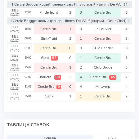
❗️ Cercle Brugge: новый тренер - Lars Friis
(старый - Jimmy De Wulf)
❗️
BEL1
Anderlecht
2
3
Cercle Bru
5
22.03
(25/26)
❗️ Cercle Brugge: новый тренер - Jimmy De Wulf
(старый - Onur Cinel)
❗️
BEL1
Cercle Bru
1
3
La Louvier
4
15.03
(25/26)
BEL1
Sint-Truid
2
1
Cercle Bru
3
08.03
(25/26)
BEL1
Cercle Bru
0
0
FCV Dender
0
01.03
(25/26)
BEL1
Gent
0
1
Cercle Bru
1
52
20.02
(25/26)
BEL1
Cercle Bru
1
2
Club Bruge
3
15.02
(25/26)
BEL1
Charleroi
3
4
Cercle Bru
7
90
45
07.02
(25/26)
BEL1
Cercle Bru
0
4
Antwerp
4
9
31.01
(25/26)
BEL1
Genk
1
1
Cercle Bru
2
25.01
(25/26)
ТАБЛИЦА СТАВОК
Победа
6/20