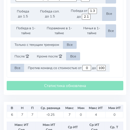
Победа от
Победа
Победа соп.
Все
до 1.5
до 1.5
до
Победа в 1-
Поражение в 1-
Ничья в 1-
Все
тайме
тайме
тайме
Только с текущим тренером
Все
После 🏆
Кроме после 🏆
Все
Все
Против команд со стоимостью от
до
Статистика обновлена
В
Н
П
Ср. разница
Макс
Мин
Макс ИТ
Мин ИТ
6
7
7
-0.25
7
0
4
0
Макс ИТ
Мин ИТ
Ср ИТ
Ср ИТ
Ср. Т
Соп
Соп
Соп