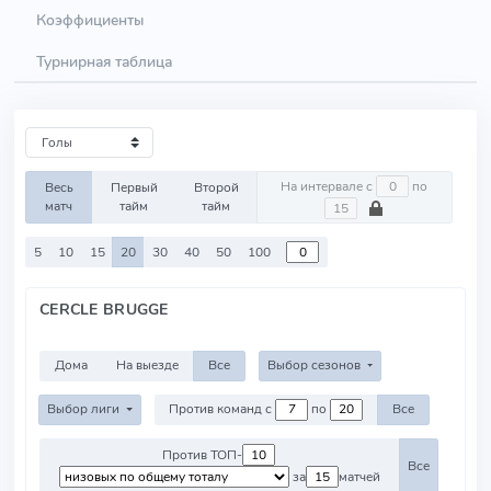
Коэффициенты
Турнирная таблица
На интервале с
по
Весь
Первый
Второй
матч
тайм
тайм
5
10
15
20
30
40
50
100
CERCLE BRUGGE
Дома
На выезде
Все
Выбор сезонов
Выбор лиги
Против команд с
по
Все
Против ТОП-
Все
за
матчей