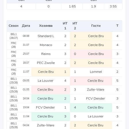
4
0
1.65
1.9
3.55
ИТ
ИТ
Сезон
Дата
Хозяева
Гости
Т
1
2
BEL1
Standard L
2
2
Cercle Bru
4
08.08
(26/27)
FRIC
Monaco
2
2
Cercle Bru
4
31.07
(26)
FRIC
Reims
3
0
Cercle Bru
3
25.07
(26)
FRIC
PEC Zwolle
2
2
Cercle Bru
4
18.07
(26)
FRIC
Cercle Bru
1
1
Lommel
2
11.07
(26)
BEL1
La Louvier
4
1
Cercle Bru
5
09.05
(25/26)
BEL1
Cercle Bru
2
3
Zulte-Ware
5
01.05
(25/26)
BEL1
Cercle Bru
2
1
FCV Dender
3
24.04
(25/26)
BEL1
FCV Dender
1
4
Cercle Bru
5
19.04
(25/26)
BEL1
Cercle Bru
3
0
La Louvier
3
11.04
(25/26)
BEL1
Zulte-Ware
2
2
Cercle Bru
4
04.04
(25/26)