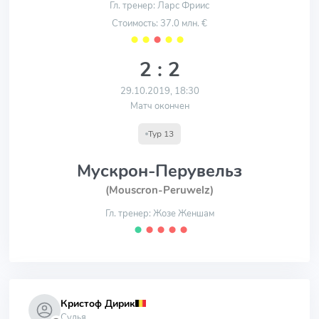
Гл. тренер: Ларс Фриис
Стоимость: 37.0 млн. €
⬤
⬤
⬤
⬤
⬤
2 : 2
29.10.2019, 18:30
Матч окончен
Тур 13
Мускрон-Перувельз
(Mouscron-Peruwelz)
Гл. тренер: Жозе Женшам
⬤
⬤
⬤
⬤
⬤
Кристоф Дирик
Судья