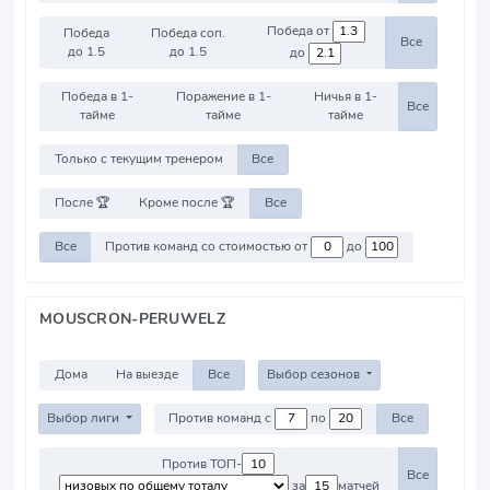
Победа от
Победа
Победа соп.
Все
до 1.5
до 1.5
до
Победа в 1-
Поражение в 1-
Ничья в 1-
Все
тайме
тайме
тайме
Только с текущим тренером
Все
После 🏆
Кроме после 🏆
Все
Все
Против команд со стоимостью от
до
MOUSCRON-PERUWELZ
Дома
На выезде
Все
Выбор сезонов
Выбор лиги
Против команд с
по
Все
Против ТОП-
Все
за
матчей