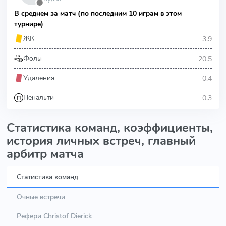
⬤
В среднем за матч (по последним 10 играм в этом
турнире)
3.9
ЖК
20.5
Фолы
0.4
Удаления
0.3
Пенальти
Статистика команд, коэффициенты,
история личных встреч, главный
арбитр матча
Статистика команд
Очные встречи
Рефери Christof Dierick