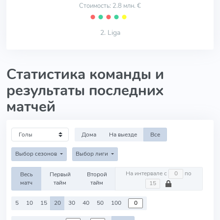
Стоимость: 2.8 млн. €
⬤
⬤
⬤
⬤
⬤
2. Liga
Статистика команды и
результаты последних
матчей
Дома
На выезде
Все
Выбор сезонов
Выбор лиги
На интервале с
по
Весь
Первый
Второй
матч
тайм
тайм
5
10
15
20
30
40
50
100