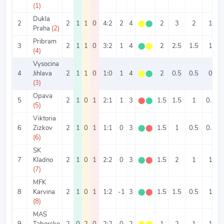
(1)
Dukla
2
2
1
1
0
4:2
2
4
⬤
⬤
2
3
2
1
Praha
(2)
Pribram
3
2
1
1
0
3:2
1
4
⬤
⬤
2
2.5
1.5
1
(4)
Vysocina
4
Jihlava
2
1
1
0
1:0
1
4
⬤
⬤
2
0.5
0.5
0
(3)
Opava
5
2
1
0
1
2:1
1
3
⬤
⬤
1.5
1.5
1
0.5
(5)
Viktoria
6
Zizkov
2
1
0
1
1:1
0
3
⬤
⬤
1.5
1
0.5
0.5
(6)
SK
7
Kladno
2
1
0
1
2:2
0
3
⬤
⬤
1.5
2
1
1
(7)
MFK
8
Karvina
2
1
0
1
1:2
-1
3
⬤
⬤
1.5
1.5
0.5
1
(8)
MAS
9
Taborsko
2
0
2
0
2:2
0
2
⬤
⬤
1
2
1
1