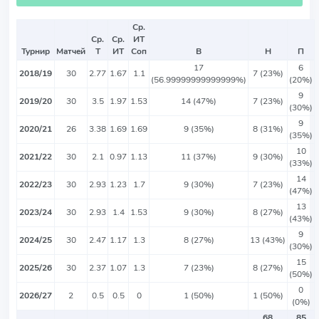
Ср.
Ср.
Ср.
ИТ
Турнир
Матчей
Т
ИТ
Соп
В
Н
П
17
6
2018/19
30
2.77
1.67
1.1
7 (23%)
(56.99999999999999%)
(20%)
9
2019/20
30
3.5
1.97
1.53
14 (47%)
7 (23%)
(30%)
9
2020/21
26
3.38
1.69
1.69
9 (35%)
8 (31%)
(35%)
10
2021/22
30
2.1
0.97
1.13
11 (37%)
9 (30%)
(33%)
14
2022/23
30
2.93
1.23
1.7
9 (30%)
7 (23%)
(47%)
13
2023/24
30
2.93
1.4
1.53
9 (30%)
8 (27%)
(43%)
9
2024/25
30
2.47
1.17
1.3
8 (27%)
13 (43%)
(30%)
15
2025/26
30
2.37
1.07
1.3
7 (23%)
8 (27%)
(50%)
0
2026/27
2
0.5
0.5
0
1 (50%)
1 (50%)
(0%)
68
85