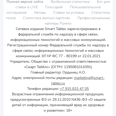
Полная версия сайта
Футбольная статистика
Бот для
ставок в LIVE
Глоссарий
Пользовательское
соглашение
Авторы
Ставки на угловые
Статистика
голов
Статистика желтых карточек
Профессиональные
капперы Рунета
Сетевое издание Smart Tables зарегистрировано в
федеральной службе по надзору в сфере связи,
информационных технологий и массовых коммуникаций.
Регистрационный номер Федеральной службы по надзору в
сфере связи, информационных технологий и массовых
коммуникаций ЭЛ № ФС 77 - 80199 от 22.01.2021
Учредитель
:
Общество с ограниченной ответственностью
«Смарт Тейблс» (ОГРН: 1195081014391)
Главный редактор: Ордынец А.О.
Адрес электронной почты редакции:
marketing@smart-
tables.ru
Телефон редакции:
+7 915 815 47 05
Возрастные ограничения информационной продукции,
предусмотренные ФЗ от 29.12.2010 N436-ФЗ «О защите
детей от информации, причиняющей вред их здоровью
и развитию»: 18+