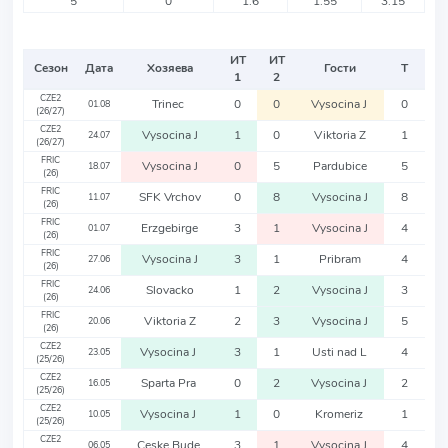
5
0
1.6
1.55
3.15
ИТ
ИТ
Сезон
Дата
Хозяева
Гости
Т
1
2
CZE2
Trinec
0
0
Vysocina J
0
01.08
(26/27)
CZE2
Vysocina J
1
0
Viktoria Z
1
24.07
(26/27)
FRIC
Vysocina J
0
5
Pardubice
5
18.07
(26)
FRIC
SFK Vrchov
0
8
Vysocina J
8
11.07
(26)
FRIC
Erzgebirge
3
1
Vysocina J
4
01.07
(26)
FRIC
Vysocina J
3
1
Pribram
4
27.06
(26)
FRIC
Slovacko
1
2
Vysocina J
3
24.06
(26)
FRIC
Viktoria Z
2
3
Vysocina J
5
20.06
(26)
CZE2
Vysocina J
3
1
Usti nad L
4
23.05
(25/26)
CZE2
Sparta Pra
0
2
Vysocina J
2
16.05
(25/26)
CZE2
Vysocina J
1
0
Kromeriz
1
10.05
(25/26)
CZE2
Ceske Bude
3
1
Vysocina J
4
06.05