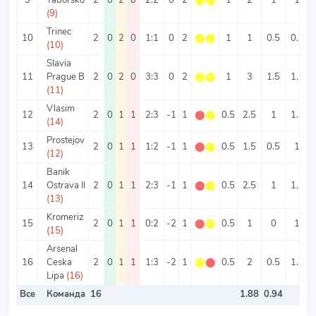
(9)
Trinec
10
2
0
2
0
1:1
0
2
⬤
⬤
1
1
0.5
0.5
(10)
Slavia
11
Prague B
2
0
2
0
3:3
0
2
⬤
⬤
1
3
1.5
1.5
(11)
Vlasim
12
2
0
1
1
2:3
-1
1
⬤
⬤
0.5
2.5
1
1.5
(14)
Prostejov
13
2
0
1
1
1:2
-1
1
⬤
⬤
0.5
1.5
0.5
1
(12)
Banik
14
Ostrava II
2
0
1
1
2:3
-1
1
⬤
⬤
0.5
2.5
1
1.5
(13)
Kromeriz
15
2
0
1
1
0:2
-2
1
⬤
⬤
0.5
1
0
1
(15)
Arsenal
16
Ceska
2
0
1
1
1:3
-2
1
⬤
⬤
0.5
2
0.5
1.5
Lipa
(16)
Все
Команда
16
1.88
0.94