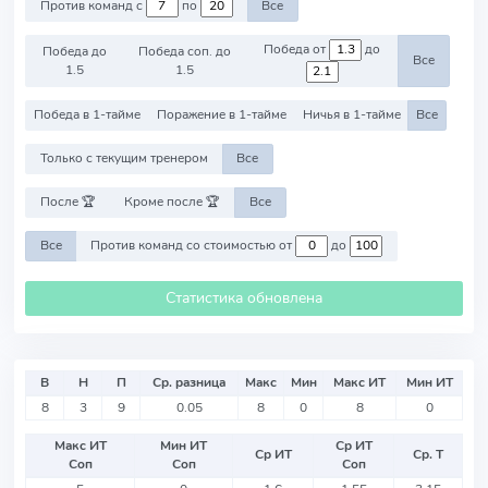
Против команд с
по
Все
Победа от
до
Победа до
Победа соп. до
Все
1.5
1.5
Победа в 1-тайме
Поражение в 1-тайме
Ничья в 1-тайме
Все
Только с текущим тренером
Все
После 🏆
Кроме после 🏆
Все
Все
Против команд со стоимостью от
до
Статистика обновлена
В
Н
П
Ср. разница
Макс
Мин
Макс ИТ
Мин ИТ
8
3
9
0.05
8
0
8
0
Макс ИТ
Мин ИТ
Ср ИТ
Ср ИТ
Ср. Т
Соп
Соп
Соп