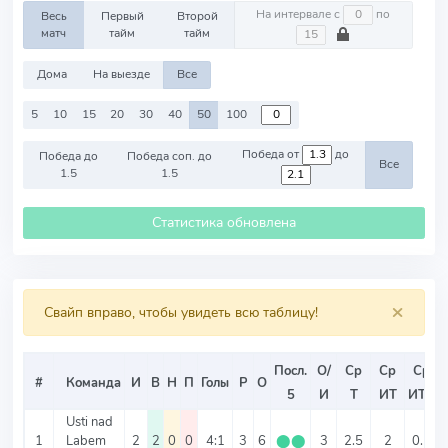
На интервале с
по
Весь
Первый
Второй
матч
тайм
тайм
Дома
На выезде
Все
5
10
15
20
30
40
50
100
Победа от
до
Победа до
Победа соп. до
Все
1.5
1.5
Статистика обновлена
×
Свайп вправо, чтобы увидеть всю таблицу!
Посл.
О/
Ср
Ср
Ср
#
Команда
И
В
Н
П
Голы
Р
О
5
И
Т
ИТ
ИТ2
Usti nad
1
Labem
2
2
0
0
4:1
3
6
⬤
⬤
3
2.5
2
0.5