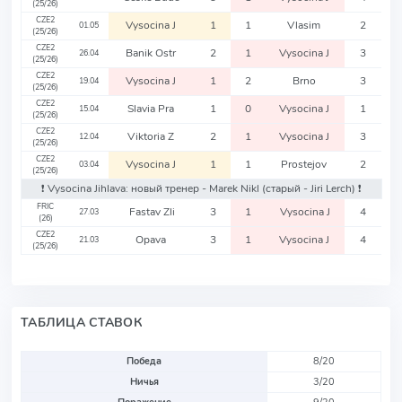
(25/26)
CZE2
Vysocina J
1
1
Vlasim
2
01.05
(25/26)
CZE2
Banik Ostr
2
1
Vysocina J
3
26.04
(25/26)
CZE2
Vysocina J
1
2
Brno
3
19.04
(25/26)
CZE2
Slavia Pra
1
0
Vysocina J
1
15.04
(25/26)
CZE2
Viktoria Z
2
1
Vysocina J
3
12.04
(25/26)
CZE2
Vysocina J
1
1
Prostejov
2
03.04
(25/26)
❗️ Vysocina Jihlava: новый тренер - Marek Nikl
(старый - Jiri Lerch)
❗️
FRIC
Fastav Zli
3
1
Vysocina J
4
27.03
(26)
CZE2
Opava
3
1
Vysocina J
4
21.03
(25/26)
ТАБЛИЦА СТАВОК
Победа
8/20
Ничья
3/20