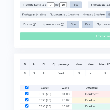
Против команд с
по
Все
Победа до 1.
Победа в 1-тайме
Поражение в 1-тайме
Ничья в 1-тайме
В
После 🏆
Кроме после 🏆
Все
Все
Статист
В
Н
П
Ср. разница
Макс
Мин
Макс И
6
6
8
-0.25
6
0
5
Сезон
Дата
Хозяева
FRIC
(26)
01.08
Dordrecht
FRIC
(26)
25.07
Dordrecht
FRIC
(26)
18.07
Dordrecht