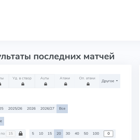
ультаты последних матчей
лы
Уд. в створ
Ауты
Атаки
Оп. атаки
Другое
25
2025/26
2026
2026/27
Все
е
по
5
10
15
20
30
40
50
100