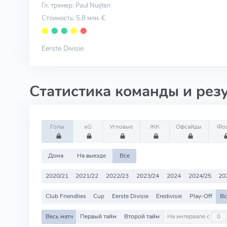
Гл. тренер: Paul Nuijten
Стоимость: 5.8 млн. €
⬤
⬤
⬤
⬤
⬤
Eerste Divisie
Статистика команды и рез
Голы
xG
Угловые
ЖК
Офсайды
Фо
Дома
На выезде
Все
2020/21
2021/22
2022/23
2023/24
2024
2024/25
20
Club Friendlies
Cup
Eerste Divisie
Eredivisie
Play-Off
Вс
Весь матч
Первый тайм
Второй тайм
На интервале с