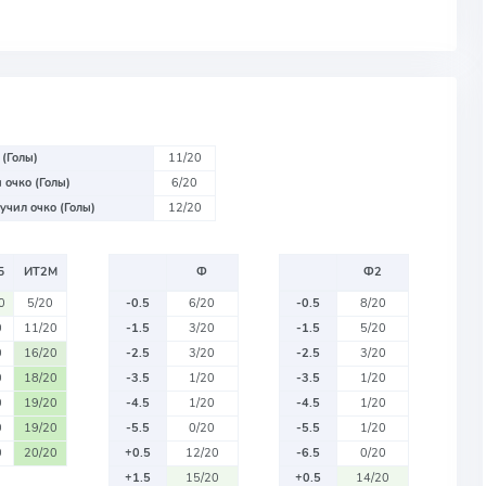
 (Голы)
11/20
 очко (Голы)
6/20
учил очко (Голы)
12/20
Б
ИТ2М
Ф
Ф2
0
5/20
-0.5
6/20
-0.5
8/20
0
11/20
-1.5
3/20
-1.5
5/20
0
16/20
-2.5
3/20
-2.5
3/20
0
18/20
-3.5
1/20
-3.5
1/20
0
19/20
-4.5
1/20
-4.5
1/20
0
19/20
-5.5
0/20
-5.5
1/20
0
20/20
+0.5
12/20
-6.5
0/20
+1.5
15/20
+0.5
14/20