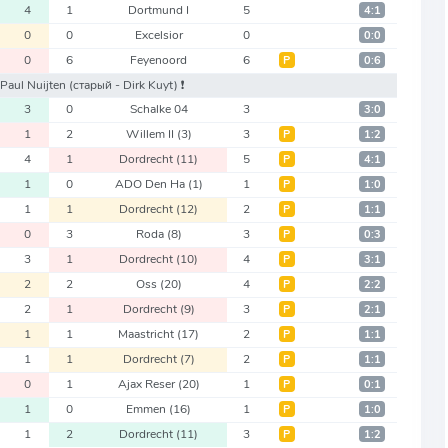
4
1
Dortmund I
5
4:1
0
0
Excelsior
0
0:0
0
6
Feyenoord
6
Р
0:6
 Paul Nuijten
(старый - Dirk Kuyt)
❗️
3
0
Schalke 04
3
3:0
1
2
Willem II
(3)
3
Р
1:2
4
1
Dordrecht
(11)
5
Р
4:1
1
0
ADO Den Ha
(1)
1
Р
1:0
1
1
Dordrecht
(12)
2
Р
1:1
0
3
Roda
(8)
3
Р
0:3
3
1
Dordrecht
(10)
4
Р
3:1
2
2
Oss
(20)
4
Р
2:2
2
1
Dordrecht
(9)
3
Р
2:1
1
1
Maastricht
(17)
2
Р
1:1
1
1
Dordrecht
(7)
2
Р
1:1
0
1
Ajax Reser
(20)
1
Р
0:1
1
0
Emmen
(16)
1
Р
1:0
1
2
Dordrecht
(11)
3
Р
1:2