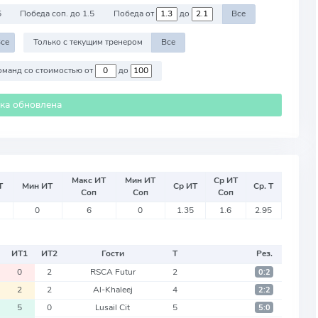
5
Победа соп. до 1.5
Победа от
до
Все
се
Только с текущим тренером
Все
Против команд со стоимостью от
до
ика обновлена
Макс ИТ
Мин ИТ
Ср ИТ
Т
Мин ИТ
Ср ИТ
Ср. Т
Соп
Соп
Соп
0
6
0
1.35
1.6
2.95
ИТ
1
ИТ
2
Гости
Т
Рез.
0
2
RSCA Futur
2
0:2
2
2
Al-Khaleej
4
2:2
5
0
Lusail Cit
5
5:0