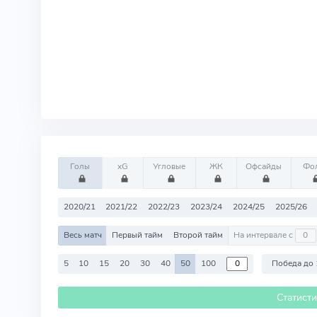
Голы
xG
Угловые
ЖК
Офсайды
Фо
2020/21
2021/22
2022/23
2023/24
2024/25
2025/26
Весь матч
Первый тайм
Второй тайм
На интервале с
5
10
15
20
30
40
50
100
Победа до 
Статист