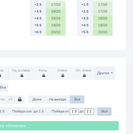
+2.5
17/20
+1.5
17/20
+3.5
19/20
+2.5
17/20
+4.5
19/20
+3.5
19/20
+5.5
19/20
+4.5
19/20
+6.5
20/20
+5.5
20/20
лы
Уд. в створ
Ауты
Атаки
Оп. атаки
Другое
Все
по
Дома
На выезде
Все
1.5
Победа соп. до 1.5
Победа от
до
Все
ика обновлена