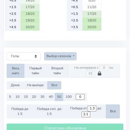
+0.5
14/20
-4.5
0/20
+1.5
17/20
+0.5
11/20
+2.5
19/20
+1.5
17/20
+3.5
19/20
+2.5
19/20
+4.5
20/20
+3.5
20/20
Выбор сезонов
На интервале с
по
Весь
Первый
Второй
матч
тайм
тайм
Дома
На выезде
Все
5
10
15
20
30
40
50
100
Победа от
до
Победа до
Победа соп. до
Все
1.5
1.5
Статистика обновлена