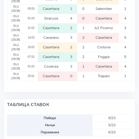
(25/26)
ITA3
Casertana
1
0
Salernitan
1
05.03
(25/26)
ITA3
Siracusa
4
0
Casertana
4
01.03
(25/26)
ITA3
Casertana
2
1
AZ Picerno
3
21.02
(25/26)
ITA3
Casarano
3
2
Casertana
5
14.02
(25/26)
ITA3
Casertana
2
2
Crotone
4
10.02
(25/26)
ITA3
Casertana
3
2
Foggia
5
07.02
(25/26)
ITA3
Cosenza
3
1
Casertana
4
01.02
(25/26)
ITA3
Casertana
0
1
Trapani
1
25.01
(25/26)
ТАБЛИЦА СТАВОК
Победа
9/20
Ничья
5/20
Поражение
6/20