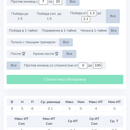
Против команд с
по
Все
Победа от
до
Победа до
Победа соп. до
Все
1.5
1.5
Победа в 1-тайме
Поражение в 1-тайме
Ничья в 1-тайме
Все
Только с текущим тренером
Все
После 🏆
Кроме после 🏆
Все
Все
Против команд со стоимостью от
до
Статистика обновлена
В
Н
П
Ср. разница
Макс
Мин
Макс ИТ
Мин ИТ
9
5
6
0.1
5
0
4
0
Макс ИТ
Мин ИТ
Ср ИТ
Ср ИТ
Ср. Т
Соп
Соп
Соп