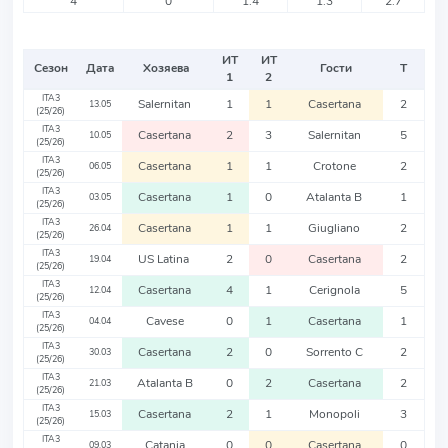
4
0
1.4
1.3
2.7
ИТ
ИТ
Сезон
Дата
Хозяева
Гости
Т
1
2
ITA3
Salernitan
1
1
Casertana
2
13.05
(25/26)
ITA3
Casertana
2
3
Salernitan
5
10.05
(25/26)
ITA3
Casertana
1
1
Crotone
2
06.05
(25/26)
ITA3
Casertana
1
0
Atalanta B
1
03.05
(25/26)
ITA3
Casertana
1
1
Giugliano
2
26.04
(25/26)
ITA3
US Latina
2
0
Casertana
2
19.04
(25/26)
ITA3
Casertana
4
1
Cerignola
5
12.04
(25/26)
ITA3
Cavese
0
1
Casertana
1
04.04
(25/26)
ITA3
Casertana
2
0
Sorrento C
2
30.03
(25/26)
ITA3
Atalanta B
0
2
Casertana
2
21.03
(25/26)
ITA3
Casertana
2
1
Monopoli
3
15.03
(25/26)
ITA3
Catania
0
0
Casertana
0
09.03