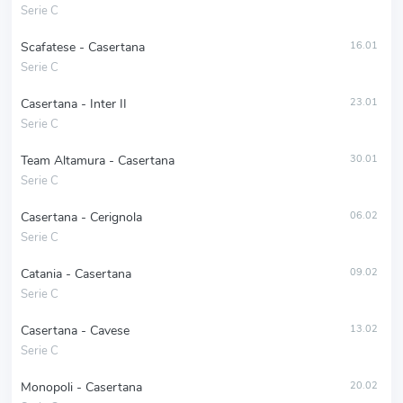
Serie C
Scafatese - Casertana
16.01
Serie C
Casertana - Inter II
23.01
Serie C
Team Altamura - Casertana
30.01
Serie C
Casertana - Cerignola
06.02
Serie C
Catania - Casertana
09.02
Serie C
Casertana - Cavese
13.02
Serie C
Monopoli - Casertana
20.02