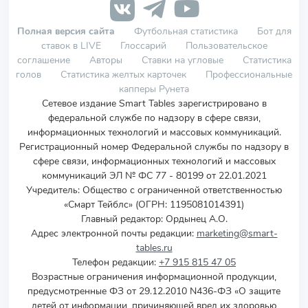
Полная версия сайта
Футбольная статистика
Бот для
ставок в LIVE
Глоссарий
Пользовательское
соглашение
Авторы
Ставки на угловые
Статистика
голов
Статистика желтых карточек
Профессиональные
капперы Рунета
Сетевое издание Smart Tables зарегистрировано в
федеральной службе по надзору в сфере связи,
информационных технологий и массовых коммуникаций.
Регистрационный номер Федеральной службы по надзору в
сфере связи, информационных технологий и массовых
коммуникаций ЭЛ № ФС 77 - 80199 от 22.01.2021
Учредитель
:
Общество с ограниченной ответственностью
«Смарт Тейблс» (ОГРН: 1195081014391)
Главный редактор: Ордынец А.О.
Адрес электронной почты редакции:
marketing@smart-
tables.ru
Телефон редакции:
+7 915 815 47 05
Возрастные ограничения информационной продукции,
предусмотренные ФЗ от 29.12.2010 N436-ФЗ «О защите
детей от информации, причиняющей вред их здоровью