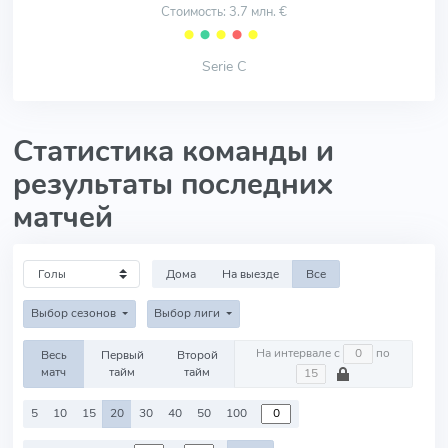
Стоимость: 3.7 млн. €
⬤
⬤
⬤
⬤
⬤
Serie C
Статистика команды и
результаты последних
матчей
Дома
На выезде
Все
Выбор сезонов
Выбор лиги
На интервале с
по
Весь
Первый
Второй
матч
тайм
тайм
5
10
15
20
30
40
50
100