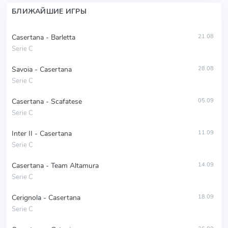
БЛИЖАЙШИЕ ИГРЫ
Casertana - Barletta
21.08
Serie C
Savoia - Casertana
28.08
Serie C
Casertana - Scafatese
05.09
Serie C
Inter II - Casertana
11.09
Serie C
Casertana - Team Altamura
14.09
Serie C
Cerignola - Casertana
18.09
Serie C