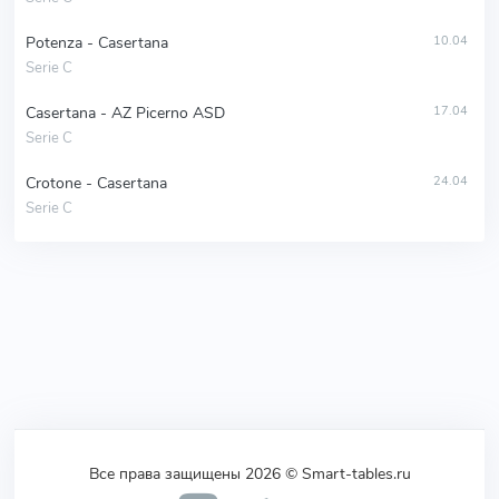
Potenza - Casertana
10.04
Serie C
Casertana - AZ Picerno ASD
17.04
Serie C
Crotone - Casertana
24.04
Serie C
Все права защищены 2026 © Smart-tables.ru