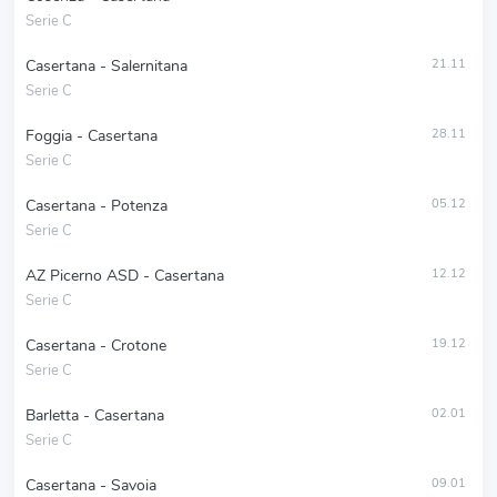
Serie C
Casertana - Salernitana
21.11
Serie C
Foggia - Casertana
28.11
Serie C
Casertana - Potenza
05.12
Serie C
AZ Picerno ASD - Casertana
12.12
Serie C
Casertana - Crotone
19.12
Serie C
Barletta - Casertana
02.01
Serie C
Casertana - Savoia
09.01