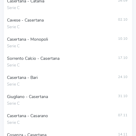
Casertana - Catania
26.09
Serie C
Cavese - Casertana
02.10
Serie C
Casertana - Monopoli
10.10
Serie C
Sorrento Calcio - Casertana
17.10
Serie C
Casertana - Bari
24.10
Serie C
Giugliano - Casertana
31.10
Serie C
Casertana - Casarano
07.11
Serie C
Cosenza - Casertana
14.11