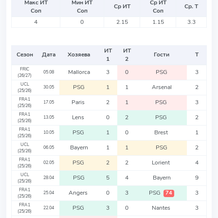
Макс ИТ
Мин ИТ
Ср ИТ
Ср ИТ
Ср. Т
Соп
Соп
Соп
4
0
2.15
1.15
3.3
ИТ
ИТ
Сезон
Дата
Хозяева
Гости
Т
1
2
FRIC
Mallorca
3
0
PSG
3
05.08
(26/27)
UCL
PSG
1
1
Arsenal
2
30.05
(25/26)
FRA1
Paris
2
1
PSG
3
17.05
(25/26)
FRA1
Lens
0
2
PSG
2
13.05
(25/26)
FRA1
PSG
1
0
Brest
1
10.05
(25/26)
UCL
Bayern
1
1
PSG
2
06.05
(25/26)
FRA1
PSG
2
2
Lorient
4
02.05
(25/26)
UCL
PSG
5
4
Bayern
9
28.04
(25/26)
FRA1
Angers
0
3
PSG
3
74
25.04
(25/26)
FRA1
PSG
3
0
Nantes
3
22.04
(25/26)