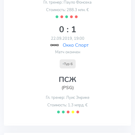
Гл. тренер: Пауло Фонсека
Стоимость: 288.3 млн. €
⬤
⬤
⬤
⬤
⬤
0 : 1
22.09.2019, 19:00
Окко Спорт
Матч окончен
Тур 6
ПСЖ
(PSG)
Гл. тренер: Луис Энрике
Стоимость: 1.3 млрд. €
⬤
⬤
⬤
⬤
⬤