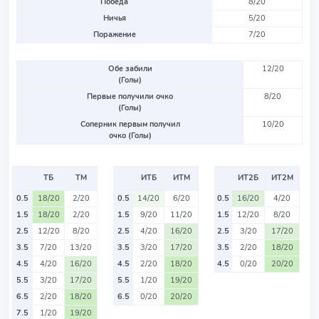
Победа
8/20
Ничья
5/20
Поражение
7/20
Обе забили
12/20
(Голы)
Первые получили очко
8/20
(Голы)
Соперник первым получил
10/20
очко (Голы)
ТБ
ТМ
ИТБ
ИТМ
ИТ2Б
ИТ2М
0.5
18/20
2/20
0.5
14/20
6/20
0.5
16/20
4/20
1.5
18/20
2/20
1.5
9/20
11/20
1.5
12/20
8/20
2.5
12/20
8/20
2.5
4/20
16/20
2.5
3/20
17/20
3.5
7/20
13/20
3.5
3/20
17/20
3.5
2/20
18/20
4.5
4/20
16/20
4.5
2/20
18/20
4.5
0/20
20/20
5.5
3/20
17/20
5.5
1/20
19/20
6.5
2/20
18/20
6.5
0/20
20/20
7.5
1/20
19/20