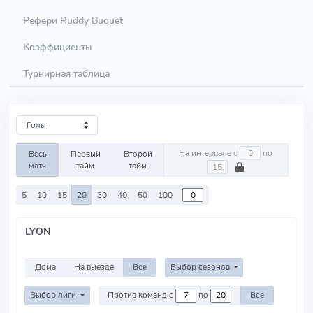
Рефери Ruddy Buquet
Коэффициенты
Турнирная таблица
На интервале с
по
Весь
Первый
Второй
матч
тайм
тайм
5
10
15
20
30
40
50
100
LYON
Дома
На выезде
Все
Выбор сезонов
Выбор лиги
Против команд с
по
Все