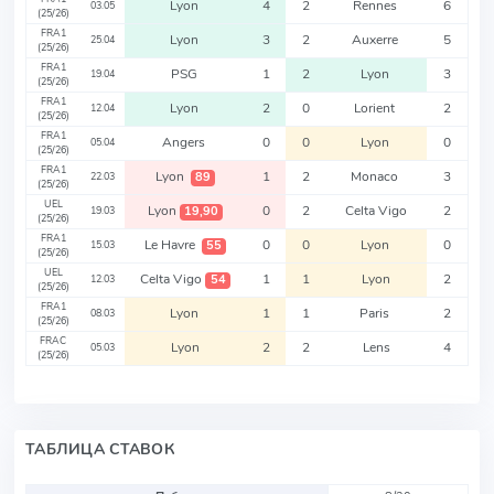
Lyon
4
2
Rennes
6
03.05
(25/26)
FRA1
Lyon
3
2
Auxerre
5
25.04
(25/26)
FRA1
PSG
1
2
Lyon
3
19.04
(25/26)
FRA1
Lyon
2
0
Lorient
2
12.04
(25/26)
FRA1
Angers
0
0
Lyon
0
05.04
(25/26)
FRA1
Lyon
1
2
Monaco
3
89
22.03
(25/26)
UEL
Lyon
0
2
Celta Vigo
2
19,90
19.03
(25/26)
FRA1
Le Havre
0
0
Lyon
0
55
15.03
(25/26)
UEL
Celta Vigo
1
1
Lyon
2
54
12.03
(25/26)
FRA1
Lyon
1
1
Paris
2
08.03
(25/26)
FRAC
Lyon
2
2
Lens
4
05.03
(25/26)
ТАБЛИЦА СТАВОК