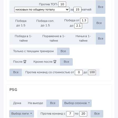
Против ТОП-
Все
за
матчей
Победа от
Победа
Победа соп.
Все
до 1.5
до 1.5
до
Победа в 1-
Поражение в 1-
Ничья в 1-
Все
тайме
тайме
тайме
Только с текущим тренером
Все
После 🏆
Кроме после 🏆
Все
Все
Против команд со стоимостью от
до
PSG
Дома
На выезде
Все
Выбор сезонов
Выбор лиги
Против команд с
по
Все