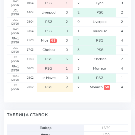
FRA1
PSG
1
2
Lyon
3
19.04
(25/26)
UCL
Liverpool
0
2
PSG
2
14.04
(25/26)
UCL
PSG
2
0
Liverpool
2
08.04
(25/26)
FRA1
PSG
3
1
Toulouse
4
03.04
(25/26)
FRA1
Nice
0
4
PSG
4
61
21.03
(25/26)
UCL
Chelsea
0
3
PSG
3
17.03
(25/26)
UCL
PSG
5
2
Chelsea
7
11.03
(25/26)
FRA1
PSG
1
3
Monaco
4
06.03
(25/26)
FRA1
Le Havre
0
1
PSG
1
28.02
(25/26)
UCL
PSG
2
2
Monaco
4
58
25.02
(25/26)
ТАБЛИЦА СТАВОК
Победа
12/20
Ничья
4/20