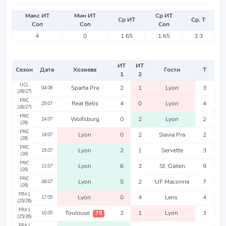
Макс ИТ
Мин ИТ
Ср ИТ
Ср ИТ
Ср. Т
Соп
Соп
Соп
4
0
1.65
1.65
3.3
ИТ
ИТ
Сезон
Дата
Хозяева
Гости
Т
1
2
UCL
Sparta Pra
2
1
Lyon
3
04.08
(26/27)
FRIC
Real Betis
4
0
Lyon
4
29.07
(26/27)
FRIC
Wolfsburg
0
2
Lyon
2
24.07
(26)
FRIC
Lyon
0
2
Slavia Pra
2
18.07
(26)
FRIC
Lyon
2
1
Servette
3
15.07
(26)
FRIC
Lyon
6
3
St. Gallen
9
11.07
(26)
FRIC
Lyon
5
2
UF Maconna
7
08.07
(26)
FRA1
Lyon
0
4
Lens
4
17.05
(25/26)
FRA1
Toulouse
2
1
Lyon
3
79
10.05
(25/26)
FRA1