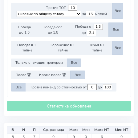
Против ТОП-
Все
за
матчей
Победа от
Победа
Победа соп.
Все
до 1.5
до 1.5
до
Победа в 1-
Поражение в 1-
Ничья в 1-
Все
тайме
тайме
тайме
Только с текущим тренером
Все
После 🏆
Кроме после 🏆
Все
Все
Против команд со стоимостью от
до
Статистика обновлена
В
Н
П
Ср. разница
Макс
Мин
Макс ИТ
Мин ИТ
8
5
7
0
9
0
6
0