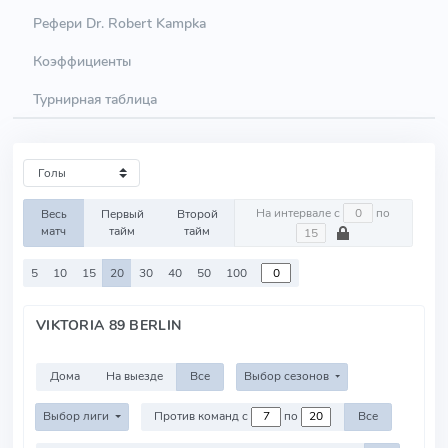
Рефери Dr. Robert Kampka
Коэффициенты
Турнирная таблица
На интервале с
по
Весь
Первый
Второй
матч
тайм
тайм
5
10
15
20
30
40
50
100
VIKTORIA 89 BERLIN
Дома
На выезде
Все
Выбор сезонов
Выбор лиги
Против команд с
по
Все