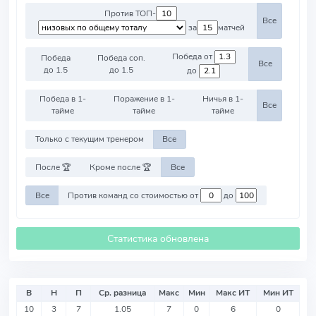
Против ТОП-
Все
за
матчей
Победа от
Победа
Победа соп.
Все
до 1.5
до 1.5
до
Победа в 1-
Поражение в 1-
Ничья в 1-
Все
тайме
тайме
тайме
Только с текущим тренером
Все
После 🏆
Кроме после 🏆
Все
Все
Против команд со стоимостью от
до
Статистика обновлена
В
Н
П
Ср. разница
Макс
Мин
Макс ИТ
Мин ИТ
10
3
7
1.05
7
0
6
0