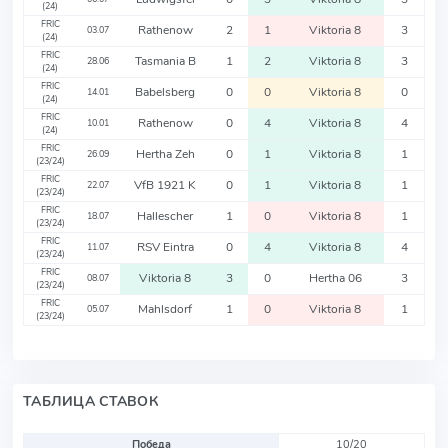
(24)
FRIC
Rathenow
2
1
Viktoria 8
3
03.07
(24)
FRIC
Tasmania B
1
2
Viktoria 8
3
28.06
(24)
FRIC
Babelsberg
0
0
Viktoria 8
0
14.01
(24)
FRIC
Rathenow
0
4
Viktoria 8
4
10.01
(24)
FRIC
Hertha Zeh
0
1
Viktoria 8
1
26.09
(23/24)
FRIC
VfB 1921 K
0
1
Viktoria 8
1
22.07
(23/24)
FRIC
Hallescher
1
0
Viktoria 8
1
18.07
(23/24)
FRIC
RSV Eintra
0
4
Viktoria 8
4
11.07
(23/24)
FRIC
Viktoria 8
3
0
Hertha 06
3
08.07
(23/24)
FRIC
Mahlsdorf
1
0
Viktoria 8
1
05.07
(23/24)
ТАБЛИЦА СТАВОК
Победа
10/20