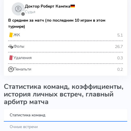
Доктор Роберт Кампка
Судья
⬤
В среднем за матч (по последним 10 играм в этом
турнире)
5.1
ЖК
26.7
Фолы
0.3
Удаления
0.2
Пенальти
Статистика команд, коэффициенты,
история личных встреч, главный
арбитр матча
Статистика команд
Очные встречи