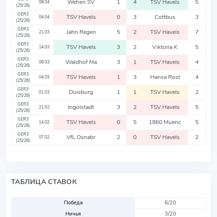
Wehen SV
1
4
TSV Havels
5
08.04
(25/26)
GER3
TSV Havels
0
3
Cottbus
3
04.04
(25/26)
GER3
Jahn Regen
5
2
TSV Havels
7
21.03
(25/26)
GER3
TSV Havels
3
2
Viktoria K
5
14.03
(25/26)
GER3
Waldhof Ma
3
1
TSV Havels
4
08.03
(25/26)
GER3
TSV Havels
1
3
Hansa Rost
4
04.03
(25/26)
GER3
Duisburg
1
1
TSV Havels
2
01.03
(25/26)
GER3
Ingolstadt
3
2
TSV Havels
5
21.02
(25/26)
GER3
TSV Havels
0
5
1860 Muenc
5
14.02
(25/26)
GER3
VfL Osnabr
2
0
TSV Havels
2
07.02
(25/26)
ТАБЛИЦА СТАВОК
Победа
6/20
Ничья
3/20