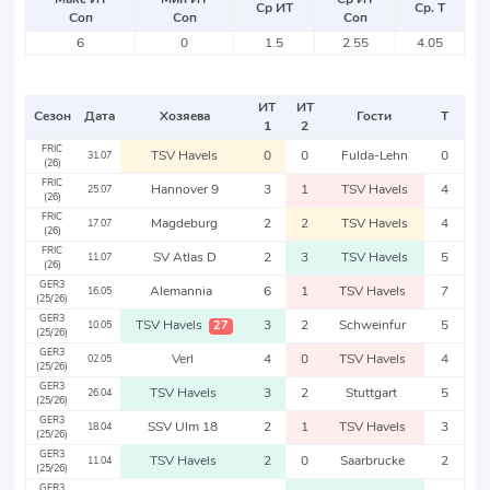
Ср ИТ
Ср. Т
Соп
Соп
Соп
6
0
1.5
2.55
4.05
ИТ
ИТ
Сезон
Дата
Хозяева
Гости
Т
1
2
FRIC
TSV Havels
0
0
Fulda-Lehn
0
31.07
(26)
FRIC
Hannover 9
3
1
TSV Havels
4
25.07
(26)
FRIC
Magdeburg
2
2
TSV Havels
4
17.07
(26)
FRIC
SV Atlas D
2
3
TSV Havels
5
11.07
(26)
GER3
Alemannia
6
1
TSV Havels
7
16.05
(25/26)
GER3
TSV Havels
3
2
Schweinfur
5
27
10.05
(25/26)
GER3
Verl
4
0
TSV Havels
4
02.05
(25/26)
GER3
TSV Havels
3
2
Stuttgart
5
26.04
(25/26)
GER3
SSV Ulm 18
2
1
TSV Havels
3
18.04
(25/26)
GER3
TSV Havels
2
0
Saarbrucke
2
11.04
(25/26)
GER3