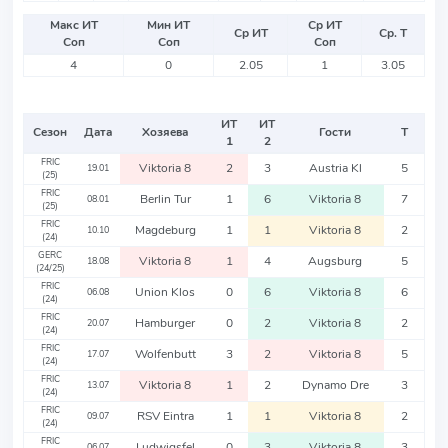
Макс ИТ
Мин ИТ
Ср ИТ
Ср ИТ
Ср. Т
Соп
Соп
Соп
4
0
2.05
1
3.05
ИТ
ИТ
Сезон
Дата
Хозяева
Гости
Т
1
2
FRIC
Viktoria 8
2
3
Austria Kl
5
19.01
(25)
FRIC
Berlin Tur
1
6
Viktoria 8
7
08.01
(25)
FRIC
Magdeburg
1
1
Viktoria 8
2
10.10
(24)
GERC
Viktoria 8
1
4
Augsburg
5
18.08
(24/25)
FRIC
Union Klos
0
6
Viktoria 8
6
06.08
(24)
FRIC
Hamburger
0
2
Viktoria 8
2
20.07
(24)
FRIC
Wolfenbutt
3
2
Viktoria 8
5
17.07
(24)
FRIC
Viktoria 8
1
2
Dynamo Dre
3
13.07
(24)
FRIC
RSV Eintra
1
1
Viktoria 8
2
09.07
(24)
FRIC
Ludwigsfel
0
3
Viktoria 8
3
06.07