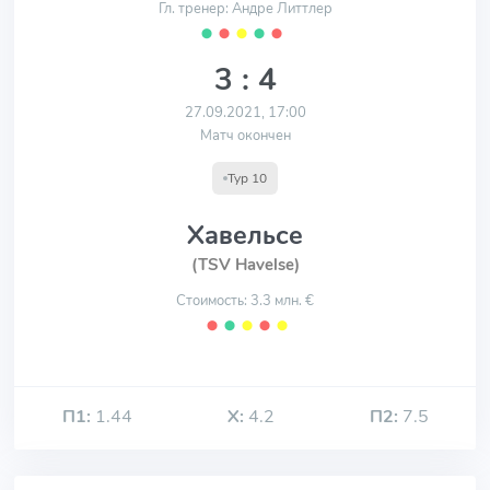
Гл. тренер: Андре Литтлер
⬤
⬤
⬤
⬤
⬤
3 : 4
27.09.2021, 17:00
Матч окончен
Тур 10
Хавельсе
(TSV Havelse)
Стоимость: 3.3 млн. €
⬤
⬤
⬤
⬤
⬤
П1:
1.44
Х:
4.2
П2:
7.5