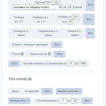
Против ТОП-
Все
за
матчей
Победа от
Победа
Победа соп.
Все
до 1.5
до 1.5
до
Победа в 1-
Поражение в 1-
Ничья в 1-
Все
тайме
тайме
тайме
Только с текущим тренером
Все
После 🏆
Кроме после 🏆
Все
Все
Против команд со стоимостью от
до
TSV HAVELSE
Дома
На выезде
Все
Выбор сезонов
Выбор лиги
Против команд с
по
Все