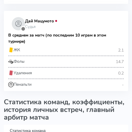
Дай Мацумото
Судья
⬤
В среднем за матч (по последним 10 играм в этом
турнире)
2.1
ЖК
14.7
Фолы
0.2
Удаления
-
Пенальти
Статистика команд, коэффициенты,
история личных встреч, главный
арбитр матча
Статистика команд