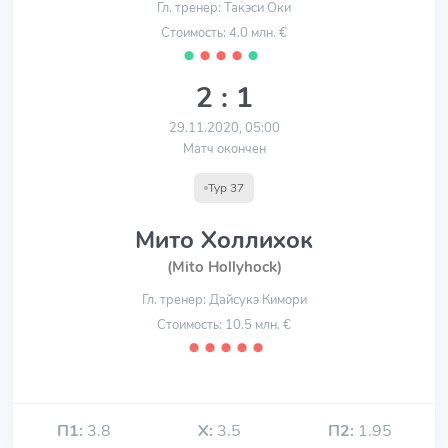
Гл. тренер: Такэси Оки
Стоимость: 4.0 млн. €
⬤
⬤
⬤
⬤
⬤
2 : 1
29.11.2020, 05:00
Матч окончен
Тур 37
Мито Холлихок
(Mito Hollyhock)
Гл. тренер: Дайсукэ Кимори
Стоимость: 10.5 млн. €
⬤
⬤
⬤
⬤
⬤
П1:
3.8
Х:
3.5
П2:
1.95