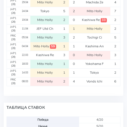
JAP1
Mito Holly
2
2
Machida Ze
4
29.04
(26)
JAP1
Tokyo
5
2
Mito Holly
7
24.04
(26)
JAP1
Mito Holly
2
0
Kashiwa Re
2
33
19.04
(26)
JAP1
JEF Utd Ch
1
1
Mito Holly
2
11.04
(26)
FRIC
Mito Holly
3
2
Tochigi Ci
5
05.04
(26)
JAP1
Mito Holly
1
1
Kashima An
2
59
04.04
(26)
JAP1
Kashiwa Re
3
0
Mito Holly
3
22.03
(26)
JAP1
Mito Holly
1
0
Yokohama F
1
18.03
(26)
JAP1
Mito Holly
1
1
Tokyo
2
14.03
(26)
FRIC
Mito Holly
2
4
Vonds Ichi
6
08.03
(26)
ТАБЛИЦА СТАВОК
Победа
4/20
Ничья
5/20