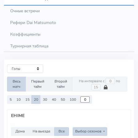
Очные встречи
Рефери Dai Matsumoto
Коэффициенты
Турнирная таблица
На интервале с
по
Весь
Первый
Второй
матч
тайм
тайм
5
10
15
20
30
40
50
100
EHIME
Дома
На выезде
Все
Выбор сезонов