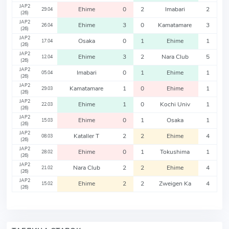
JAP2
Ehime
0
2
Imabari
2
29.04
(26)
JAP2
Ehime
3
0
Kamatamare
3
26.04
(26)
JAP2
Osaka
0
1
Ehime
1
17.04
(26)
JAP2
Ehime
3
2
Nara Club
5
12.04
(26)
JAP2
Imabari
0
1
Ehime
1
05.04
(26)
JAP2
Kamatamare
1
0
Ehime
1
29.03
(26)
JAP2
Ehime
1
0
Kochi Univ
1
22.03
(26)
JAP2
Ehime
0
1
Osaka
1
15.03
(26)
JAP2
Kataller T
2
2
Ehime
4
08.03
(26)
JAP2
Ehime
0
1
Tokushima
1
28.02
(26)
JAP2
Nara Club
2
2
Ehime
4
21.02
(26)
JAP2
Ehime
2
2
Zweigen Ka
4
15.02
(26)