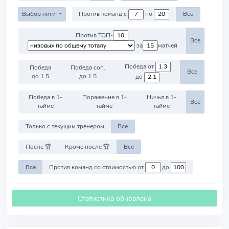
Выбор лиги
Против команд с
по
Все
Против ТОП-
Все
за
матчей
Победа от
Победа
Победа соп.
Все
до 1.5
до 1.5
до
Победа в 1-
Поражение в 1-
Ничья в 1-
Все
тайме
тайме
тайме
Только с текущим тренером
Все
После 🏆
Кроме после 🏆
Все
Все
Против команд со стоимостью от
до
Статистика обновлена