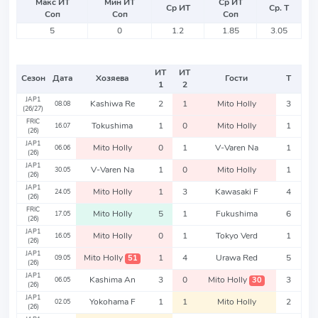
Макс ИТ
Мин ИТ
Ср ИТ
Ср ИТ
Ср. Т
Соп
Соп
Соп
5
0
1.2
1.85
3.05
ИТ
ИТ
Сезон
Дата
Хозяева
Гости
Т
1
2
JAP1
Kashiwa Re
2
1
Mito Holly
3
08.08
(26/27)
FRIC
Tokushima
1
0
Mito Holly
1
16.07
(26)
JAP1
Mito Holly
0
1
V-Varen Na
1
06.06
(26)
JAP1
V-Varen Na
1
0
Mito Holly
1
30.05
(26)
JAP1
Mito Holly
1
3
Kawasaki F
4
24.05
(26)
FRIC
Mito Holly
5
1
Fukushima
6
17.05
(26)
JAP1
Mito Holly
0
1
Tokyo Verd
1
16.05
(26)
JAP1
Mito Holly
1
4
Urawa Red
5
51
09.05
(26)
JAP1
Kashima An
3
0
Mito Holly
3
30
06.05
(26)
JAP1
Yokohama F
1
1
Mito Holly
2
02.05
(26)