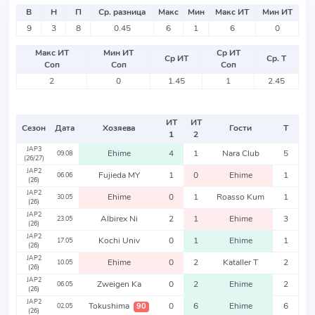
В
Н
П
Ср. разница
Макс
Мин
Макс ИТ
Мин ИТ
9
3
8
0.45
6
1
6
0
Макс ИТ
Мин ИТ
Ср ИТ
Ср ИТ
Ср. Т
Соп
Соп
Соп
2
0
1.45
1
2.45
ИТ
ИТ
Сезон
Дата
Хозяева
Гости
Т
1
2
JAP3
Ehime
4
1
Nara Club
5
09.08
(26/27)
JAP2
Fujieda MY
1
0
Ehime
1
06.06
(26)
JAP2
Ehime
0
1
Roasso Kum
1
30.05
(26)
JAP2
Albirex Ni
2
1
Ehime
3
23.05
(26)
JAP2
Kochi Univ
0
1
Ehime
1
17.05
(26)
JAP2
Ehime
0
2
Kataller T
2
10.05
(26)
JAP2
Zweigen Ka
0
2
Ehime
2
06.05
(26)
JAP2
Tokushima
0
6
Ehime
6
90
02.05
(26)