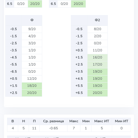
6.5
0/20
20/20
6.5
0/20
20/20
Ф
Ф2
-0.5
9/20
-0.5
8/20
-1.5
4/20
-1.5
2/20
-2.5
3/20
-2.5
0/20
-3.5
1/20
+0.5
11/20
-4.5
1/20
+1.5
16/20
-5.5
1/20
+2.5
17/20
-6.5
0/20
+3.5
19/20
+0.5
12/20
+4.5
19/20
+1.5
18/20
+5.5
19/20
+2.5
20/20
+6.5
20/20
В
Н
П
Ср. разница
Макс
Мин
Макс ИТ
Мин ИТ
4
5
11
-0.65
7
1
5
0