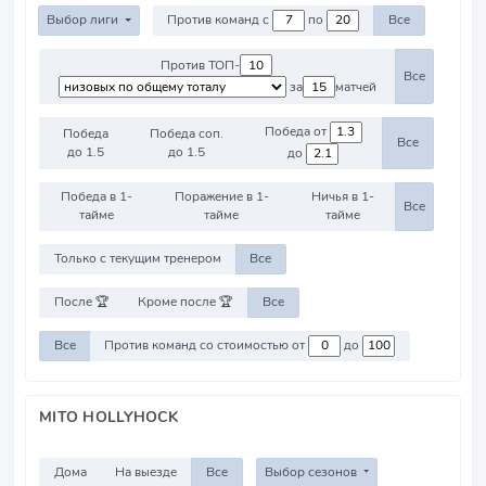
Выбор лиги
Против команд с
по
Все
Против ТОП-
Все
за
матчей
Победа от
Победа
Победа соп.
Все
до 1.5
до 1.5
до
Победа в 1-
Поражение в 1-
Ничья в 1-
Все
тайме
тайме
тайме
Только с текущим тренером
Все
После 🏆
Кроме после 🏆
Все
Все
Против команд со стоимостью от
до
MITO HOLLYHOCK
Дома
На выезде
Все
Выбор сезонов