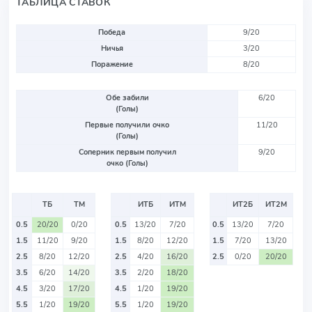
ТАБЛИЦА СТАВОК
Победа
9/20
Ничья
3/20
Поражение
8/20
Обе забили
6/20
(Голы)
Первые получили очко
11/20
(Голы)
Соперник первым получил
9/20
очко (Голы)
ТБ
ТМ
ИТБ
ИТМ
ИТ2Б
ИТ2М
0.5
20/20
0/20
0.5
13/20
7/20
0.5
13/20
7/20
1.5
11/20
9/20
1.5
8/20
12/20
1.5
7/20
13/20
2.5
8/20
12/20
2.5
4/20
16/20
2.5
0/20
20/20
3.5
6/20
14/20
3.5
2/20
18/20
4.5
3/20
17/20
4.5
1/20
19/20
5.5
1/20
19/20
5.5
1/20
19/20