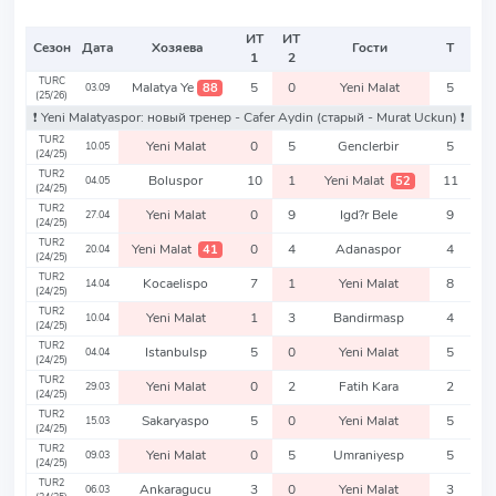
ИТ
ИТ
Сезон
Дата
Хозяева
Гости
Т
1
2
TURC
Malatya Ye
5
0
Yeni Malat
5
88
03.09
(25/26)
❗️ Yeni Malatyaspor: новый тренер - Cafer Aydin
(старый - Murat Uckun)
❗️
TUR2
Yeni Malat
0
5
Genclerbir
5
10.05
(24/25)
TUR2
Boluspor
10
1
Yeni Malat
11
52
04.05
(24/25)
TUR2
Yeni Malat
0
9
Igd?r Bele
9
27.04
(24/25)
TUR2
Yeni Malat
0
4
Adanaspor
4
41
20.04
(24/25)
TUR2
Kocaelispo
7
1
Yeni Malat
8
14.04
(24/25)
TUR2
Yeni Malat
1
3
Bandirmasp
4
10.04
(24/25)
TUR2
Istanbulsp
5
0
Yeni Malat
5
04.04
(24/25)
TUR2
Yeni Malat
0
2
Fatih Kara
2
29.03
(24/25)
TUR2
Sakaryaspo
5
0
Yeni Malat
5
15.03
(24/25)
TUR2
Yeni Malat
0
5
Umraniyesp
5
09.03
(24/25)
TUR2
Ankaragucu
3
0
Yeni Malat
3
06.03