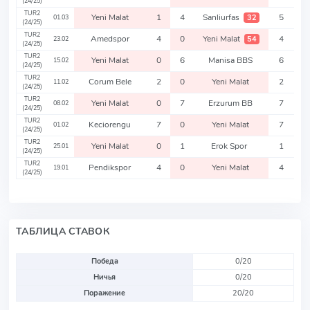
(24/25)
TUR2
Yeni Malat
1
4
Sanliurfas
5
32
01.03
(24/25)
TUR2
Amedspor
4
0
Yeni Malat
4
54
23.02
(24/25)
TUR2
Yeni Malat
0
6
Manisa BBS
6
15.02
(24/25)
TUR2
Corum Bele
2
0
Yeni Malat
2
11.02
(24/25)
TUR2
Yeni Malat
0
7
Erzurum BB
7
08.02
(24/25)
TUR2
Keciorengu
7
0
Yeni Malat
7
01.02
(24/25)
TUR2
Yeni Malat
0
1
Erok Spor
1
25.01
(24/25)
TUR2
Pendikspor
4
0
Yeni Malat
4
19.01
(24/25)
ТАБЛИЦА СТАВОК
Победа
0/20
Ничья
0/20
Поражение
20/20