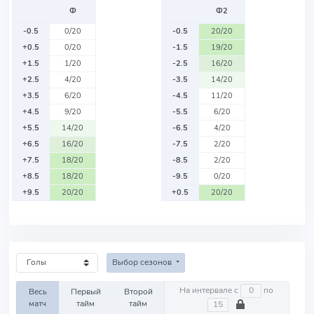
Ф
Ф2
-0.5
0/20
-0.5
20/20
+0.5
0/20
-1.5
19/20
+1.5
1/20
-2.5
16/20
+2.5
4/20
-3.5
14/20
+3.5
6/20
-4.5
11/20
+4.5
9/20
-5.5
6/20
+5.5
14/20
-6.5
4/20
+6.5
16/20
-7.5
2/20
+7.5
18/20
-8.5
2/20
+8.5
18/20
-9.5
0/20
+9.5
20/20
+0.5
20/20
Выбор сезонов
На интервале с
по
Весь
Первый
Второй
матч
тайм
тайм