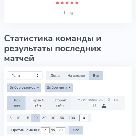
⬤
⬤
⬤
⬤
⬤
1-Lig
Статистика команды и
результаты последних
матчей
Дома
На выезде
Все
Выбор сезонов
Выбор лиги
На интервале с
по
Весь
Первый
Второй
матч
тайм
тайм
5
10
15
20
30
40
50
100
Против команд с
по
Все