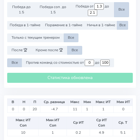
Победа от
до
Победа до
Победа соп. до
Все
1.5
1.5
Победа в 1-тайме
Поражение в 1-тайме
Ничья в 1-тайме
Все
Только с текущим тренером
Все
После 🏆
Кроме после 🏆
Все
Все
Против команд со стоимостью от
до
Статистика обновлена
В
Н
П
Ср. разница
Макс
Мин
Макс ИТ
Мин ИТ
0
0
20
-4.7
11
1
1
0
Макс ИТ
Мин ИТ
Ср ИТ
Ср ИТ
Ср. Т
Соп
Соп
Соп
10
1
0.2
4.9
5.1