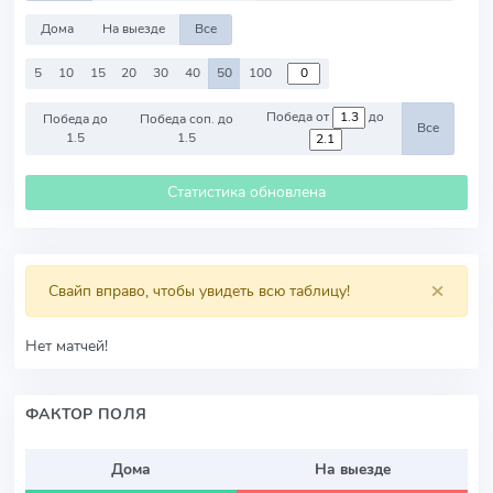
Дома
На выезде
Все
5
10
15
20
30
40
50
100
Победа от
до
Победа до
Победа соп. до
Все
1.5
1.5
Статистика обновлена
×
Свайп вправо, чтобы увидеть всю таблицу!
Нет матчей!
ФАКТОР ПОЛЯ
Дома
На выезде