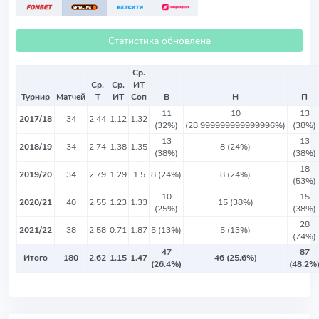
Статистика обновлена
Ср.
Ср.
Ср.
ИТ
Турнир
Матчей
Т
ИТ
Соп
В
Н
П
11
10
13
2017/18
34
2.44
1.12
1.32
(32%)
(28.999999999999996%)
(38%)
13
13
2018/19
34
2.74
1.38
1.35
8 (24%)
(38%)
(38%)
18
2019/20
34
2.79
1.29
1.5
8 (24%)
8 (24%)
(53%)
10
15
2020/21
40
2.55
1.23
1.33
15 (38%)
(25%)
(38%)
28
2021/22
38
2.58
0.71
1.87
5 (13%)
5 (13%)
(74%)
47
87
Итого
180
2.62
1.15
1.47
46 (25.6%)
(26.4%)
(48.2%