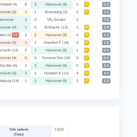
rmstadt
(4)
0
2
Hannover
(5)
2
Р
0:2
nnover
(5)
1
1
Elversberg
(2)
2
Р
1:1
annover
2
0
VfL Osnabr
2
2:0
nnover
(5)
1
0
Eintracht
(13)
1
Р
1:0
alke
(1)
2
2
Hannover
(5)
4
52
Р
2:2
nnover
(5)
1
2
Greuther F
(18)
3
Р
1:2
inia Bi
(12)
0
1
Hannover
(5)
1
Р
0:1
nnover
(4)
0
0
Dynamo Dre
(18)
0
Р
0:0
tha Ber
(6)
2
3
Hannover
(5)
5
Р
2:3
nnover
(5)
3
1
Holstein K
(11)
4
Р
3:1
deburg
(14)
1
2
Hannover
(5)
3
Р
1:2
Обе забили
13/20
(Голы)