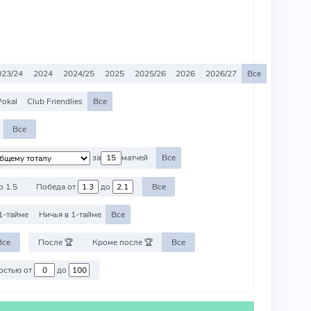
023/24
2024
2024/25
2025
2025/26
2026
2026/27
Все
okal
Club Friendlies
Все
Все
за
матчей
Все
о 1.5
Победа от
до
Все
1-тайме
Ничья в 1-тайме
Все
Все
После 🏆
Кроме после 🏆
Все
Против команд со стоимостью от
до