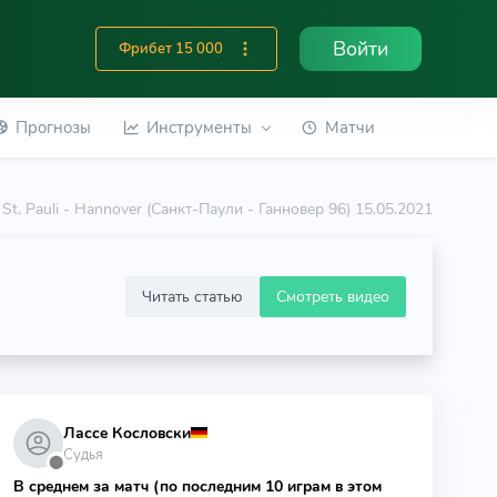
Войти
Фрибет 15 000
Прогнозы
Инструменты
Матчи
St. Pauli - Hannover (Санкт-Паули - Ганновер 96) 15.05.2021
Читать статью
Смотреть видео
Лассе Кословски
Судья
⬤
В среднем за матч (по последним 10 играм в этом