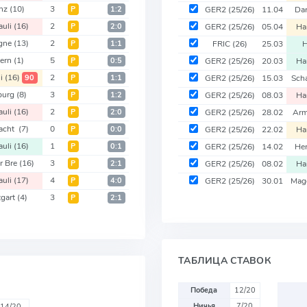
nz
(10)
3
Р
1:2
GER2
(25/26)
11.04
Da
auli
(16)
2
Р
2:0
GER2
(25/26)
05.04
Ha
gne
(13)
2
Р
1:1
FRIC
(26)
25.03
H
ern
(1)
5
Р
0:5
GER2
(25/26)
20.03
Ha
li
(16)
2
90
Р
1:1
GER2
(25/26)
15.03
Sch
burg
(8)
3
Р
1:2
GER2
(25/26)
08.03
Ha
auli
(16)
2
Р
2:0
GER2
(25/26)
28.02
Arm
racht
(7)
0
Р
0:0
GER2
(25/26)
22.02
Ha
auli
(16)
1
Р
0:1
GER2
(25/26)
14.02
Her
r Bre
(16)
3
Р
2:1
GER2
(25/26)
08.02
Ha
auli
(17)
4
Р
4:0
GER2
(25/26)
30.01
Mag
tgart
(4)
3
Р
2:1
ТАБЛИЦА СТАВОК
Победа
12/20
Ничья
7/20
14/20