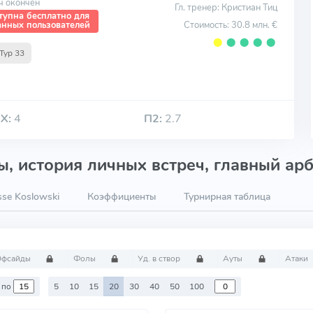
ч окончен
Гл. тренер: Кристиан Тиц
тупна бесплатно для
Стоимость: 30.8 млн. €
анных пользователей
⬤
⬤
⬤
⬤
⬤
Тур 33
Х:
4
П2:
2.7
, история личных встреч, главный арб
se Koslowski
Коэффициенты
Турнирная таблица
Офсайды
Фолы
Уд. в створ
Ауты
Атаки
по
5
10
15
20
30
40
50
100