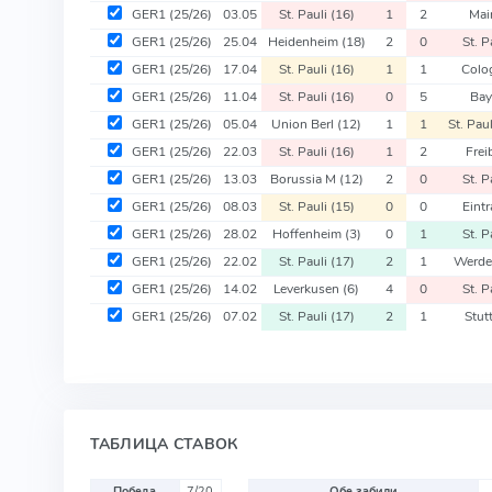
GER1
(25/26)
03.05
St. Pauli
(16)
1
2
Mai
GER1
(25/26)
25.04
Heidenheim
(18)
2
0
St. P
GER1
(25/26)
17.04
St. Pauli
(16)
1
1
Colo
GER1
(25/26)
11.04
St. Pauli
(16)
0
5
Bay
GER1
(25/26)
05.04
Union Berl
(12)
1
1
St. Pau
GER1
(25/26)
22.03
St. Pauli
(16)
1
2
Frei
GER1
(25/26)
13.03
Borussia M
(12)
2
0
St. P
GER1
(25/26)
08.03
St. Pauli
(15)
0
0
Eint
GER1
(25/26)
28.02
Hoffenheim
(3)
0
1
St. P
GER1
(25/26)
22.02
St. Pauli
(17)
2
1
Werde
GER1
(25/26)
14.02
Leverkusen
(6)
4
0
St. P
GER1
(25/26)
07.02
St. Pauli
(17)
2
1
Stut
ТАБЛИЦА СТАВОК
Победа
7/20
Обе забили