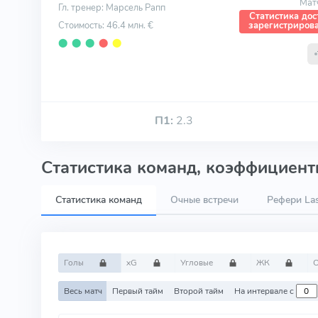
Мат
Гл. тренер: Марсель Рапп
Статистика дос
Стоимость: 46.4 млн. €
зарегистриров
⬤
⬤
⬤
⬤
⬤
П1:
2.3
Статистика команд, коэффициенты
Статистика команд
Очные встречи
Рефери Las
Голы
xG
Угловые
ЖК
Весь матч
Первый тайм
Второй тайм
На интервале с