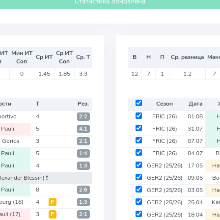
Статистика обновлена
 ИТ
Мин ИТ
Ср ИТ
Ср ИТ
Ср. Т
В
Н
П
Ср. разница
Мак
п
Соп
Соп
0
1.45
1.85
3.3
12
7
1
1.2
7
ости
Т
Рез.
Сезон
Дата
ortivo
4
FRIC
(26)
01.08
H
2:2
 Pauli
5
FRIC
(26)
31.07
H
4:1
 Gorica
3
FRIC
(26)
07.07
H
2:1
 Pauli
5
FRIC
(26)
04.07
R
1:4
 Pauli
4
GER2
(25/26)
17.05
Ha
1:3
lexander Blessin)
❗️
GER2
(25/26)
09.05
B
 Pauli
8
2:6
GER2
(25/26)
03.05
Ha
burg
(16)
4
Р
1:3
GER2
(25/26)
25.04
Ka
auli
(17)
3
Р
2:1
GER2
(25/26)
18.04
Ha