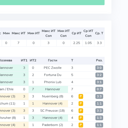
Макс ИТ
Мин ИТ
Ср ИТ
с
Мин
Макс ИТ
Мин ИТ
Ср ИТ
Ср. Т
Соп
Соп
Соп
0
7
0
3
0
2.25
1.05
3.3
Хозяева
ИТ
1
ИТ
2
Гости
Т
Рез.
annover
3
0
PEC Zwolle
3
3:0
annover
3
2
Fortuna Du
5
3:2
annover
3
1
Phonix Lub
4
3:1
am / Ehle
0
7
Hannover
7
0:7
nnover
(3)
3
3
Nuernberg
(8)
6
Р
3:3
ochum
(11)
1
1
Hannover
(4)
2
Р
1:1
nnover
(3)
3
3
SC Preusse
(18)
6
Р
3:3
rlsruher
(8)
1
3
Hannover
(4)
4
Р
1:3
nnover
(4)
1
1
Paderborn
(2)
2
Р
1:1