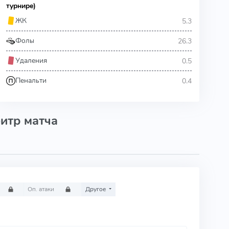
турнире)
5.3
ЖК
26.3
Фолы
0.5
Удаления
0.4
Пенальти
итр матча
Оп. атаки
Другое