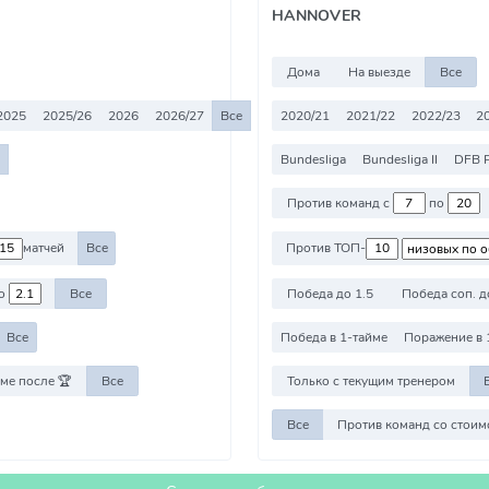
HANNOVER
Дома
На выезде
Все
2025
2025/26
2026
2026/27
Все
2020/21
2021/22
2022/23
2
Bundesliga
Bundesliga II
DFB P
Против команд с
по
матчей
Все
Против ТОП-
о
Все
Победа до 1.5
Победа соп. д
Все
Победа в 1-тайме
Поражение в 
ме после 🏆
Все
Только с текущим тренером
Все