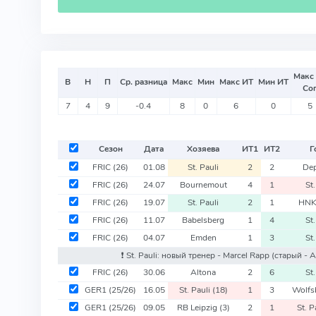
Макс
В
Н
П
Ср. разница
Макс
Мин
Макс ИТ
Мин ИТ
Со
7
4
9
-0.4
8
0
6
0
5
Сезон
Дата
Хозяева
ИТ
1
ИТ
2
Г
FRIC
(26)
01.08
St. Pauli
2
2
Dep
FRIC
(26)
24.07
Bournemout
4
1
St.
FRIC
(26)
19.07
St. Pauli
2
1
HNK
FRIC
(26)
11.07
Babelsberg
1
4
St.
FRIC
(26)
04.07
Emden
1
3
St.
❗️ St. Pauli: новый тренер - Marcel Rapp
(старый - A
FRIC
(26)
30.06
Altona
2
6
St.
GER1
(25/26)
16.05
St. Pauli
(18)
1
3
Wolfs
GER1
(25/26)
09.05
RB Leipzig
(3)
2
1
St. P