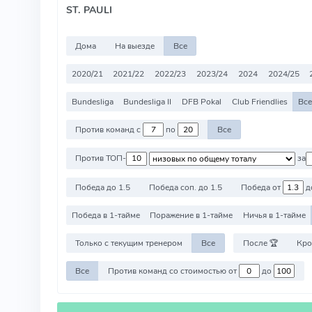
ST. PAULI
Дома
На выезде
Все
2020/21
2021/22
2022/23
2023/24
2024
2024/25
Bundesliga
Bundesliga II
DFB Pokal
Club Friendlies
Все
Против команд с
по
Все
Против ТОП-
за
Победа до 1.5
Победа соп. до 1.5
Победа от
д
Победа в 1-тайме
Поражение в 1-тайме
Ничья в 1-тайме
Только с текущим тренером
Все
После 🏆
Кро
Все
Против команд со стоимостью от
до