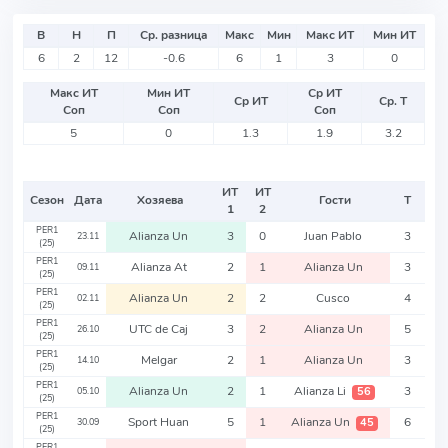
В
Н
П
Ср. разница
Макс
Мин
Макс ИТ
Мин ИТ
6
2
12
-0.6
6
1
3
0
Макс ИТ
Мин ИТ
Ср ИТ
Ср ИТ
Ср. Т
Соп
Соп
Соп
5
0
1.3
1.9
3.2
ИТ
ИТ
Сезон
Дата
Хозяева
Гости
Т
1
2
PER1
Alianza Un
3
0
Juan Pablo
3
23.11
(25)
PER1
Alianza At
2
1
Alianza Un
3
09.11
(25)
PER1
Alianza Un
2
2
Cusco
4
02.11
(25)
PER1
UTC de Caj
3
2
Alianza Un
5
26.10
(25)
PER1
Melgar
2
1
Alianza Un
3
14.10
(25)
PER1
Alianza Un
2
1
Alianza Li
3
56
05.10
(25)
PER1
Sport Huan
5
1
Alianza Un
6
45
30.09
(25)
PER1