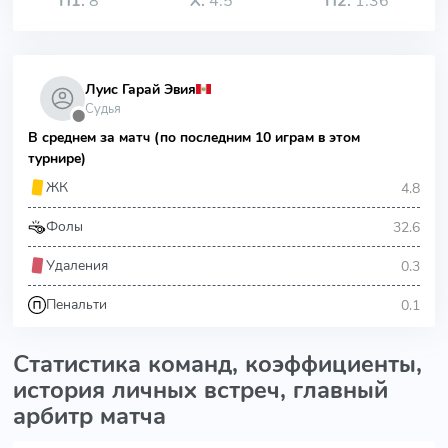
П1:
8
Х:
4.5
П2:
1.36
Луис Гарай Эвия
Судья
⬤
В среднем за матч (по последним 10 играм в этом
турнире)
4.8
ЖК
32.6
Фолы
0.3
Удаления
0.1
Пенальти
Статистика команд, коэффициенты,
история личных встреч, главный
арбитр матча