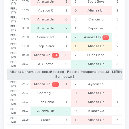
Alianza Un
2
3
Sport Boys
5
26.09
(25)
PER1
Atletico G
2
0
Alianza Un
2
18.09
(25)
PER1
Alianza Un
0
3
Cienciano
3
14.09
(25)
PER1
Alianza Un
2
1
Deportivo
3
30.08
(25)
PER1
Comerciant
1
2
Alianza Un
3
90
23.08
(25)
PER1
Dep. Garci
1
1
Alianza Un
2
12.08
(25)
PER1
Alianza Un
0
2
U. de Depo
2
84
05.08
(25)
PER1
AD Tarma
0
3
Alianza Un
3
31.07
(25)
❗️ Alianza Universidad: новый тренер - Roberto Mosquera
(старый - Mifflin
Bermudez)
❗️
PER1
Alianza Un
1
2
Ayacucho
3
90
26.07
(25)
PER1
Sporting C
3
0
Alianza Un
3
20.07
(25)
PER1
Juan Pablo
1
0
Alianza Un
1
13.07
(25)
PER1
Alianza Un
2
0
Alianza At
2
05.07
(25)
PER1
Cusco
4
1
Alianza Un
5
29.06
(25)