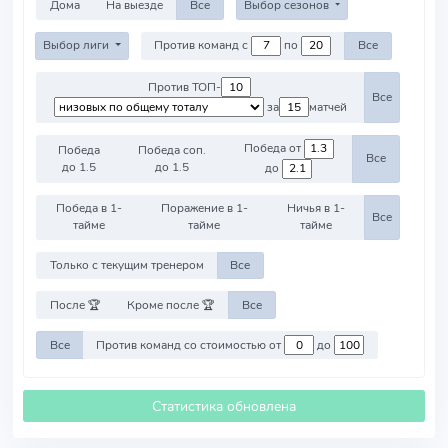
Дома
На выезде
Все
Выбор сезонов
Выбор лиги
Против команд с
по
Все
Против ТОП-
Все
за
матчей
Победа от
Победа
Победа соп.
Все
до 1.5
до 1.5
до
Победа в 1-
Поражение в 1-
Ничья в 1-
Все
тайме
тайме
тайме
Только с текущим тренером
Все
После 🏆
Кроме после 🏆
Все
Все
Против команд со стоимостью от
до
Статистика обновлена