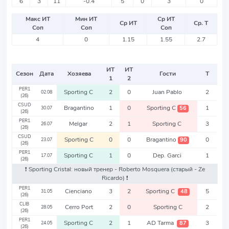
6
3
11
-0.4
5
0
3
0
Макс ИТ
Мин ИТ
Ср ИТ
Ср ИТ
Ср. Т
Соп
Соп
Соп
4
0
1.15
1.55
2.7
ИТ
ИТ
Сезон
Дата
Хозяева
Гости
Т
1
2
PER1
Sporting C
2
0
Juan Pablo
2
02.08
(26)
CSUD
Bragantino
1
0
Sporting C
1
56
30.07
(26)
PER1
Melgar
2
1
Sporting C
3
26.07
(26)
CSUD
Sporting C
0
0
Bragantino
0
90
23.07
(26)
PER1
Sporting C
1
0
Dep. Garci
1
17.07
(26)
❗️ Sporting Cristal: новый тренер - Roberto Mosquera
(старый - Ze
Ricardo)
❗️
PER1
Cienciano
3
2
Sporting C
5
48
31.05
(26)
CLIB
Cerro Port
2
0
Sporting C
2
28.05
(26)
PER1
Sporting C
2
1
AD Tarma
3
87
24.05
(26)