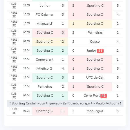
CLIB
Junior
3
2
Sporting C
5
21.05
(26)
PER1
FC Cajamar
3
1
Sporting C
4
15.05
(26)
PER1
Alianza Li
1
1
Sporting C
2
10.05
(26)
CLIB
Sporting C
0
2
Palmeiras
2
05.05
(26)
PER1
Sporting C
2
2
Cusco
4
03.05
(26)
CLIB
Sporting C
2
0
Junior
2
21
29.04
(26)
PER1
Comerciant
1
0
Sporting C
1
25.04
(26)
PER1
Atletico G
4
1
Sporting C
5
22.04
(26)
PER1
Sporting C
3
2
UTC de Caj
5
19.04
(26)
CLIB
Palmeiras
2
1
Sporting C
3
16.04
(26)
CLIB
Sporting C
1
0
Cerro Port
1
43
09.04
(26)
❗️ Sporting Cristal: новый тренер - Ze Ricardo
(старый - Paulo Autuori)
❗️
PER1
Sporting C
1
2
Moquegua
3
03.04
(26)