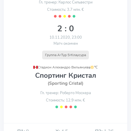
Гл. тренер: Карлос Сильвестри
Стоимость: 3.7 млн. €
⬤
⬤
⬤
⬤
⬤
2 : 0
10.11.2020, 23:00
Матч окончен
Группа A
Тур 5
Клаусура
Стадион Алехандро Вильянуева
,
℃
Спортинг Кристал
(Sporting Cristal)
Гл. тренер: Роберто Москера
Стоимость: 12.9 млн. €
⬤
⬤
⬤
⬤
⬤