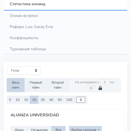
Статистика команд
Очные встречи
Рефери Luis Garay Evia
Коэффициенты
Турнирная таблица
На интервале с
по
Весь
Первый
Второй
матч
тайм
тайм
5
10
15
20
30
40
50
100
ALIANZA UNIVERSIDAD
Дома
На выезде
Все
Выбор сезонов