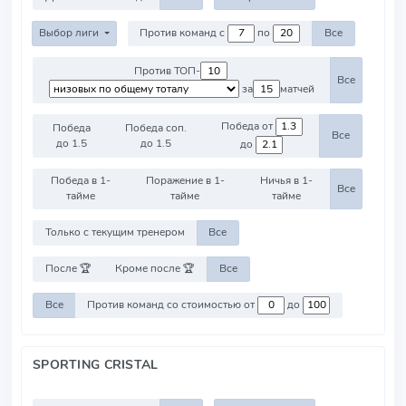
Выбор лиги
Против команд с
по
Все
Против ТОП-
Все
за
матчей
Победа от
Победа
Победа соп.
Все
до 1.5
до 1.5
до
Победа в 1-
Поражение в 1-
Ничья в 1-
Все
тайме
тайме
тайме
Только с текущим тренером
Все
После 🏆
Кроме после 🏆
Все
Все
Против команд со стоимостью от
до
SPORTING CRISTAL