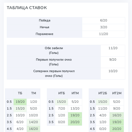
ТАБЛИЦА СТАВОК
Победа
6/20
Ничья
3/20
Поражение
11/20
Обе забили
11/20
(Голы)
Первые получили очко
9/20
(Голы)
Соперник первым получил
10/20
очко (Голы)
ТБ
ТМ
ИТБ
ИТМ
ИТ2Б
ИТ2М
0.5
19/20
1/20
0.5
15/20
5/20
0.5
15/20
5/20
1.5
15/20
5/20
1.5
7/20
13/20
1.5
11/20
9/20
2.5
10/20
10/20
2.5
1/20
19/20
2.5
4/20
16/20
3.5
6/20
14/20
3.5
0/20
20/20
3.5
1/20
19/20
4.5
4/20
16/20
4.5
0/20
20/20