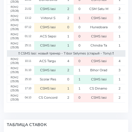
(25/26)
ROM2
CSMS Iasi
2
0
CSM Satu M
2
21.02
(25/26)
ROM2
Viitorul S
2
1
CSMS Iasi
3
13.12
(25/26)
ROM2
CSMS Iasi
0
0
Hunedoara
0
07.12
(25/26)
ROM2
ACS Sepsi
1
0
CSMS Iasi
1
01.12
(25/26)
ROM2
CSMS Iasi
1
0
Chindia Ta
1
25.11
(25/26)
❗️ CSMS Iasi: новый тренер - Tibor Selymes
(старый - Tony)
❗️
ROM2
ACS Targu
4
0
CSMS Iasi
4
10.11
(25/26)
ROM2
CSMS Iasi
2
1
Bihor Orad
3
31.10
(25/26)
ROM2
Scolar Res
0
1
CSMS Iasi
1
25.10
(25/26)
ROM2
CSMS Iasi
1
1
CS Dinamo
2
17.10
(25/26)
ROM2
CS Concord
2
0
CSMS Iasi
2
04.10
(25/26)
ТАБЛИЦА СТАВОК