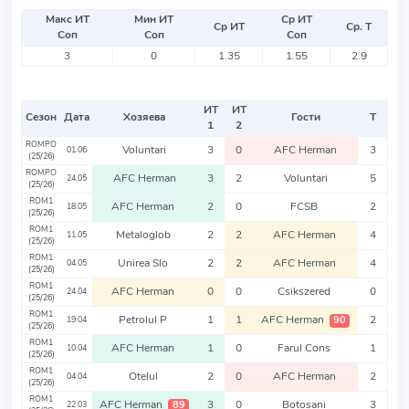
Макс ИТ
Мин ИТ
Ср ИТ
Ср ИТ
Ср. Т
Соп
Соп
Соп
3
0
1.35
1.55
2.9
ИТ
ИТ
Сезон
Дата
Хозяева
Гости
Т
1
2
ROMPO
Voluntari
3
0
AFC Herman
3
01.06
(25/26)
ROMPO
AFC Herman
3
2
Voluntari
5
24.05
(25/26)
ROM1
AFC Herman
2
0
FCSB
2
18.05
(25/26)
ROM1
Metaloglob
2
2
AFC Herman
4
11.05
(25/26)
ROM1
Unirea Slo
2
2
AFC Herman
4
04.05
(25/26)
ROM1
AFC Herman
0
0
Csikszered
0
24.04
(25/26)
ROM1
Petrolul P
1
1
AFC Herman
2
90
19.04
(25/26)
ROM1
AFC Herman
1
0
Farul Cons
1
10.04
(25/26)
ROM1
Otelul
2
0
AFC Herman
2
04.04
(25/26)
ROM1
AFC Herman
3
0
Botosani
3
89
22.03