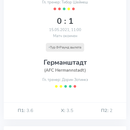
Гл. тренер: Тибор Шеймеш
⬤
⬤
⬤
⬤
⬤
0 : 1
15.05.2021, 11:00
Матч окончен
Тур 8
Раунд вылета
Германштадт
(AFC Hermannstadt)
Гл. тренер: Дорин Зотинкэ
⬤
⬤
⬤
⬤
⬤
П1:
3.6
Х:
3.5
П2:
2