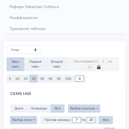
Рефери Sebastian Coltescu
Коэффициенты
Турнирная таблица
На интервале с
по
Весь
Первый
Второй
матч
тайм
тайм
5
10
15
20
30
40
50
100
CSMS IASI
Дома
На выезде
Все
Выбор сезонов
Выбор лиги
Против команд с
по
Все