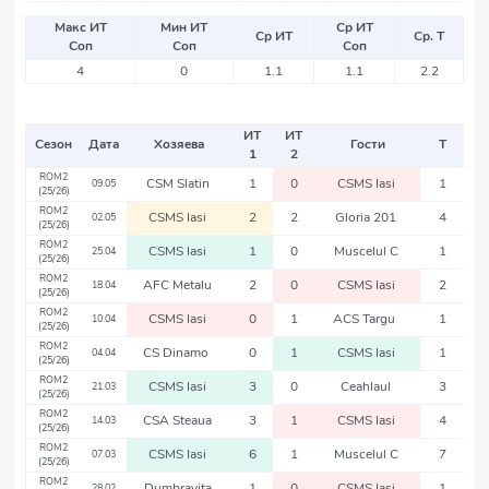
Макс ИТ
Мин ИТ
Ср ИТ
Ср ИТ
Ср. Т
Соп
Соп
Соп
4
0
1.1
1.1
2.2
ИТ
ИТ
Сезон
Дата
Хозяева
Гости
Т
1
2
ROM2
CSM Slatin
1
0
CSMS Iasi
1
09.05
(25/26)
ROM2
CSMS Iasi
2
2
Gloria 201
4
02.05
(25/26)
ROM2
CSMS Iasi
1
0
Muscelul C
1
25.04
(25/26)
ROM2
AFC Metalu
2
0
CSMS Iasi
2
18.04
(25/26)
ROM2
CSMS Iasi
0
1
ACS Targu
1
10.04
(25/26)
ROM2
CS Dinamo
0
1
CSMS Iasi
1
04.04
(25/26)
ROM2
CSMS Iasi
3
0
Ceahlaul
3
21.03
(25/26)
ROM2
CSA Steaua
3
1
CSMS Iasi
4
14.03
(25/26)
ROM2
CSMS Iasi
6
1
Muscelul C
7
07.03
(25/26)
ROM2
Dumbravita
1
0
CSMS Iasi
1
28.02