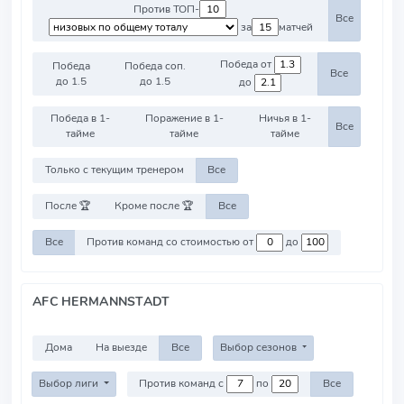
Против ТОП-
Все
за
матчей
Победа от
Победа
Победа соп.
Все
до 1.5
до 1.5
до
Победа в 1-
Поражение в 1-
Ничья в 1-
Все
тайме
тайме
тайме
Только с текущим тренером
Все
После 🏆
Кроме после 🏆
Все
Все
Против команд со стоимостью от
до
AFC HERMANNSTADT
Дома
На выезде
Все
Выбор сезонов
Выбор лиги
Против команд с
по
Все