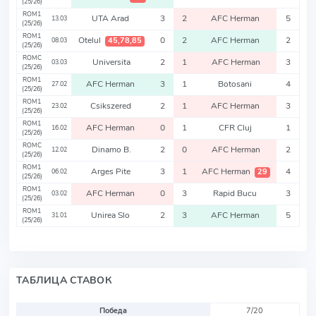
(25/26)
ROM1
UTA Arad
3
2
AFC Herman
5
13.03
(25/26)
ROM1
Otelul
0
2
AFC Herman
2
45,78,85
08.03
(25/26)
ROMC
Universita
2
1
AFC Herman
3
03.03
(25/26)
ROM1
AFC Herman
3
1
Botosani
4
27.02
(25/26)
ROM1
Csikszered
2
1
AFC Herman
3
23.02
(25/26)
ROM1
AFC Herman
0
1
CFR Cluj
1
16.02
(25/26)
ROMC
Dinamo B.
2
0
AFC Herman
2
12.02
(25/26)
ROM1
Arges Pite
3
1
AFC Herman
4
29
06.02
(25/26)
ROM1
AFC Herman
0
3
Rapid Bucu
3
03.02
(25/26)
ROM1
Unirea Slo
2
3
AFC Herman
5
31.01
(25/26)
ТАБЛИЦА СТАВОК
Победа
7/20