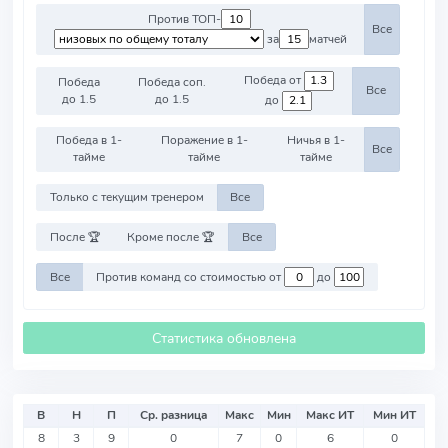
Против ТОП-
Все
за
матчей
Победа от
Победа
Победа соп.
Все
до 1.5
до 1.5
до
Победа в 1-
Поражение в 1-
Ничья в 1-
Все
тайме
тайме
тайме
Только с текущим тренером
Все
После 🏆
Кроме после 🏆
Все
Все
Против команд со стоимостью от
до
Статистика обновлена
В
Н
П
Ср. разница
Макс
Мин
Макс ИТ
Мин ИТ
8
3
9
0
7
0
6
0