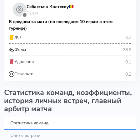
Себастьян Колтеску
Судья
⬤
В среднем за матч (по последним 10 играм в этом
турнире)
4.7
ЖК
28.6
Фолы
0.1
Удаления
0.2
Пенальти
Статистика команд, коэффициенты,
история личных встреч, главный
арбитр матча
Статистика команд
Очные встречи