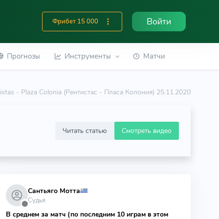
Войти
Фрибет 15 000
Прогнозы
Инструменты
Матчи
istas - Plaza Colonia (Рентистас - Пласа Колония) 25.11.2020
Читать статью
Смотреть видео
Сантьяго Мотта
Судья
⬤
В среднем за матч (по последним 10 играм в этом