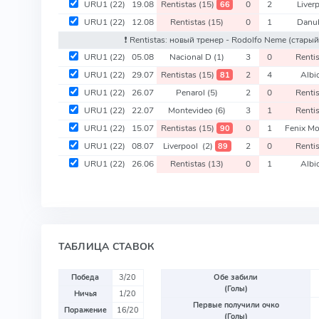
URU1
(22)
19.08
Rentistas
(15)
0
2
Liver
66
URU1
(22)
12.08
Rentistas
(15)
0
1
Danu
❗️ Rentistas: новый тренер - Rodolfo Neme
(старый
URU1
(22)
05.08
Nacional D
(1)
3
0
Renti
URU1
(22)
29.07
Rentistas
(15)
2
4
Albi
81
URU1
(22)
26.07
Penarol
(5)
2
0
Renti
URU1
(22)
22.07
Montevideo
(6)
3
1
Renti
URU1
(22)
15.07
Rentistas
(15)
0
1
Fenix M
90
URU1
(22)
08.07
Liverpool
(2)
2
0
Renti
89
URU1
(22)
26.06
Rentistas
(13)
0
1
Albi
ТАБЛИЦА СТАВОК
Победа
3/20
Обе забили
(Голы)
Ничья
1/20
Первые получили очко
Поражение
16/20
(Голы)