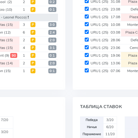
URU1
(25)
31.08
Plaza
pool
(2)
2
Р
0:2
URU1
(25)
23.08
Def
bio
(10)
1
Р
0:1
URU1
(25)
17.08
Plaz
 - Leonel Rocco)
❗️
stas
(15)
3
URU1
(25)
10.08
Monte
Р
3:0
on
(12)
6
URU1
(25)
03.08
Plaza 
Р
2:4
stas
(15)
2
URU1
(25)
28.06
Def
Р
2:0
stas
(15)
4
URU1
(25)
23.06
Cerr
Р
3:1
ont
(9)
1
URU1
(25)
19.06
Plaza
90
Р
0:1
stas
(14)
2
URU1
(25)
13.06
Plaza
Р
2:0
on
(15)
1
URU1
(25)
07.06
Monte
Р
0:1
ТАБЛИЦА СТАВОК
7/20
Победа
3/20
Ничья
6/20
3/20
Поражение
11/20