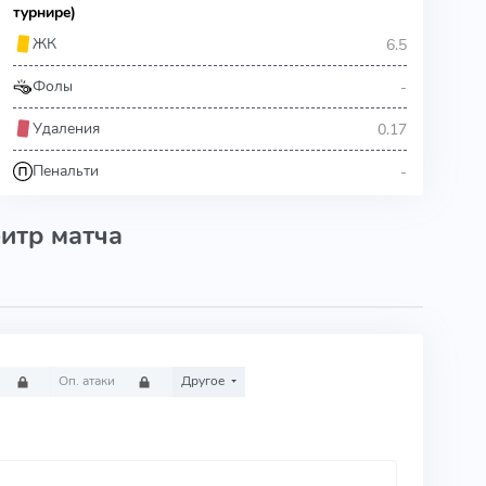
турнире)
6.5
ЖК
-
Фолы
0.17
Удаления
-
Пенальти
итр матча
Оп. атаки
Другое