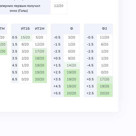
оперник первым получил
12/20
очко (Голы)
ТМ
ИТ2Б
ИТ2М
Ф
Ф2
/20
0.5
15/20
5/20
-0.5
3/20
-0.5
11/20
/20
1.5
8/20
12/20
-1.5
1/20
-1.5
6/20
/20
2.5
3/20
17/20
-2.5
0/20
-2.5
1/20
3.5
2/20
18/20
+0.5
9/20
-3.5
1/20
4.5
1/20
19/20
+1.5
14/20
-4.5
1/20
5.5
1/20
19/20
+2.5
19/20
-5.5
0/20
6.5
0/20
20/20
+3.5
19/20
+0.5
17/20
+4.5
19/20
+1.5
19/20
+5.5
20/20
+2.5
20/20