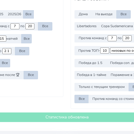
25
2025/26
Все
Дома
На выезде
Все
Libertadores
Copa Sudamericana
Против команд с
по
Все
Против команд с
по
матчей
Все
Против ТОП-
о
Все
Победа до 1.5
Победа соп. д
Все
ме после 🏆
Все
Победа в 1-тайме
Поражение в 
Только с текущим тренером
Все
Статистика обновлена