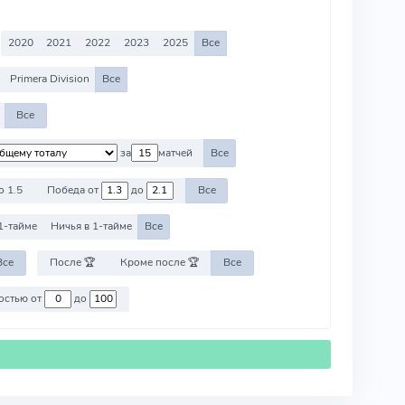
2020
2021
2022
2023
2025
Все
Primera Division
Все
Все
за
матчей
Все
о 1.5
Победа от
до
Все
1-тайме
Ничья в 1-тайме
Все
Все
После 🏆
Кроме после 🏆
Все
Против команд со стоимостью от
до