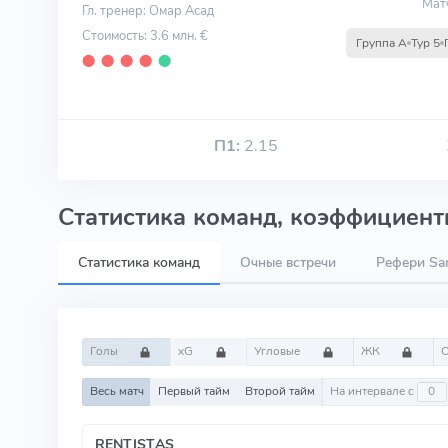
Мат
Гл. тренер: Омар Асад
Стоимость: 3.6 млн. €
Группа A
Тур 5
⬤
⬤
⬤
⬤
⬤
П1:
2.15
Статистика команд, коэффициенты
Статистика команд
Очные встречи
Рефери San
Голы
xG
Угловые
ЖК
Весь матч
Первый тайм
Второй тайм
На интервале с
RENTISTAS