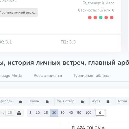
ч окончен
Гл. тренер: Х. Аясо
Стоимость: 4.6 млн. €
Промежуточный раунд
⬤
⬤
⬤
⬤
⬤
Х:
3.1
П2:
3.3
, история личных встреч, главный арб
tiago Motta
Коэффициенты
Турнирная таблица
Офсайды
Фолы
Уд. в створ
Ауты
Атаки
по
5
10
15
20
30
40
50
100
PLAZA COLONIA