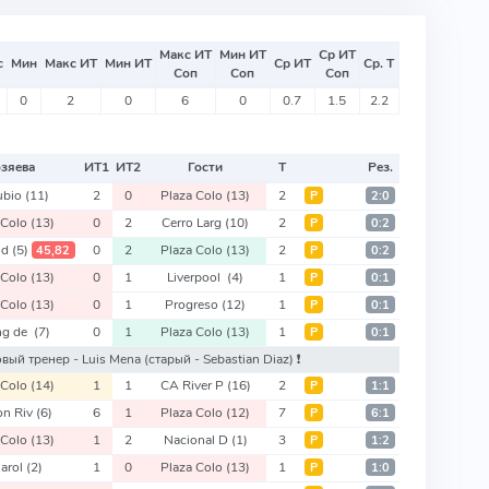
Макс ИТ
Мин ИТ
Ср ИТ
с
Мин
Макс ИТ
Мин ИТ
Ср ИТ
Ср. Т
Соп
Соп
Соп
0
2
0
6
0
0.7
1.5
2.2
зяева
ИТ
1
ИТ
2
Гости
Т
Рез.
ubio
(11)
2
0
Plaza Colo
(13)
2
Р
2:0
 Colo
(13)
0
2
Cerro Larg
(10)
2
Р
0:2
 d
(5)
0
2
Plaza Colo
(13)
2
45,82
Р
0:2
 Colo
(13)
0
1
Liverpool
(4)
1
Р
0:1
 Colo
(13)
0
1
Progreso
(12)
1
Р
0:1
ng de
(7)
0
1
Plaza Colo
(13)
1
Р
0:1
 новый тренер - Luis Mena
(старый - Sebastian Diaz)
❗️
 Colo
(14)
1
1
CA River P
(16)
2
Р
1:1
on Riv
(6)
6
1
Plaza Colo
(12)
7
Р
6:1
 Colo
(13)
1
2
Nacional D
(1)
3
Р
1:2
arol
(2)
1
0
Plaza Colo
(13)
1
Р
1:0