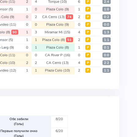
 Colo
(11)
2
4
Torque
(10)
6
Р
2:4
ensor
(5)
1
0
Plaza Colo
(9)
1
Р
1:0
a Colo
(9)
0
2
CA Cerro
(13)
2
74
Р
0:2
video
(11)
0
0
Plaza Colo
(9)
0
Р
0:0
Colo
(8)
1
3
Miramar Mi
(15)
4
90
Р
1:3
ensor
(5)
1
1
Plaza Colo
(8)
2
51
Р
1:1
o Larg
(9)
0
1
Plaza Colo
(8)
1
Р
0:1
 Colo
(11)
0
0
CA River P
(16)
0
Р
0:0
 Colo
(10)
2
2
CA Cerro
(13)
4
Р
2:2
video
(12)
1
1
Plaza Colo
(10)
2
Р
1:1
Обе забили
8/20
(Голы)
Первые получили очко
6/20
(Голы)