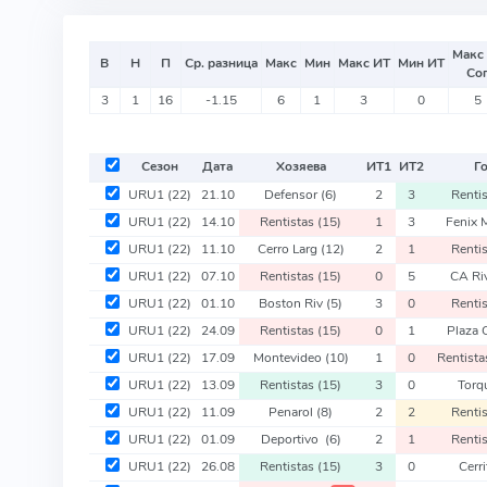
Макс
В
Н
П
Ср. разница
Макс
Мин
Макс ИТ
Мин ИТ
Со
3
1
16
-1.15
6
1
3
0
5
Сезон
Дата
Хозяева
ИТ
1
ИТ
2
Г
URU1
(22)
21.10
Defensor
(6)
2
3
Renti
URU1
(22)
14.10
Rentistas
(15)
1
3
Fenix 
URU1
(22)
11.10
Cerro Larg
(12)
2
1
Renti
URU1
(22)
07.10
Rentistas
(15)
0
5
CA Ri
URU1
(22)
01.10
Boston Riv
(5)
3
0
Renti
URU1
(22)
24.09
Rentistas
(15)
0
1
Plaza 
URU1
(22)
17.09
Montevideo
(10)
1
0
Rentist
URU1
(22)
13.09
Rentistas
(15)
3
0
Torq
URU1
(22)
11.09
Penarol
(8)
2
2
Renti
URU1
(22)
01.09
Deportivo
(6)
2
1
Renti
URU1
(22)
26.08
Rentistas
(15)
3
0
Cerr