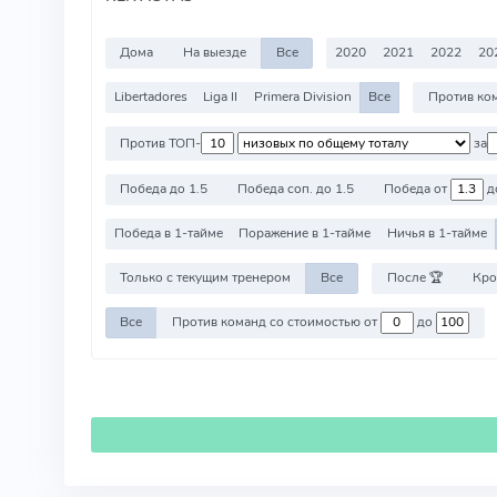
Дома
На выезде
Все
2020
2021
2022
20
Libertadores
Liga II
Primera Division
Все
Против ТОП-
за
Победа до 1.5
Победа соп. до 1.5
Победа от
д
Победа в 1-тайме
Поражение в 1-тайме
Ничья в 1-тайме
Только с текущим тренером
Все
После 🏆
Кро
Все
Против команд со стоимостью от
до