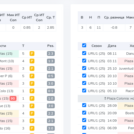
 ИТ
Мин ИТ
Ср ИТ
Ср ИТ
Ср. Т
В
Н
П
Ср. разница
Мак
п
Соп
Соп
0
0.85
2
2.85
3
6
11
-0.8
7
ости
Т
Рез.
Сезон
Дата
Хо
stas
(15)
5
URU1
(25)
08.11
Dan
Р
2:3
Mont
(10)
4
URU1
(25)
03.11
Plaza
Р
1:3
stas
(15)
3
URU1
(25)
25.10
Juventud
Р
2:1
ver P
(6)
5
URU1
(25)
20.10
Plaza
Р
0:5
stas
(15)
3
URU1
(25)
10.10
Plaza
Р
3:0
Colo
(13)
1
URU1
(25)
05.10
Raci
Р
0:1
as
(15)
1
❗️ Plaza Colonia:
90
Р
1:0
URU1
(25)
28.09
Plaza
ue
(13)
3
Р
3:0
URU1
(25)
20.09
Bost
stas
(15)
4
Р
2:2
URU1
(25)
14.09
Plaza
stas
(15)
3
Р
2:1
URU1
(25)
06.09
Pen
ito
(16)
3
Р
3:0