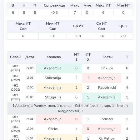
В
Н
П
Ср. разница
Макс
Мин
Макс ИТ
Мин ИТ
6
6
8
-0.3
7
0
6
0
Макс ИТ
Мин ИТ
Ср ИТ
Ср ИТ
Ср. Т
Соп
Соп
Соп
6
0
1.3
1.6
2.9
ИТ
ИТ
Сезон
Дата
Хозяева
Гости
Т
1
2
MK1
Akademija
6
0
Shkupi
6
24.05
(25/26)
MK1
Shkendija
2
1
Akademija
3
15.05
(25/26)
MK1
Akademija
2
2
Rabotnicki
4
10.05
(25/26)
MK1
Struga Tri
0
1
Akademija
1
03.05
(25/26)
❗️ Akademija Pandev: новый тренер - Sefki Arifovski
(старый - Martin
Alagjozovski)
❗️
MK1
Akademija
0
1
Pelister
1
26.04
(25/26)
MK1
Sileks
4
0
Akademija
4
17.04
(25/26)
MK1
Akademija
1
1
G. Petrov
2
14.04