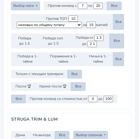
Выбор лиги
Против команд с
по
Все
Против ТОП-
Все
за
матчей
Победа от
Победа
Победа соп.
Все
до 1.5
до 1.5
до
Победа в 1-
Поражение в 1-
Ничья в 1-
Все
тайме
тайме
тайме
Только с текущим тренером
Все
После 🏆
Кроме после 🏆
Все
Все
Против команд со стоимостью от
до
STRUGA TRIM & LUM
Дома
На выезде
Все
Выбор сезонов