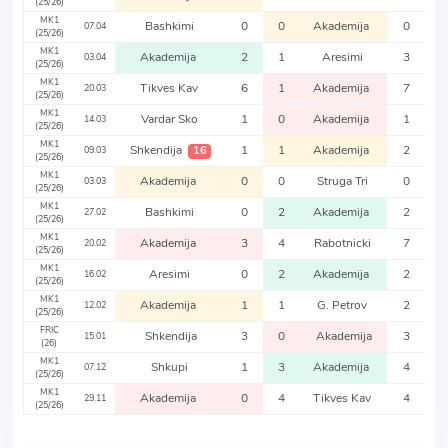
(25/26)
MK1
Bashkimi
0
0
Akademija
0
07.04
(25/26)
MK1
Akademija
2
1
Aresimi
3
03.04
(25/26)
MK1
Tikves Kav
6
1
Akademija
7
20.03
(25/26)
MK1
Vardar Sko
1
0
Akademija
1
14.03
(25/26)
MK1
Shkendija
1
1
Akademija
2
16
09.03
(25/26)
MK1
Akademija
0
0
Struga Tri
0
03.03
(25/26)
MK1
Bashkimi
0
2
Akademija
2
27.02
(25/26)
MK1
Akademija
3
4
Rabotnicki
7
20.02
(25/26)
MK1
Aresimi
0
2
Akademija
2
16.02
(25/26)
MK1
Akademija
1
1
G. Petrov
2
12.02
(25/26)
FRIC
Shkendija
3
0
Akademija
3
15.01
(26)
MK1
Shkupi
1
3
Akademija
4
07.12
(25/26)
MK1
Akademija
0
4
Tikves Kav
4
29.11
(25/26)