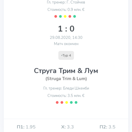
Гл. тренер: Г. Стойчев
Стоимость: 0.9 млн. €
⬤
⬤
⬤
⬤
⬤
1 : 0
29.08.2020, 14:30
Матч окончен
Тур 4
Струга Трим & Лум
(Struga Trim & Lum)
Гл. тренер: Бледи Шкемби
Стоимость: 3.5 млн. €
⬤
⬤
⬤
⬤
⬤
П1:
1.95
Х:
3.3
П2:
3.5