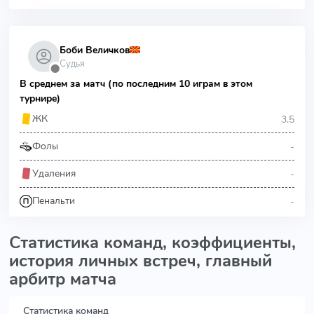
Боби Величков
Судья
⬤
В среднем за матч (по последним 10 играм в этом
турнире)
3.5
ЖК
-
Фолы
-
Удаления
-
Пенальти
Статистика команд, коэффициенты,
история личных встреч, главный
арбитр матча
Статистика команд