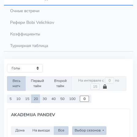
Очные встречи
Рефери Bobi Velichkov
Коэффициенты
Турнирная таблица
На интервале с
по
Весь
Первый
Второй
матч
тайм
тайм
5
10
15
20
30
40
50
100
AKADEMIJA PANDEV
Дома
На выезде
Все
Выбор сезонов