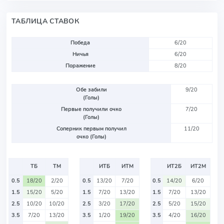
ТАБЛИЦА СТАВОК
Победа
6/20
Ничья
6/20
Поражение
8/20
Обе забили
9/20
(Голы)
Первые получили очко
7/20
(Голы)
Соперник первым получил
11/20
очко (Голы)
ТБ
ТМ
ИТБ
ИТМ
ИТ2Б
ИТ2М
0.5
18/20
2/20
0.5
13/20
7/20
0.5
14/20
6/20
1.5
15/20
5/20
1.5
7/20
13/20
1.5
7/20
13/20
2.5
10/20
10/20
2.5
3/20
17/20
2.5
5/20
15/20
3.5
7/20
13/20
3.5
1/20
19/20
3.5
4/20
16/20