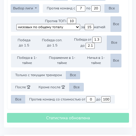
Выбор лиги
Против команд с
по
Все
Против ТОП-
Все
за
матчей
Победа от
Победа
Победа соп.
Все
до 1.5
до 1.5
до
Победа в 1-
Поражение в 1-
Ничья в 1-
Все
тайме
тайме
тайме
Только с текущим тренером
Все
После 🏆
Кроме после 🏆
Все
Все
Против команд со стоимостью от
до
Статистика обновлена