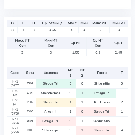
В
Н
П
Ср. разница
Макс
Мин
Макс ИТ
Мин ИТ
8
4
8
0.65
5
0
5
0
Макс ИТ
Мин ИТ
Ср ИТ
Ср ИТ
Ср. Т
Соп
Соп
Соп
3
0
1.55
0.9
2.45
ИТ
ИТ
Сезон
Дата
Хозяева
Гости
Т
1
2
MK1
Struga Tri
3
0
Shkendija
3
25.07
(26/27)
FRIC
Skenderbeu
0
1
Struga Tri
1
17.07
(26)
FRIC
Struga Tri
1
1
KF Tirana
2
01.07
(26)
MK1
Aresimi
1
0
Struga Tri
1
23.05
(25/26)
MK1
Struga Tri
0
1
Vardar Sko
1
15.05
(25/26)
MK1
Shkendija
3
1
Struga Tri
4
09.05
(25/26)