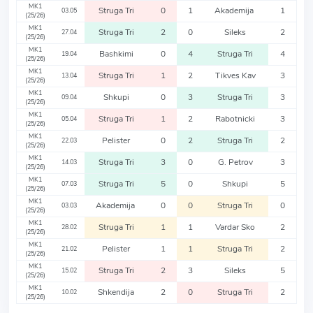
MK1
Struga Tri
0
1
Akademija
1
03.05
(25/26)
MK1
Struga Tri
2
0
Sileks
2
27.04
(25/26)
MK1
Bashkimi
0
4
Struga Tri
4
19.04
(25/26)
MK1
Struga Tri
1
2
Tikves Kav
3
13.04
(25/26)
MK1
Shkupi
0
3
Struga Tri
3
09.04
(25/26)
MK1
Struga Tri
1
2
Rabotnicki
3
05.04
(25/26)
MK1
Pelister
0
2
Struga Tri
2
22.03
(25/26)
MK1
Struga Tri
3
0
G. Petrov
3
14.03
(25/26)
MK1
Struga Tri
5
0
Shkupi
5
07.03
(25/26)
MK1
Akademija
0
0
Struga Tri
0
03.03
(25/26)
MK1
Struga Tri
1
1
Vardar Sko
2
28.02
(25/26)
MK1
Pelister
1
1
Struga Tri
2
21.02
(25/26)
MK1
Struga Tri
2
3
Sileks
5
15.02
(25/26)
MK1
Shkendija
2
0
Struga Tri
2
10.02
(25/26)