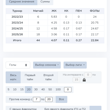
Средние значения
Суммы
Турнир
Матчей
ЖК
КК
ПЕН
ФОЛЫ
2022/23
6
5.83
0
0
24
2023/24
8
4.25
0.13
0.13
20.75
2024/25
12
4.58
0.17
0.67
24.67
2025/26
18
3.06
0.11
0.17
22.17
Итого
44
4.07
0.11
0.27
22.84
Выбор сезонов
Выбор лиги
На интервале с
по
Весь
Первый
Второй
матч
тайм
тайм
5
10
15
20
30
40
50
100
Против команд с
по
Все
С явным фаворитом
Без явного фаворита (П1 и П2