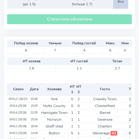
Все
(до 1.5)
больше 1.7)
Статистика обновлена
Побед хозяев
Ничьих
Побед гостей
Макс
Мин
9
7
4
6
0
ИТ хозяев
ИТ гостей
Тотал
1.6
1.1
2.7
ИТ
ИТ
Сезон
Дата
Хозяева
Гости
Т
1
2
York
0
2
Crawley Town
2
ENGLC (26/27)
03.08
Notts County
0
0
Chesterfield
0
ENG4 (25/26)
15.05
Harrogate Town
1
2
Barnet
3
ENG4 (25/26)
02.05
Norwich
1
1
Swansea
2
ENG2 (25/26)
25.04
Sheff Wed
1
1
Charlton
2
ENG2 (25/26)
18.04
Bolton
5
1
Stevenage
6
42
ENG3 (25/26)
14.04