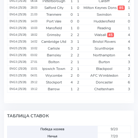
Peterborough
1
1
Cardiff
2
ENG3 (25/26)
06.04
Salford City
1
0
Milton Keynes Dons
1
85
ENG4 (25/26)
28.03
Tranmere
0
1
Swindon
1
ENG4 (25/26)
21.03
Port Vale
0
0
Huddersfield
0
ENG3 (25/26)
14.03
Mansfield
1
0
Reading
1
ENG3 (25/26)
10.03
Grimsby
2
2
Walsall
4
45
ENG4 (25/26)
18.02
Cambridge Utd
3
1
Bristol Rovers
4
ENG4 (25/26)
14.02
Carlisle
3
2
Scunthorpe
5
ENG5 (25/26)
10.02
Barnsley
2
2
Northampton
4
ENG3 (25/26)
03.02
Bolton
2
1
Burton
3
ENG3 (25/26)
27.01
Ipswich Town
2
1
Blackpool
3
ENGC (25/26)
10.01
Wycombe
2
0
AFC Wimbledon
2
ENG3 (25/26)
04.01
Stockport
4
2
Doncaster
6
ENG3 (25/26)
29.12
Barrow
1
2
Cheltenham
3
ENG4 (25/26)
19.12
ТАБЛИЦА СТАВОК
Победа хозяев
9/20
Ничья
7/20