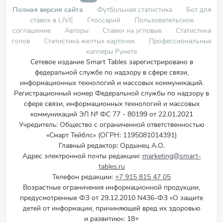
Полная версия сайта
Футбольная статистика
Бот для
ставок в LIVE
Глоссарий
Пользовательское
соглашение
Авторы
Ставки на угловые
Статистика
голов
Статистика желтых карточек
Профессиональные
капперы Рунета
Сетевое издание Smart Tables зарегистрировано в
федеральной службе по надзору в сфере связи,
информационных технологий и массовых коммуникаций.
Регистрационный номер Федеральной службы по надзору в
сфере связи, информационных технологий и массовых
коммуникаций ЭЛ № ФС 77 - 80199 от 22.01.2021
Учредитель
:
Общество с ограниченной ответственностью
«Смарт Тейблс» (ОГРН: 1195081014391)
Главный редактор: Ордынец А.О.
Адрес электронной почты редакции:
marketing@smart-
tables.ru
Телефон редакции:
+7 915 815 47 05
Возрастные ограничения информационной продукции,
предусмотренные ФЗ от 29.12.2010 N436-ФЗ «О защите
детей от информации, причиняющей вред их здоровью
и развитию»: 18+