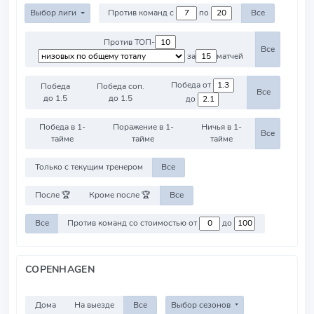
Выбор лиги
Против команд с
по
Все
Против ТОП-
Все
за
матчей
Победа от
Победа
Победа соп.
Все
до 1.5
до 1.5
до
Победа в 1-
Поражение в 1-
Ничья в 1-
Все
тайме
тайме
тайме
Только с текущим тренером
Все
После 🏆
Кроме после 🏆
Все
Все
Против команд со стоимостью от
до
COPENHAGEN
Дома
На выезде
Все
Выбор сезонов