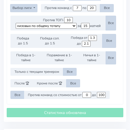
Выбор лиги
Против команд с
по
Все
Против ТОП-
Все
за
матчей
Победа от
Победа
Победа соп.
Все
до 1.5
до 1.5
до
Победа в 1-
Поражение в 1-
Ничья в 1-
Все
тайме
тайме
тайме
Только с текущим тренером
Все
После 🏆
Кроме после 🏆
Все
Все
Против команд со стоимостью от
до
Статистика обновлена