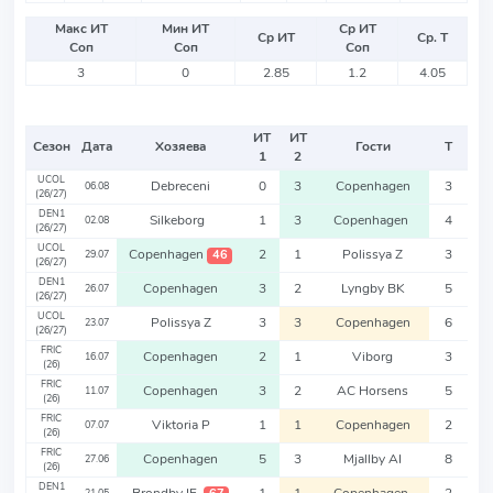
Макс ИТ
Мин ИТ
Ср ИТ
Ср ИТ
Ср. Т
Соп
Соп
Соп
3
0
2.85
1.2
4.05
ИТ
ИТ
Сезон
Дата
Хозяева
Гости
Т
1
2
UCOL
Debreceni
0
3
Copenhagen
3
06.08
(26/27)
DEN1
Silkeborg
1
3
Copenhagen
4
02.08
(26/27)
UCOL
Copenhagen
2
1
Polissya Z
3
46
29.07
(26/27)
DEN1
Copenhagen
3
2
Lyngby BK
5
26.07
(26/27)
UCOL
Polissya Z
3
3
Copenhagen
6
23.07
(26/27)
FRIC
Copenhagen
2
1
Viborg
3
16.07
(26)
FRIC
Copenhagen
3
2
AC Horsens
5
11.07
(26)
FRIC
Viktoria P
1
1
Copenhagen
2
07.07
(26)
FRIC
Copenhagen
5
3
Mjallby AI
8
27.06
(26)
DEN1