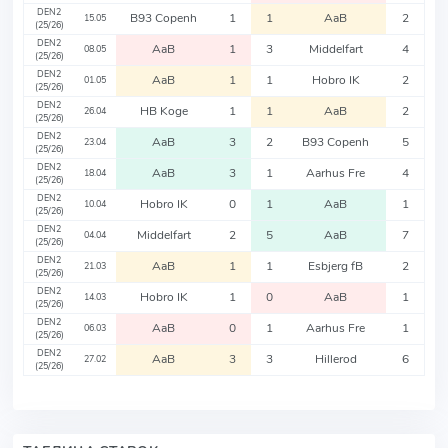
DEN2
B93 Copenh
1
1
AaB
2
15.05
(25/26)
DEN2
AaB
1
3
Middelfart
4
08.05
(25/26)
DEN2
AaB
1
1
Hobro IK
2
01.05
(25/26)
DEN2
HB Koge
1
1
AaB
2
26.04
(25/26)
DEN2
AaB
3
2
B93 Copenh
5
23.04
(25/26)
DEN2
AaB
3
1
Aarhus Fre
4
18.04
(25/26)
DEN2
Hobro IK
0
1
AaB
1
10.04
(25/26)
DEN2
Middelfart
2
5
AaB
7
04.04
(25/26)
DEN2
AaB
1
1
Esbjerg fB
2
21.03
(25/26)
DEN2
Hobro IK
1
0
AaB
1
14.03
(25/26)
DEN2
AaB
0
1
Aarhus Fre
1
06.03
(25/26)
DEN2
AaB
3
3
Hillerod
6
27.02
(25/26)