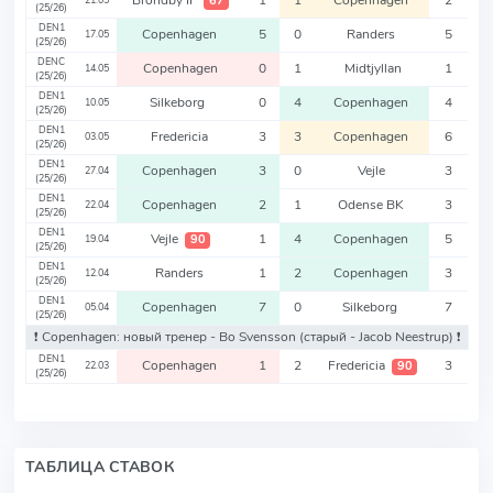
Brondby IF
1
1
Copenhagen
2
67
21.05
(25/26)
DEN1
Copenhagen
5
0
Randers
5
17.05
(25/26)
DENC
Copenhagen
0
1
Midtjyllan
1
14.05
(25/26)
DEN1
Silkeborg
0
4
Copenhagen
4
10.05
(25/26)
DEN1
Fredericia
3
3
Copenhagen
6
03.05
(25/26)
DEN1
Copenhagen
3
0
Vejle
3
27.04
(25/26)
DEN1
Copenhagen
2
1
Odense BK
3
22.04
(25/26)
DEN1
Vejle
1
4
Copenhagen
5
90
19.04
(25/26)
DEN1
Randers
1
2
Copenhagen
3
12.04
(25/26)
DEN1
Copenhagen
7
0
Silkeborg
7
05.04
(25/26)
❗️ Copenhagen: новый тренер - Bo Svensson
(старый - Jacob Neestrup)
❗️
DEN1
Copenhagen
1
2
Fredericia
3
90
22.03
(25/26)
ТАБЛИЦА СТАВОК