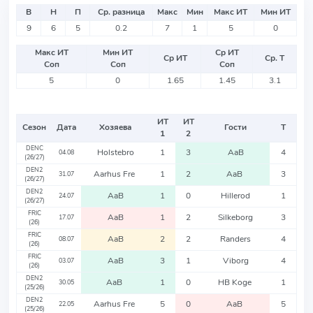
В
Н
П
Ср. разница
Макс
Мин
Макс ИТ
Мин ИТ
9
6
5
0.2
7
1
5
0
Макс ИТ
Мин ИТ
Ср ИТ
Ср ИТ
Ср. Т
Соп
Соп
Соп
5
0
1.65
1.45
3.1
ИТ
ИТ
Сезон
Дата
Хозяева
Гости
Т
1
2
DENC
Holstebro
1
3
AaB
4
04.08
(26/27)
DEN2
Aarhus Fre
1
2
AaB
3
31.07
(26/27)
DEN2
AaB
1
0
Hillerod
1
24.07
(26/27)
FRIC
AaB
1
2
Silkeborg
3
17.07
(26)
FRIC
AaB
2
2
Randers
4
08.07
(26)
FRIC
AaB
3
1
Viborg
4
03.07
(26)
DEN2
AaB
1
0
HB Koge
1
30.05
(25/26)
DEN2
Aarhus Fre
5
0
AaB
5
22.05
(25/26)