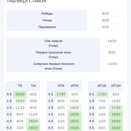
ТАБЛИЦА СТАВОК
Победа
9/20
Ничья
6/20
Поражение
5/20
Обе забили
14/20
(Голы)
Первые получили очко
8/20
(Голы)
Соперник первым получил
12/20
очко (Голы)
ТБ
ТМ
ИТБ
ИТМ
ИТ2Б
ИТ2М
0.5
20/20
0/20
0.5
17/20
3/20
0.5
17/20
3/20
1.5
15/20
5/20
1.5
8/20
12/20
1.5
7/20
13/20
2.5
11/20
9/20
2.5
6/20
14/20
2.5
3/20
17/20
3.5
9/20
11/20
3.5
1/20
19/20
3.5
1/20
19/20
4.5
4/20
16/20
4.5
1/20
19/20
4.5
1/20
19/20
5.5
2/20
18/20
5.5
0/20
20/20
5.5
0/20
20/20