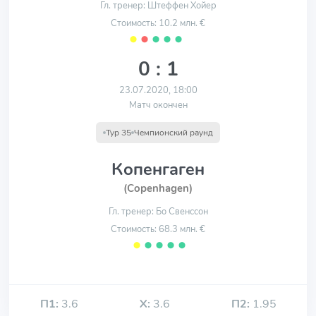
Гл. тренер: Штеффен Хойер
Стоимость: 10.2 млн. €
⬤
⬤
⬤
⬤
⬤
0 : 1
23.07.2020, 18:00
Матч окончен
Тур 35
Чемпионский раунд
Копенгаген
(Copenhagen)
Гл. тренер: Бо Свенссон
Стоимость: 68.3 млн. €
⬤
⬤
⬤
⬤
⬤
П1:
3.6
Х:
3.6
П2:
1.95