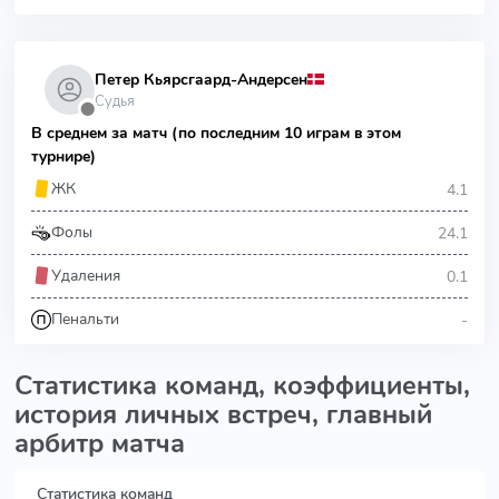
Петер Кьярсгаард-Андерсен
Судья
⬤
В среднем за матч (по последним 10 играм в этом
турнире)
4.1
ЖК
24.1
Фолы
0.1
Удаления
-
Пенальти
Статистика команд, коэффициенты,
история личных встреч, главный
арбитр матча
Статистика команд