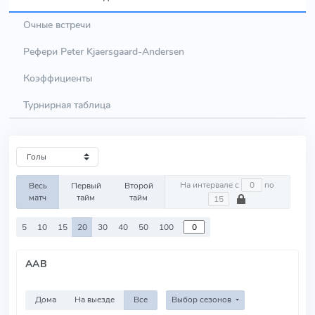
Очные встречи
Рефери Peter Kjaersgaard-Andersen
Коэффициенты
Турнирная таблица
На интервале с
по
Весь
Первый
Второй
матч
тайм
тайм
5
10
15
20
30
40
50
100
AAB
Дома
На выезде
Все
Выбор сезонов