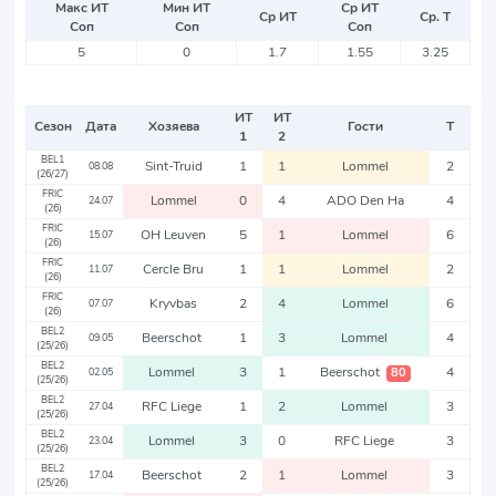
Макс ИТ
Мин ИТ
Ср ИТ
Ср ИТ
Ср. Т
Соп
Соп
Соп
5
0
1.7
1.55
3.25
ИТ
ИТ
Сезон
Дата
Хозяева
Гости
Т
1
2
BEL1
Sint-Truid
1
1
Lommel
2
08.08
(26/27)
FRIC
Lommel
0
4
ADO Den Ha
4
24.07
(26)
FRIC
OH Leuven
5
1
Lommel
6
15.07
(26)
FRIC
Cercle Bru
1
1
Lommel
2
11.07
(26)
FRIC
Kryvbas
2
4
Lommel
6
07.07
(26)
BEL2
Beerschot
1
3
Lommel
4
09.05
(25/26)
BEL2
Lommel
3
1
Beerschot
4
80
02.05
(25/26)
BEL2
RFC Liege
1
2
Lommel
3
27.04
(25/26)
BEL2
Lommel
3
0
RFC Liege
3
23.04
(25/26)
BEL2
Beerschot
2
1
Lommel
3
17.04
(25/26)