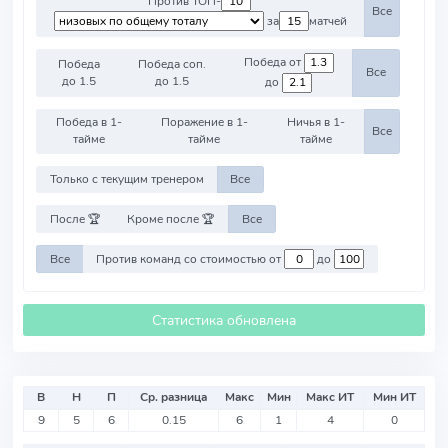
Против ТОП-
Все
за
матчей
Победа от
Победа
Победа соп.
Все
до 1.5
до 1.5
до
Победа в 1-
Поражение в 1-
Ничья в 1-
Все
тайме
тайме
тайме
Только с текущим тренером
Все
После 🏆
Кроме после 🏆
Все
Все
Против команд со стоимостью от
до
Статистика обновлена
В
Н
П
Ср. разница
Макс
Мин
Макс ИТ
Мин ИТ
9
5
6
0.15
6
1
4
0