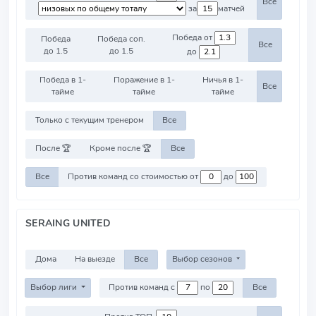
Все
за
матчей
Победа от
Победа
Победа соп.
Все
до 1.5
до 1.5
до
Победа в 1-
Поражение в 1-
Ничья в 1-
Все
тайме
тайме
тайме
Только с текущим тренером
Все
После 🏆
Кроме после 🏆
Все
Все
Против команд со стоимостью от
до
SERAING UNITED
Дома
На выезде
Все
Выбор сезонов
Выбор лиги
Против команд с
по
Все