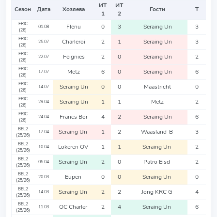
ИТ
ИТ
Сезон
Дата
Хозяева
Гости
Т
1
2
FRIC
Flenu
0
3
Seraing Un
3
01.08
(26)
FRIC
Charleroi
2
1
Seraing Un
3
25.07
(26)
FRIC
Feignies
2
0
Seraing Un
2
22.07
(26)
FRIC
Metz
6
0
Seraing Un
6
17.07
(26)
FRIC
Seraing Un
0
0
Maastricht
0
14.07
(26)
FRIC
Seraing Un
1
1
Metz
2
29.04
(26)
FRIC
Francs Bor
4
2
Seraing Un
6
24.04
(26)
BEL2
Seraing Un
1
2
Waasland-B
3
17.04
(25/26)
BEL2
Lokeren OV
1
1
Seraing Un
2
10.04
(25/26)
BEL2
Seraing Un
2
0
Patro Eisd
2
05.04
(25/26)
BEL2
Eupen
0
0
Seraing Un
0
20.03
(25/26)
BEL2
Seraing Un
2
2
Jong KRC G
4
14.03
(25/26)
BEL2
OC Charler
2
4
Seraing Un
6
11.03
(25/26)