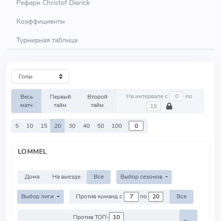
Рефери Christof Dierick
Коэффициенты
Турнирная таблица
На интервале с
по
Весь
Первый
Второй
матч
тайм
тайм
5
10
15
20
30
40
50
100
LOMMEL
Дома
На выезде
Все
Выбор сезонов
Выбор лиги
Против команд с
по
Все
Против ТОП-