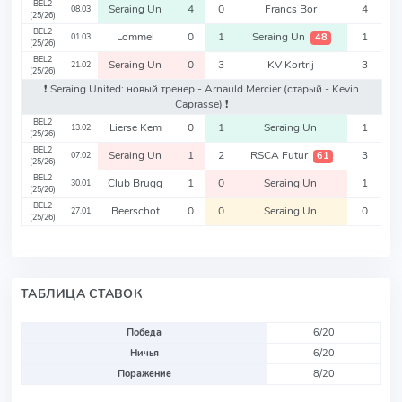
BEL2
Seraing Un
4
0
Francs Bor
4
08.03
(25/26)
BEL2
Lommel
0
1
Seraing Un
1
48
01.03
(25/26)
BEL2
Seraing Un
0
3
KV Kortrij
3
21.02
(25/26)
❗️ Seraing United: новый тренер - Arnauld Mercier
(старый - Kevin
Caprasse)
❗️
BEL2
Lierse Kem
0
1
Seraing Un
1
13.02
(25/26)
BEL2
Seraing Un
1
2
RSCA Futur
3
61
07.02
(25/26)
BEL2
Club Brugg
1
0
Seraing Un
1
30.01
(25/26)
BEL2
Beerschot
0
0
Seraing Un
0
27.01
(25/26)
ТАБЛИЦА СТАВОК
Победа
6/20
Ничья
6/20
Поражение
8/20