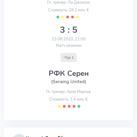
Гл. тренер: Ли Джонсон
Стоимость: 28.2 млн. €
⬤
⬤
⬤
⬤
⬤
3 : 5
23.08.2020, 21:00
Матч окончен
Тур 1
РФК Серен
(Seraing United)
Гл. тренер: Арно Мерсье
Стоимость: 3.4 млн. €
⬤
⬤
⬤
⬤
⬤