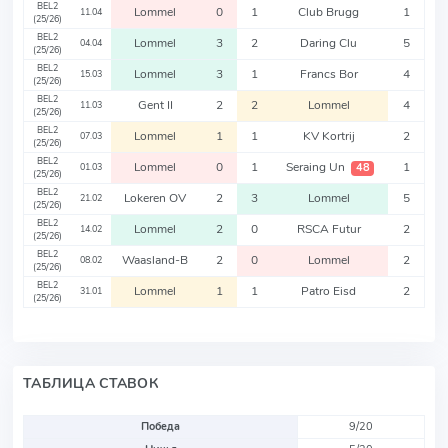
BEL2
Lommel
0
1
Club Brugg
1
11.04
(25/26)
BEL2
Lommel
3
2
Daring Clu
5
04.04
(25/26)
BEL2
Lommel
3
1
Francs Bor
4
15.03
(25/26)
BEL2
Gent II
2
2
Lommel
4
11.03
(25/26)
BEL2
Lommel
1
1
KV Kortrij
2
07.03
(25/26)
BEL2
Lommel
0
1
Seraing Un
1
48
01.03
(25/26)
BEL2
Lokeren OV
2
3
Lommel
5
21.02
(25/26)
BEL2
Lommel
2
0
RSCA Futur
2
14.02
(25/26)
BEL2
Waasland-B
2
0
Lommel
2
08.02
(25/26)
BEL2
Lommel
1
1
Patro Eisd
2
31.01
(25/26)
ТАБЛИЦА СТАВОК
Победа
9/20