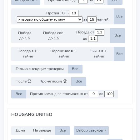
Выбор лиги
Против команд с
по
Все
Против ТОП-
Все
за
матчей
Победа от
Победа
Победа соп.
Все
до 1.5
до 1.5
до
Победа в 1-
Поражение в 1-
Ничья в 1-
Все
тайме
тайме
тайме
Только с текущим тренером
Все
После 🏆
Кроме после 🏆
Все
Все
Против команд со стоимостью от
до
HOUGANG UNITED
Дома
На выезде
Все
Выбор сезонов