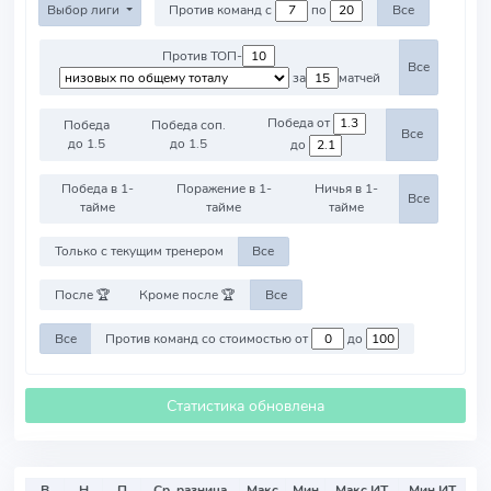
Выбор лиги
Против команд с
по
Все
Против ТОП-
Все
за
матчей
Победа от
Победа
Победа соп.
Все
до 1.5
до 1.5
до
Победа в 1-
Поражение в 1-
Ничья в 1-
Все
тайме
тайме
тайме
Только с текущим тренером
Все
После 🏆
Кроме после 🏆
Все
Все
Против команд со стоимостью от
до
Статистика обновлена
В
Н
П
Ср. разница
Макс
Мин
Макс ИТ
Мин ИТ