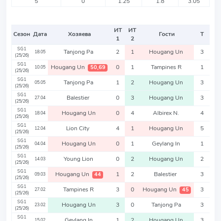
5
0
1.25
1.8
3.05
ИТ
ИТ
Сезон
Дата
Хозяева
Гости
Т
1
2
SG1
Tanjong Pa
2
1
Hougang Un
3
18.05
(25/26)
SG1
Hougang Un
0
1
Tampines R
1
50,69
10.05
(25/26)
SG1
Tanjong Pa
1
2
Hougang Un
3
05.05
(25/26)
SG1
Balestier
0
3
Hougang Un
3
27.04
(25/26)
SG1
Hougang Un
0
4
Albirex N.
4
18.04
(25/26)
SG1
Lion City
4
1
Hougang Un
5
12.04
(25/26)
SG1
Hougang Un
0
1
Geylang In
1
04.04
(25/26)
SG1
Young Lion
0
2
Hougang Un
2
14.03
(25/26)
SG1
Hougang Un
1
2
Balestier
3
44
09.03
(25/26)
SG1
Tampines R
3
0
Hougang Un
3
45
27.02
(25/26)
SG1
Hougang Un
3
0
Tanjong Pa
3
23.02
(25/26)
SG1
Geylang In
1
2
Hougang Un
3
15.02