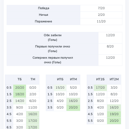
Победа
7/20
Ничья
2/20
Поражение
11/20
Обе забили
12/20
(Голы)
Первые получили очко
8/20
(Голы)
Соперник первым получил
12/20
очко (Голы)
ТБ
ТМ
ИТБ
ИТМ
ИТ2Б
ИТ2М
0.5
20/20
0/20
0.5
15/20
5/20
0.5
17/20
3/20
1.5
18/20
2/20
1.5
10/20
10/20
1.5
12/20
8/20
2.5
14/20
6/20
2.5
4/20
16/20
2.5
8/20
12/20
3.5
9/20
11/20
3.5
0/20
20/20
3.5
4/20
16/20
4.5
4/20
16/20
4.5
1/20
19/20
5.5
3/20
17/20
5.5
0/20
20/20
6.5
3/20
17/20