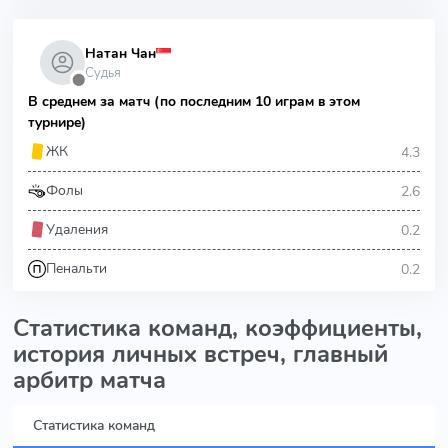
Натан Чан
Судья
⬤
В среднем за матч (по последним 10 играм в этом
турнире)
4.3
ЖК
2.6
Фолы
0.2
Удаления
0.2
Пенальти
Статистика команд, коэффициенты,
история личных встреч, главный
арбитр матча
Статистика команд