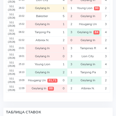
Lion City
4
0
Geylang In
4
07.03
(25/26)
SG1
Geylang In
1
1
Young Lion
2
90
26.02
(25/26)
SG1
Balestier
5
2
Geylang In
7
20.02
(25/26)
SG1
Geylang In
1
2
Hougang Un
3
15.02
(25/26)
SG1
Tanjong Pa
1
3
Geylang In
4
84
06.02
(25/26)
SG1
Albirex N.
2
0
Geylang In
2
02.02
(25/26)
SG1
Geylang In
1
3
Tampines R
4
23.01
(25/26)
SG1
Geylang In
0
3
Lion City
3
18.01
(25/26)
SG1
Young Lion
1
3
Geylang In
4
25.10
(25/26)
SG1
Geylang In
2
1
Tanjong Pa
3
18.10
(25/26)
SG1
Hougang Un
0
2
Geylang In
2
31,71
19.09
(25/26)
SG1
Geylang In
0
2
Albirex N.
2
88
12.09
(25/26)
ТАБЛИЦА СТАВОК