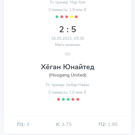
Гл. тренер: Нур Али
Стоимость: 1.9 млн. €
⬤
⬤
⬤
⬤
⬤
2 : 5
16.05.2021, 09:30
Матч окончен
Хёган Юнайтед
(Hougang United)
Гл. тренер: Акбар Навас
Стоимость: 1.0 млн. €
⬤
⬤
⬤
⬤
⬤
П1:
3
Х:
3.75
П2:
1.95