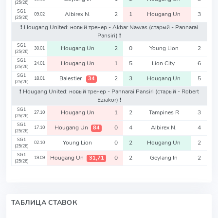
(25/26)
SG1
Albirex N.
2
1
Hougang Un
3
09.02
(25/26)
❗️ Hougang United: новый тренер - Akbar Nawas
(старый - Pannarai
Pansiri)
❗️
SG1
Hougang Un
2
0
Young Lion
2
30.01
(25/26)
SG1
Hougang Un
1
5
Lion City
6
24.01
(25/26)
SG1
Balestier
2
3
Hougang Un
5
34
18.01
(25/26)
❗️ Hougang United: новый тренер - Pannarai Pansiri
(старый - Robert
Eziakor)
❗️
SG1
Hougang Un
1
2
Tampines R
3
27.10
(25/26)
SG1
Hougang Un
0
4
Albirex N.
4
84
17.10
(25/26)
SG1
Young Lion
0
2
Hougang Un
2
02.10
(25/26)
SG1
Hougang Un
0
2
Geylang In
2
31,71
19.09
(25/26)
ТАБЛИЦА СТАВОК