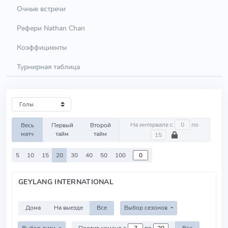
Очные встречи
Рефери Nathan Chan
Коэффициенты
Турнирная таблица
На интервале с
по
Весь
Первый
Второй
матч
тайм
тайм
5
10
15
20
30
40
50
100
GEYLANG INTERNATIONAL
Дома
На выезде
Все
Выбор сезонов