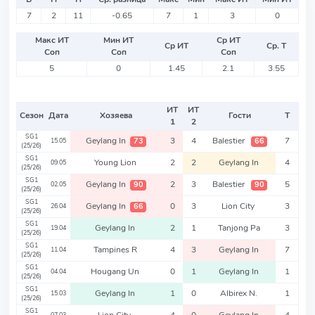
7
2
11
-0.65
7
1
3
0
Макс ИТ
Мин ИТ
Ср ИТ
Ср ИТ
Ср. Т
Соп
Соп
Соп
5
0
1.45
2.1
3.55
ИТ
ИТ
Сезон
Дата
Хозяева
Гости
Т
1
2
SG1
Geylang In
3
4
Balestier
7
73
66
15.05
(25/26)
SG1
Young Lion
2
2
Geylang In
4
09.05
(25/26)
SG1
Geylang In
2
3
Balestier
5
90
90
02.05
(25/26)
SG1
Geylang In
0
3
Lion City
3
66
26.04
(25/26)
SG1
Geylang In
2
1
Tanjong Pa
3
19.04
(25/26)
SG1
Tampines R
4
3
Geylang In
7
11.04
(25/26)
SG1
Hougang Un
0
1
Geylang In
1
04.04
(25/26)
SG1
Geylang In
1
0
Albirex N.
1
15.03
(25/26)
SG1