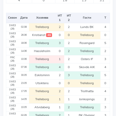
4
0
1.8
1.3
3.1
ИТ
ИТ
Сезон
Дата
Хозяева
Гости
Т
1
2
SWE3
Trelleborg
2
2
Lunds BK
4
02.08
(26)
SWE3
Kristianst
0
0
Trelleborg
0
46
26.06
(26)
SWE3
Trelleborg
3
2
Rosengard
5
18.06
(26)
SWE3
Hassleholm
0
2
Trelleborg
2
14.06
(26)
FRIC
Trelleborg
1
2
Osters IF
3
10.06
(26)
SWE3
Trelleborg
4
0
Skovde AIK
4
07.06
(26)
SWE3
Eskilsminn
2
3
Trelleborg
5
30.05
(26)
SWE3
Utsiktens
0
0
Trelleborg
0
23.05
(26)
SWE3
Trelleborg
2
2
Trollhatta
4
17.05
(26)
SWE3
Trelleborg
1
1
Jonkopings
2
14.05
(26)
SWE3
Atvidaberg
1
2
Trelleborg
3
10.05
(26)
SWE3
Trelleborg
2
1
BK Olympic
3
02.05