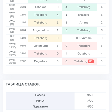
(26)
SWE3
Laholms
0
4
Trelleborg
4
25.04
(26)
SWE3
Trelleborg
4
1
Tvaakers I
5
18.04
(26)
SWE3
Trelleborg
1
1
Ariana
2
11.04
(26)
SWE3
Angelholms
1
5
Trelleborg
6
03.04
(26)
FRIC
Trelleborg
0
0
IFK Varnam
0
14.03
(26)
SWEC
Ostersund
3
0
Trelleborg
3
08.03
(25/26)
SWEC
Trelleborg
0
4
Goteborg
4
28.02
(25/26)
SWEC
Degerfors
3
0
Trelleborg
3
81
22.02
(25/26)
ТАБЛИЦА СТАВОК
Победа
9/20
Ничья
7/20
Поражение
4/20