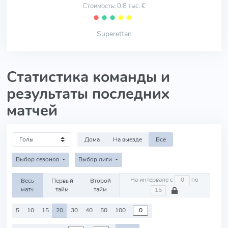
Стоимость: 0.8 тыс. €
⬤
⬤
⬤
⬤
⬤
Superettan
Статистика команды и
результаты последних
матчей
Дома
На выезде
Все
Выбор сезонов
Выбор лиги
На интервале с
по
Весь
Первый
Второй
матч
тайм
тайм
5
10
15
20
30
40
50
100