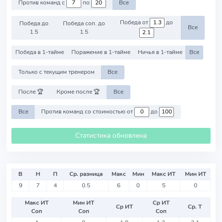
Против команд с
по
Все
Победа от
до
Победа до
Победа соп. до
Все
1.5
1.5
Победа в 1-тайме
Поражение в 1-тайме
Ничья в 1-тайме
Все
Только с текущим тренером
Все
После 🏆
Кроме после 🏆
Все
Все
Против команд со стоимостью от
до
Статистика обновлена
В
Н
П
Ср. разница
Макс
Мин
Макс ИТ
Мин ИТ
9
7
4
0.5
6
0
5
0
Макс ИТ
Мин ИТ
Ср ИТ
Ср ИТ
Ср. Т
Соп
Соп
Соп