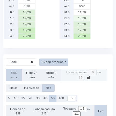
-3.5
3/20
-3.5
1/20
-4.5
0/20
-4.5
0/20
+0.5
16/20
+0.5
11/20
+1.5
17/20
+1.5
15/20
+2.5
17/20
+2.5
16/20
+3.5
19/20
+3.5
17/20
+4.5
20/20
+4.5
20/20
Выбор сезонов
На интервале с
по
Весь
Первый
Второй
матч
тайм
тайм
Дома
На выезде
Все
5
10
15
20
30
40
50
100
Победа от
до
Победа до
Победа соп. до
Все
1.5
1.5