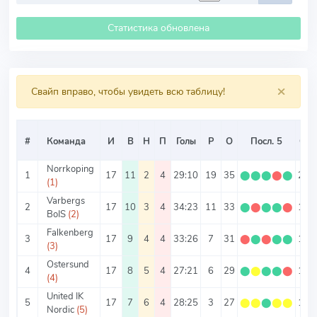
Статистика обновлена
×
Свайп вправо, чтобы увидеть всю таблицу!
#
Команда
И
В
Н
П
Голы
Р
О
Посл. 5
О/И
Norrkoping
1
17
11
2
4
29:10
19
35
⬤
⬤
⬤
⬤
⬤
2.06
(1)
Varbergs
2
17
10
3
4
34:23
11
33
⬤
⬤
⬤
⬤
⬤
1.94
BoIS
(2)
Falkenberg
3
17
9
4
4
33:26
7
31
⬤
⬤
⬤
⬤
⬤
1.82
(3)
Ostersund
4
17
8
5
4
27:21
6
29
⬤
⬤
⬤
⬤
⬤
1.71
(4)
United IK
5
17
7
6
4
28:25
3
27
⬤
⬤
⬤
⬤
⬤
1.59
Nordic
(5)