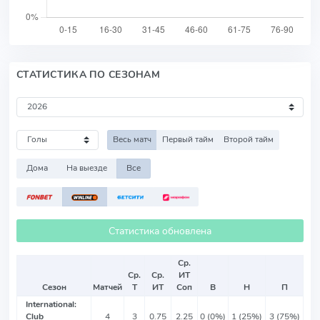
СТАТИСТИКА ПО СЕЗОНАМ
Весь матч
Первый тайм
Второй тайм
Дома
На выезде
Все
Статистика обновлена
Ср.
Ср.
Ср.
ИТ
Сезон
Матчей
Т
ИТ
Соп
В
Н
П
International:
Club
4
3
0.75
2.25
0 (0%)
1 (25%)
3 (75%)