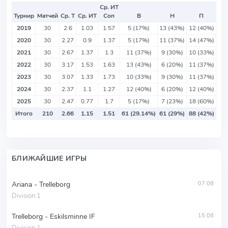
Ср. ИТ
Турнир
Матчей
Ср. Т
Ср. ИТ
Соп
В
Н
П
2019
30
2.6
1.03
1.57
5 (17%)
13 (43%)
12 (40%)
2020
30
2.27
0.9
1.37
5 (17%)
11 (37%)
14 (47%)
2021
30
2.67
1.37
1.3
11 (37%)
9 (30%)
10 (33%)
2022
30
3.17
1.53
1.63
13 (43%)
6 (20%)
11 (37%)
2023
30
3.07
1.33
1.73
10 (33%)
9 (30%)
11 (37%)
2024
30
2.37
1.1
1.27
12 (40%)
6 (20%)
12 (40%)
2025
30
2.47
0.77
1.7
5 (17%)
7 (23%)
18 (60%)
Итого
210
2.66
1.15
1.51
61 (29.14%)
61 (29%)
88 (42%)
БЛИЖАЙШИЕ ИГРЫ
Ariana - Trelleborg
07.08
Division 1
Trelleborg - Eskilsminne IF
15.08