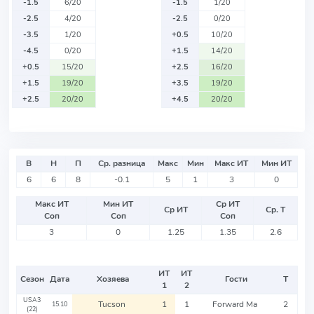
-1.5
6/20
-1.5
1/20
-2.5
4/20
-2.5
0/20
-3.5
1/20
+0.5
10/20
-4.5
0/20
+1.5
14/20
+0.5
15/20
+2.5
16/20
+1.5
19/20
+3.5
19/20
+2.5
20/20
+4.5
20/20
В
Н
П
Ср. разница
Макс
Мин
Макс ИТ
Мин ИТ
6
6
8
-0.1
5
1
3
0
Макс ИТ
Мин ИТ
Ср ИТ
Ср ИТ
Ср. Т
Соп
Соп
Соп
3
0
1.25
1.35
2.6
ИТ
ИТ
Сезон
Дата
Хозяева
Гости
Т
1
2
USA3
Tucson
1
1
Forward Ma
2
15.10
(22)