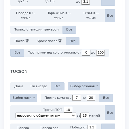
до 1.5
до 1.5
до
Победа в 1-
Поражение в 1-
Ничья в 1-
Все
тайме
тайме
тайме
Только с текущим тренером
Все
После 🏆
Кроме после 🏆
Все
Все
Против команд со стоимостью от
до
TUCSON
Дома
На выезде
Все
Выбор сезонов
Выбор лиги
Против команд с
по
Все
Против ТОП-
Все
за
матчей
Победа от
Победа
Победа соп.