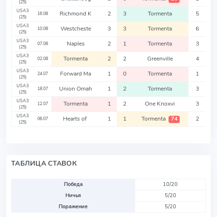
(25)
USA3
Richmond K
2
3
Tormenta
5
16.08
(25)
USA3
Westcheste
3
3
Tormenta
6
10.08
(25)
USA3
Naples
2
1
Tormenta
3
07.08
(25)
USA3
Tormenta
2
2
Greenville
4
02.08
(25)
USA3
Forward Ma
1
0
Tormenta
1
24.07
(25)
USA3
Union Omah
1
2
Tormenta
3
18.07
(25)
USA3
Tormenta
1
2
One Knoxvi
3
12.07
(25)
USA3
Hearts of
1
1
Tormenta
2
74
06.07
(25)
ТАБЛИЦА СТАВОК
Победа
10/20
Ничья
5/20
Поражение
5/20