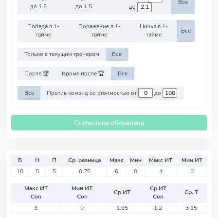
Все
до 1.5
до 1.5
до
Победа в 1-
Поражение в 1-
Ничья в 1-
Все
тайме
тайме
тайме
Только с текущим тренером
Все
После 🏆
Кроме после 🏆
Все
Все
Против команд со стоимостью от
до
Статистика обновлена
В
Н
П
Ср. разница
Макс
Мин
Макс ИТ
Мин ИТ
10
5
5
0.75
6
0
4
0
Макс ИТ
Мин ИТ
Ср ИТ
Ср ИТ
Ср. Т
Соп
Соп
Соп
3
0
1.95
1.2
3.15