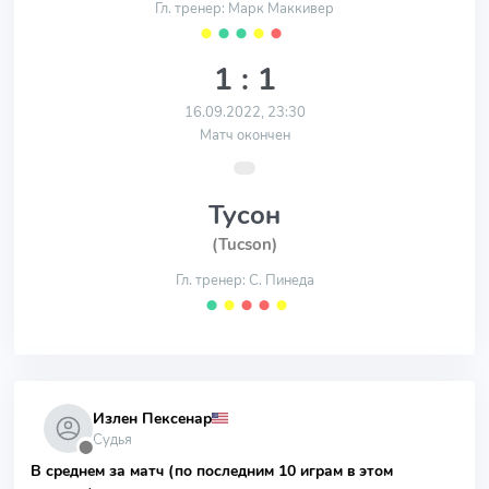
Гл. тренер: Марк Маккивер
⬤
⬤
⬤
⬤
⬤
1 : 1
16.09.2022, 23:30
Матч окончен
Тусон
(Tucson)
Гл. тренер: С. Пинеда
⬤
⬤
⬤
⬤
⬤
Излен Пексенар
Судья
⬤
В среднем за матч (по последним 10 играм в этом