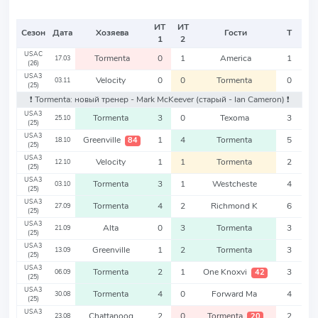
ИТ
ИТ
Сезон
Дата
Хозяева
Гости
Т
1
2
USAC
Tormenta
0
1
America
1
17.03
(26)
USA3
Velocity
0
0
Tormenta
0
03.11
(25)
❗️ Tormenta: новый тренер - Mark McKeever
(старый - Ian Cameron)
❗️
USA3
Tormenta
3
0
Texoma
3
25.10
(25)
USA3
Greenville
1
4
Tormenta
5
84
18.10
(25)
USA3
Velocity
1
1
Tormenta
2
12.10
(25)
USA3
Tormenta
3
1
Westcheste
4
03.10
(25)
USA3
Tormenta
4
2
Richmond K
6
27.09
(25)
USA3
Alta
0
3
Tormenta
3
21.09
(25)
USA3
Greenville
1
2
Tormenta
3
13.09
(25)
USA3
Tormenta
2
1
One Knoxvi
3
42
06.09
(25)
USA3
Tormenta
4
0
Forward Ma
4
30.08
(25)
USA3
Chattanoog
2
0
Tormenta
2
20
23.08