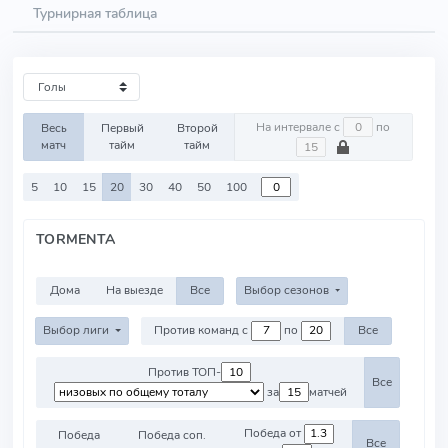
Турнирная таблица
На интервале с
по
Весь
Первый
Второй
матч
тайм
тайм
5
10
15
20
30
40
50
100
TORMENTA
Дома
На выезде
Все
Выбор сезонов
Выбор лиги
Против команд с
по
Все
Против ТОП-
Все
за
матчей
Победа от
Победа
Победа соп.
Все