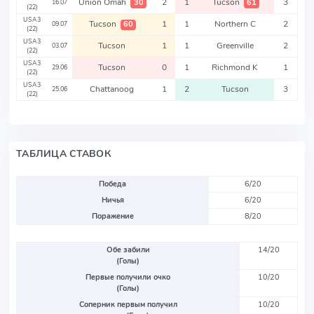
Union Omah
2
1
Tucson
3
30
61
16.07
(22)
USA3
Tucson
1
1
Northern C
2
60
09.07
(22)
USA3
Tucson
1
1
Greenville
2
03.07
(22)
USA3
Tucson
0
1
Richmond K
1
29.06
(22)
USA3
Chattanoog
1
2
Tucson
3
25.06
(22)
ТАБЛИЦА СТАВОК
Победа
6/20
Ничья
6/20
Поражение
8/20
Обе забили
14/20
(Голы)
Первые получили очко
10/20
(Голы)
Соперник первым получил
10/20