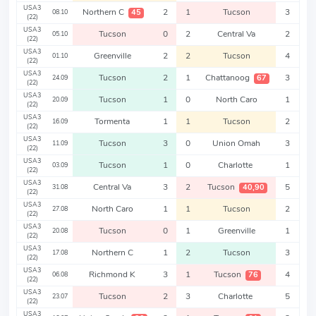
USA3
Northern C
2
1
Tucson
3
45
08.10
(22)
USA3
Tucson
0
2
Central Va
2
05.10
(22)
USA3
Greenville
2
2
Tucson
4
01.10
(22)
USA3
Tucson
2
1
Chattanoog
3
67
24.09
(22)
USA3
Tucson
1
0
North Caro
1
20.09
(22)
USA3
Tormenta
1
1
Tucson
2
16.09
(22)
USA3
Tucson
3
0
Union Omah
3
11.09
(22)
USA3
Tucson
1
0
Charlotte
1
03.09
(22)
USA3
Central Va
3
2
Tucson
5
40,90
31.08
(22)
USA3
North Caro
1
1
Tucson
2
27.08
(22)
USA3
Tucson
0
1
Greenville
1
20.08
(22)
USA3
Northern C
1
2
Tucson
3
17.08
(22)
USA3
Richmond K
3
1
Tucson
4
76
06.08
(22)
USA3
Tucson
2
3
Charlotte
5
23.07
(22)
USA3