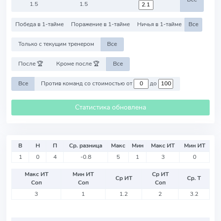
1.5
1.5
Победа в 1-тайме
Поражение в 1-тайме
Ничья в 1-тайме
Все
Только с текущим тренером
Все
После 🏆
Кроме после 🏆
Все
Все
Против команд со стоимостью от
до
Статистика обновлена
В
Н
П
Ср. разница
Макс
Мин
Макс ИТ
Мин ИТ
1
0
4
-0.8
5
1
3
0
Макс ИТ
Мин ИТ
Ср ИТ
Ср ИТ
Ср. Т
Соп
Соп
Соп
3
1
1.2
2
3.2