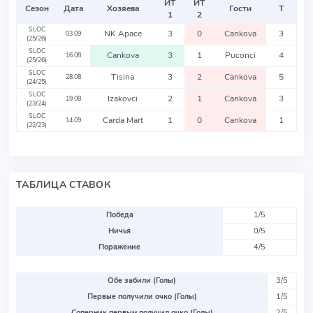
ИТ
ИТ
Сезон
Дата
Хозяева
Гости
Т
1
2
SLOC
NK Apace
3
0
Cankova
3
03.09
(25/26)
SLOC
Cankova
3
1
Puconci
4
16.08
(25/26)
SLOC
Tisina
3
2
Cankova
5
28.08
(24/25)
SLOC
Izakovci
2
1
Cankova
3
19.08
(23/24)
SLOC
Carda Mart
1
0
Cankova
1
14.09
(22/23)
ТАБЛИЦА СТАВОК
Победа
1/5
Ничья
0/5
Поражение
4/5
Обе забили (Голы)
3/5
Первые получили очко (Голы)
1/5
Соперник первым получил очко (Голы)
2/5