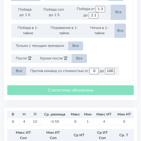
Победа от
Победа
Победа соп.
Все
до 1.5
до 1.5
до
Победа в 1-
Поражение в 1-
Ничья в 1-
Все
тайме
тайме
тайме
Только с текущим тренером
Все
После 🏆
Кроме после 🏆
Все
Все
Против команд со стоимостью от
до
Статистика обновлена
В
Н
П
Ср. разница
Макс
Мин
Макс ИТ
Мин ИТ
6
4
10
-0.55
6
1
4
0
Макс ИТ
Мин ИТ
Ср ИТ
Ср ИТ
Ср. Т
Соп
Соп
Соп