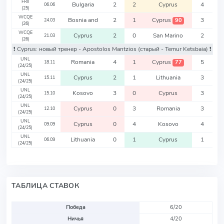
FRII
Bulgaria
2
2
Cyprus
4
06.06
(25)
WCQE
Bosnia and
2
1
Cyprus
3
90
24.03
(26)
WCQE
Cyprus
2
0
San Marino
2
21.03
(26)
❗️ Cyprus: новый тренер - Apostolos Mantzios
(старый - Temur Ketsbaia)
❗️
UNL
Romania
4
1
Cyprus
5
77
18.11
(24/25)
UNL
Cyprus
2
1
Lithuania
3
15.11
(24/25)
UNL
Kosovo
3
0
Cyprus
3
15.10
(24/25)
UNL
Cyprus
0
3
Romania
3
12.10
(24/25)
UNL
Cyprus
0
4
Kosovo
4
09.09
(24/25)
UNL
Lithuania
0
1
Cyprus
1
06.09
(24/25)
ТАБЛИЦА СТАВОК
Победа
6/20
Ничья
4/20