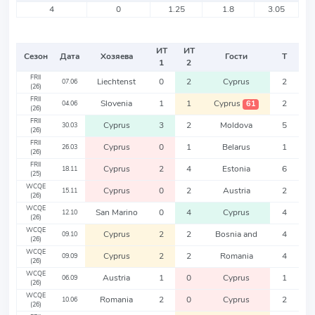
4
0
1.25
1.8
3.05
ИТ
ИТ
Сезон
Дата
Хозяева
Гости
Т
1
2
FRII
Liechtenst
0
2
Cyprus
2
07.06
(26)
FRII
Slovenia
1
1
Cyprus
2
61
04.06
(26)
FRII
Cyprus
3
2
Moldova
5
30.03
(26)
FRII
Cyprus
0
1
Belarus
1
26.03
(26)
FRII
Cyprus
2
4
Estonia
6
18.11
(25)
WCQE
Cyprus
0
2
Austria
2
15.11
(26)
WCQE
San Marino
0
4
Cyprus
4
12.10
(26)
WCQE
Cyprus
2
2
Bosnia and
4
09.10
(26)
WCQE
Cyprus
2
2
Romania
4
09.09
(26)
WCQE
Austria
1
0
Cyprus
1
06.09
(26)
WCQE
Romania
2
0
Cyprus
2
10.06
(26)