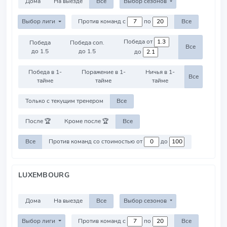
Дома
На выезде
Все
Выбор сезонов
Выбор лиги
Против команд с
по
Все
Победа от
Победа
Победа соп.
Все
до 1.5
до 1.5
до
Победа в 1-
Поражение в 1-
Ничья в 1-
Все
тайме
тайме
тайме
Только с текущим тренером
Все
После 🏆
Кроме после 🏆
Все
Все
Против команд со стоимостью от
до
LUXEMBOURG
Дома
На выезде
Все
Выбор сезонов
Выбор лиги
Против команд с
по
Все