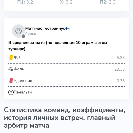
П1:
3.2
Х:
3.2
П2:
2.3
Маттиас Гестраниус
Судья
⬤
В среднем за матч (по последним 10 играм в этом
турнире)
5.33
ЖК
29.33
Фолы
0.33
Удаления
-
Пенальти
Статистика команд, коэффициенты,
история личных встреч, главный
арбитр матча