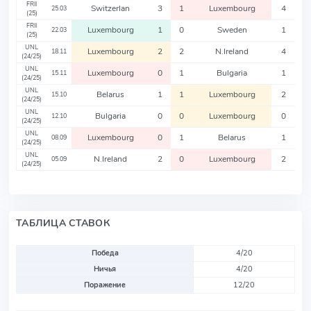
FRII
Switzerlan
3
1
Luxembourg
4
25.03
(25)
FRII
Luxembourg
1
0
Sweden
1
22.03
(25)
UNL
Luxembourg
2
2
N.Ireland
4
18.11
(24/25)
UNL
Luxembourg
0
1
Bulgaria
1
15.11
(24/25)
UNL
Belarus
1
1
Luxembourg
2
15.10
(24/25)
UNL
Bulgaria
0
0
Luxembourg
0
12.10
(24/25)
UNL
Luxembourg
0
1
Belarus
1
08.09
(24/25)
UNL
N.Ireland
2
0
Luxembourg
2
05.09
(24/25)
ТАБЛИЦА СТАВОК
Победа
4/20
Ничья
4/20
Поражение
12/20