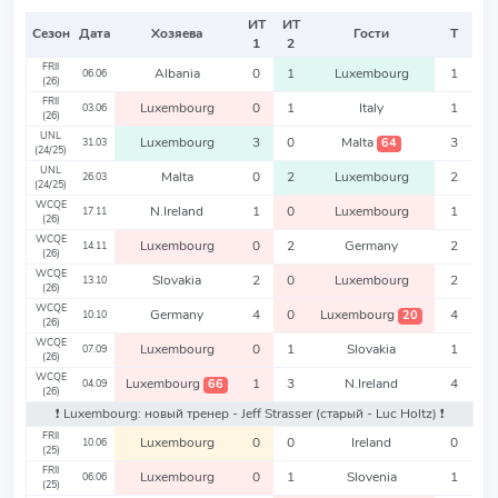
ИТ
ИТ
Сезон
Дата
Хозяева
Гости
Т
1
2
FRII
Albania
0
1
Luxembourg
1
06.06
(26)
FRII
Luxembourg
0
1
Italy
1
03.06
(26)
UNL
Luxembourg
3
0
Malta
3
64
31.03
(24/25)
UNL
Malta
0
2
Luxembourg
2
26.03
(24/25)
WCQE
N.Ireland
1
0
Luxembourg
1
17.11
(26)
WCQE
Luxembourg
0
2
Germany
2
14.11
(26)
WCQE
Slovakia
2
0
Luxembourg
2
13.10
(26)
WCQE
Germany
4
0
Luxembourg
4
20
10.10
(26)
WCQE
Luxembourg
0
1
Slovakia
1
07.09
(26)
WCQE
Luxembourg
1
3
N.Ireland
4
66
04.09
(26)
❗️ Luxembourg: новый тренер - Jeff Strasser
(старый - Luc Holtz)
❗️
FRII
Luxembourg
0
0
Ireland
0
10.06
(25)
FRII
Luxembourg
0
1
Slovenia
1
06.06
(25)