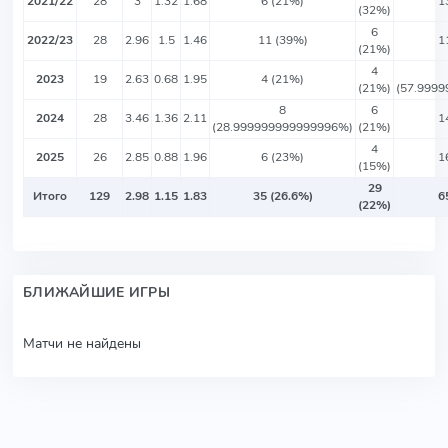
2021/22
28
3
1.32
1.68
6 (21%)
1
(32%)
6
2022/23
28
2.96
1.5
1.46
11 (39%)
1
(21%)
4
2023
19
2.63
0.68
1.95
4 (21%)
(21%)
(57.999
8
6
2024
28
3.46
1.36
2.11
1
(28.999999999999996%)
(21%)
4
2025
26
2.85
0.88
1.96
6 (23%)
1
(15%)
29
Итого
129
2.98
1.15
1.83
35 (26.6%)
6
(22%)
БЛИЖАЙШИЕ ИГРЫ
Матчи не найдены