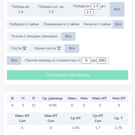
Победа от
до
Победа до
Победа соп. до
Все
1.5
1.5
Победа в 1-тайме
Поражение в 1-тайме
Ничья в 1-тайме
Все
Только с текущим тренером
Все
После 🏆
Кроме после 🏆
Все
Все
Против команд со стоимостью от
до
Статистика обновлена
В
Н
П
Ср. разница
Макс
Мин
Макс ИТ
Мин ИТ
6
3
11
-0.65
6
0
3
0
Макс ИТ
Мин ИТ
Ср ИТ
Ср ИТ
Ср. Т
Соп
Соп
Соп
5
0
1.05
1.7
2.75