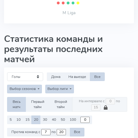
⬤
⬤
⬤
⬤
⬤
M Liga
Статистика команды и
результаты последних
матчей
Дома
На выезде
Все
Выбор сезонов
Выбор лиги
На интервале с
по
Весь
Первый
Второй
матч
тайм
тайм
5
10
15
20
30
40
50
100
Против команд с
по
Все