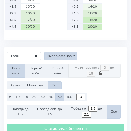
+1.5
13/20
+0.5
14/20
+2.5
16/20
+1.5
16/20
+3.5
17/20
+2.5
18/20
+4.5
20/20
+3.5
20/20
Выбор сезонов
На интервале с
по
Весь
Первый
Второй
матч
тайм
тайм
Дома
На выезде
Все
5
10
15
20
30
40
50
100
Победа от
до
Победа до
Победа соп. до
Все
1.5
1.5
Статистика обновлена