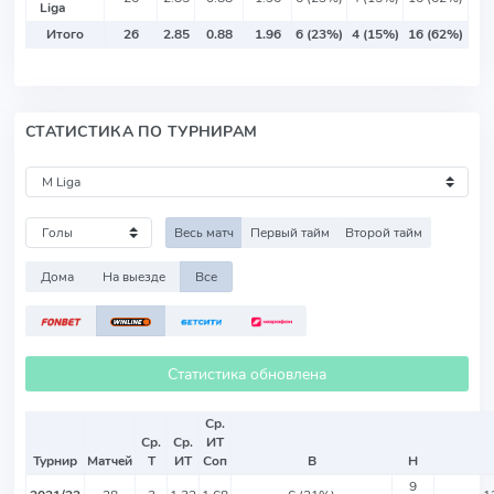
Liga
Итого
26
2.85
0.88
1.96
6 (23%)
4 (15%)
16 (62%)
СТАТИСТИКА ПО ТУРНИРАМ
Весь матч
Первый тайм
Второй тайм
Дома
На выезде
Все
Статистика обновлена
Ср.
Ср.
Ср.
ИТ
Турнир
Матчей
Т
ИТ
Соп
В
Н
9