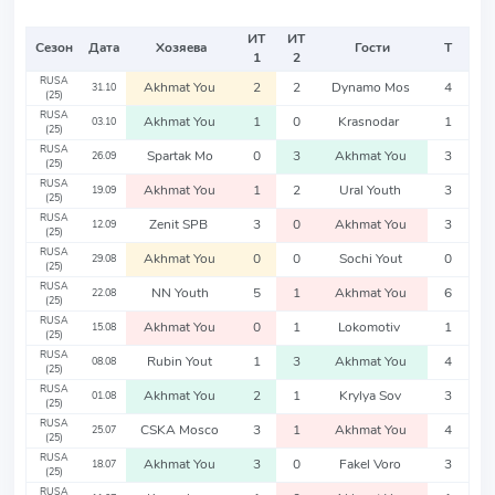
ИТ
ИТ
Сезон
Дата
Хозяева
Гости
Т
1
2
RUSA
Akhmat You
2
2
Dynamo Mos
4
31.10
(25)
RUSA
Akhmat You
1
0
Krasnodar
1
03.10
(25)
RUSA
Spartak Mo
0
3
Akhmat You
3
26.09
(25)
RUSA
Akhmat You
1
2
Ural Youth
3
19.09
(25)
RUSA
Zenit SPB
3
0
Akhmat You
3
12.09
(25)
RUSA
Akhmat You
0
0
Sochi Yout
0
29.08
(25)
RUSA
NN Youth
5
1
Akhmat You
6
22.08
(25)
RUSA
Akhmat You
0
1
Lokomotiv
1
15.08
(25)
RUSA
Rubin Yout
1
3
Akhmat You
4
08.08
(25)
RUSA
Akhmat You
2
1
Krylya Sov
3
01.08
(25)
RUSA
CSKA Mosco
3
1
Akhmat You
4
25.07
(25)
RUSA
Akhmat You
3
0
Fakel Voro
3
18.07
(25)
RUSA