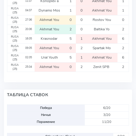
Konoplev a
1
0
Akhmat You
1
11.07
(25)
RUSA
Dynamo Mos
1
0
Akhmat You
1
04.07
(25)
RUSA
Akhmat You
0
0
Rostov You
0
27.06
(25)
RUSA
Akhmat You
2
0
Baltika Yo
2
20.06
(25)
RUSA
Krasnodar
5
1
Akhmat You
6
16.05
(25)
RUSA
Akhmat You
0
2
Spartak Mo
2
09.05
(25)
RUSA
Ural Youth
5
1
Akhmat You
6
02.05
(25)
RUSA
Akhmat You
0
2
Zenit SPB
2
25.04
(25)
ТАБЛИЦА СТАВОК
Победа
6/20
Ничья
3/20
Поражение
11/20