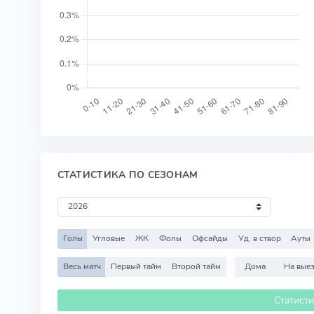
СТАТИСТИКА ПО СЕЗОНАМ
Голы
Угловые
ЖК
Фолы
Офсайды
Уд. в створ
Ауты
Весь матч
Первый тайм
Второй тайм
Дома
На вые
Статист