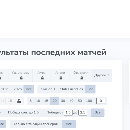
ультаты последних матчей
лы
Уд. в створ
Ауты
Атаки
Оп. атаки
Другое
2025
2026
Все
Division 1
Club Friendlies
Все
по
5
10
15
20
30
40
50
100
5
Победа соп. до 1.5
Победа от
до
Все
се
Только с текущим тренером
Все