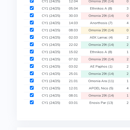
CY1
(24/25)
12.04
Omonia 29t
(14)
0
CY1
(24/25)
05.04
Ethnikos A
(8)
3
CY1
(24/25)
30.03
Omonia 29t
(14)
0
CY1
(24/25)
14.03
Anorthosis
(7)
4
CY1
(24/25)
08.03
Omonia 29t
(14)
0
CY1
(24/25)
02.03
AEK Larnac
(4)
2
CY1
(24/25)
22.02
Omonia 29t
(14)
2
CY1
(24/25)
15.02
Ethnikos A
(8)
1
CY1
(24/25)
07.02
Omonia 29t
(14)
2
CY1
(24/25)
03.02
AE Paphos
(1)
2
CY1
(24/25)
25.01
Omonia 29t
(14)
2
CY1
(24/25)
21.01
Omonia Ara
(11)
1
CY1
(24/25)
12.01
APOEL Nico
(5)
4
CY1
(24/25)
08.01
Omonia 29t
(14)
1
CY1
(24/25)
03.01
Enosis Par
(13)
2