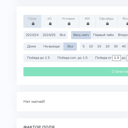
Голы
xG
Угловые
ЖК
Офсайды
Фо
2023/24
2024/25
Все
Весь матч
Первый тайм
Второ
Дома
На выезде
Все
5
10
15
20
30
40
Победа до 1.5
Победа соп. до 1.5
Победа от
до
Статист
Нет матчей!
ФАКТОР ПОЛЯ