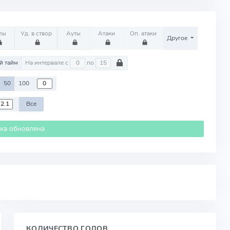
лы
Уд. в створ
Ауты
Атаки
Оп. атаки
Другое
й тайм
На интервале с
по
50
100
Все
ика обновлена
КОЛИЧЕСТВО ГОЛОВ