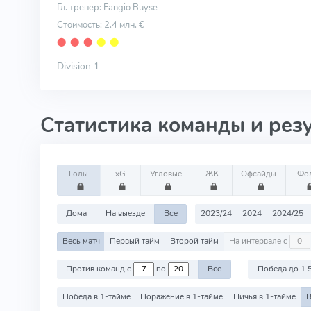
Гл. тренер: Fangio Buyse
Стоимость: 2.4 млн. €
⬤
⬤
⬤
⬤
⬤
Division 1
Статистика команды и рез
Голы
xG
Угловые
ЖК
Офсайды
Фо
Дома
На выезде
Все
2023/24
2024
2024/25
Весь матч
Первый тайм
Второй тайм
На интервале с
Против команд с
по
Все
Победа до 1.
Победа в 1-тайме
Поражение в 1-тайме
Ничья в 1-тайме
В