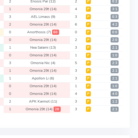
2
Enosis Par
(12)
2
Р
0:2
1
Omonia 29t
(14)
4
Р
3:1
3
AEL Limass
(9)
3
Р
0:3
2
Omonia 29t
(14)
6
Р
4:2
0
Anorthosis
(7)
0
60
Р
0:0
0
Omonia 29t
(14)
2
Р
2:0
1
Nea Salami
(13)
3
Р
2:1
0
Omonia 29t
(14)
1
Р
1:0
3
Omonia Nic
(4)
5
Р
2:3
1
Omonia 29t
(14)
3
Р
2:1
1
Apollon Li
(6)
3
Р
2:1
0
Omonia 29t
(14)
1
Р
1:0
0
Omonia 29t
(14)
4
Р
4:0
2
APK Karmot
(11)
3
Р
1:2
1
Omonia 29t
(14)
3
28
Р
2:1