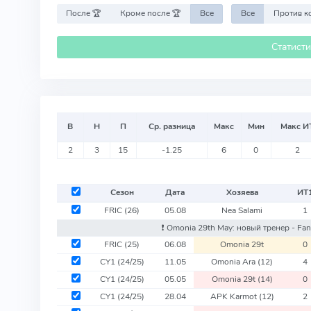
После 🏆
Кроме после 🏆
Все
Все
Статист
В
Н
П
Ср. разница
Макс
Мин
Макс И
2
3
15
-1.25
6
0
2
Сезон
Дата
Хозяева
ИТ
FRIC
(26)
05.08
Nea Salami
1
❗️ Omonia 29th May: новый тренер - Fa
FRIC
(25)
06.08
Omonia 29t
0
CY1
(24/25)
11.05
Omonia Ara
(12)
4
CY1
(24/25)
05.05
Omonia 29t
(14)
0
CY1
(24/25)
28.04
APK Karmot
(12)
2