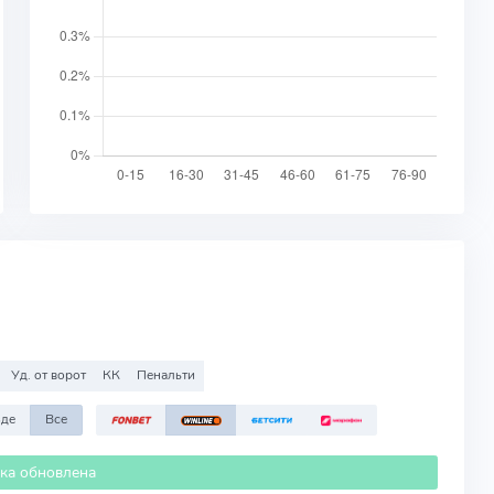
Уд. от ворот
КК
Пенальти
зде
Все
ика обновлена