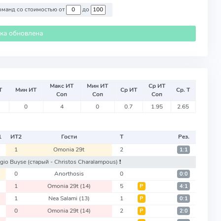
Против команд со стоимостью от
до
ика обновлена
Макс ИТ
Мин ИТ
Ср ИТ
Т
Мин ИТ
Ср ИТ
Ср. Т
Соп
Соп
Соп
0
4
0
0.7
1.95
2.65
1
ИТ
2
Гости
Т
Рез.
1
Omonia 29t
2
1:1
ngio Buyse
(старый - Christos Charalampous)
❗️
0
Anorthosis
0
0:0
1
Omonia 29t
(14)
5
Р
4:1
1
Nea Salami
(13)
1
Р
0:1
0
Omonia 29t
(14)
2
Р
2:0