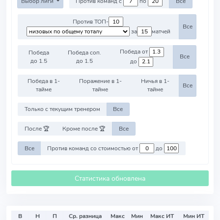
Выбор лиги
Против команд с
по
Все
Против ТОП-
Все
за
матчей
Победа от
Победа
Победа соп.
Все
до 1.5
до 1.5
до
Победа в 1-
Поражение в 1-
Ничья в 1-
Все
тайме
тайме
тайме
Только с текущим тренером
Все
После 🏆
Кроме после 🏆
Все
Все
Против команд со стоимостью от
до
Статистика обновлена
В
Н
П
Ср. разница
Макс
Мин
Макс ИТ
Мин ИТ