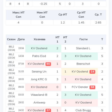
8
4
8
-0.25
5
0
3
0
Макс ИТ
Мин ИТ
Ср ИТ
Ср ИТ
Ср. Т
Соп
Соп
Соп
4
0
1.2
1.45
2.65
ИТ
ИТ
Сезон
Дата
Хозяева
Гости
Т
1
2
BEL2
KV Oostend
2
1
Standard L
3
19.04
(23/24)
BEL2
Patro Eisd
2
3
KV Oostend
5
14.04
(23/24)
BEL2
KV Oostend
1
2
Beerschot
3
90
07.04
(23/24)
BEL2
Seraing Un
1
1
KV Oostend
2
14
31.03
(23/24)
BEL2
Jong KRC G
3
1
KV Oostend
4
16.03
(23/24)
BEL2
KV Oostend
0
1
FCV Dender
1
58
09.03
(23/24)
BEL2
Waasland-B
2
3
KV Oostend
5
03.03
(23/24)
BELC
Antwerp
3
0
KV Oostend
3
29.02
(23/24)
BEL2
KV Oostend
1
4
Club Brugg
5
37
24.02