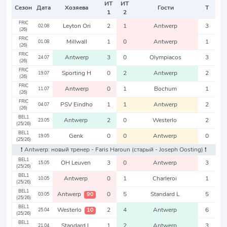
ИТ
ИТ
Сезон
Дата
Хозяева
Гости
Т
1
2
FRIC
Leyton Ori
2
1
Antwerp
3
02.08
(26)
FRIC
Millwall
1
0
Antwerp
1
01.08
(26)
FRIC
Antwerp
3
0
Olympiacos
3
24.07
(26)
FRIC
Sporting H
0
2
Antwerp
2
19.07
(26)
FRIC
Antwerp
0
1
Bochum
1
11.07
(26)
FRIC
PSV Eindho
1
1
Antwerp
2
04.07
(26)
BEL1
Antwerp
2
0
Westerlo
2
23.05
(25/26)
BEL1
Genk
0
0
Antwerp
0
19.05
(25/26)
❗️ Antwerp: новый тренер - Faris Haroun
(старый - Joseph Oosting)
❗️
BEL1
OH Leuven
3
0
Antwerp
3
15.05
(25/26)
BEL1
Antwerp
0
1
Charleroi
1
10.05
(25/26)
BEL1
Antwerp
0
5
Standard L
5
90
03.05
(25/26)
BEL1
Westerlo
2
4
Antwerp
6
10
25.04
(25/26)
BEL1
Standard L
1
2
Antwerp
3
21.04