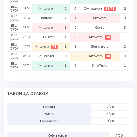
(25/26)
BEL1
Antwerp
2
0
OH Leuven
2
28,73
18.04
(25/26)
BEL1
Charleroi
2
1
Antwerp
3
10.04
(25/26)
BEL1
Antwerp
1
2
Genk
3
03.04
(25/26)
BEL1
OH Leuven
1
0
Antwerp
1
50
22.03
(25/26)
BEL1
Antwerp
1
1
Standard L
2
71
15.03
(25/26)
BEL1
La Louvier
0
0
Antwerp
0
88
06.03
(25/26)
BEL1
Antwerp
1
0
Sint-Truid
1
28.02
(25/26)
ТАБЛИЦА СТАВОК
Победа
7/20
Ничья
4/20
Поражение
9/20
Обе забили
7/20