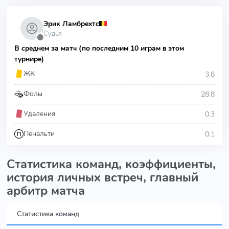
Эрик Ламбрехтс
Судья
⬤
В среднем за матч (по последним 10 играм в этом
турнире)
3.8
ЖК
28.8
Фолы
0.3
Удаления
0.1
Пенальти
Статистика команд, коэффициенты,
история личных встреч, главный
арбитр матча
Статистика команд