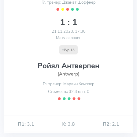
Гл. тренер: Джамат Шоффнер
⬤
⬤
⬤
⬤
⬤
1 : 1
21.11.2020, 17:30
Матч окончен
Тур 13
Ройял Антверпен
(Antwerp)
Гл. тренер: Марвин Комппер
Стоимость: 32.3 млн. €
⬤
⬤
⬤
⬤
⬤
П1:
3.1
Х:
3.8
П2:
2.1