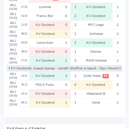
(23/24)
BEL2
Lommel
0
1
KV Oostend
1
17.02
(23/24)
BEL2
Francs Bor
0
2
KV Oostend
2
14.02
(23/24)
BEL2
KV Oostend
0
2
RFC Liege
2
11.02
(23/24)
BELC
KV Oostend
1
1
Antwerp
2
08.02
(23/24)
BEL2
Lierse Kem
1
2
KV Oostend
3
03.02
(23/24)
BEL2
KV Oostend
0
1
Deinze
1
28.01
(23/24)
BELC
KV Oostend
2
0
RWD Molenb
2
17.01
(23/24)
❗️ KV Oostende: новый тренер - Jamath Shoffner
(старый - Stijn Vreven)
❗️
BEL2
KV Oostend
3
2
Zulte-Ware
5
90
14.01
(23/24)
BEL2
RSCA Futur
0
0
KV Oostend
0
16.12
(23/24)
BEL2
KV Oostend
0
2
Waasland-B
2
10.12
(23/24)
BELC
KV Oostend
1
1
Genk
2
06.12
(23/24)