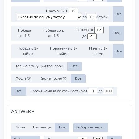
Против ТОП-
Все
за
матчей
Победа от
Победа
Победа соп.
Все
до 1.5
до 1.5
до
Победа в 1-
Поражение в 1-
Ничья в 1-
Все
тайме
тайме
тайме
Только с текущим тренером
Все
После 🏆
Кроме после 🏆
Все
Все
Против команд со стоимостью от
до
ANTWERP
Дома
На выезде
Все
Выбор сезонов