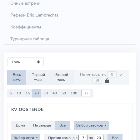
Очные встречи
Рефери Eric Lambrechts
Коэффициенты
Турнирная таблица
На интервале с
по
Весь
Первый
Второй
матч
тайм
тайм
5
10
15
20
30
40
50
100
KV OOSTENDE
Дома
На выезде
Все
Выбор сезонов
Выбор лиги
Против команд с
по
Все