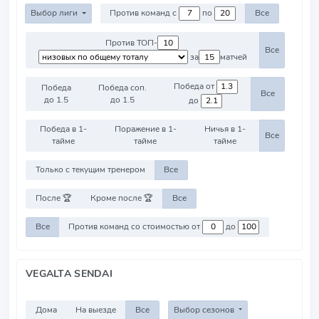
Выбор лиги
Против команд с
по
Все
Против ТОП-
Все
за
матчей
Победа от
Победа
Победа соп.
Все
до 1.5
до 1.5
до
Победа в 1-
Поражение в 1-
Ничья в 1-
Все
тайме
тайме
тайме
Только с текущим тренером
Все
После 🏆
Кроме после 🏆
Все
Все
Против команд со стоимостью от
до
VEGALTA SENDAI
Дома
На выезде
Все
Выбор сезонов