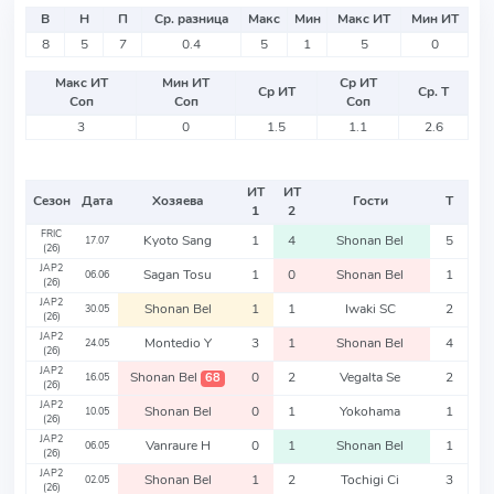
В
Н
П
Ср. разница
Макс
Мин
Макс ИТ
Мин ИТ
8
5
7
0.4
5
1
5
0
Макс ИТ
Мин ИТ
Ср ИТ
Ср ИТ
Ср. Т
Соп
Соп
Соп
3
0
1.5
1.1
2.6
ИТ
ИТ
Сезон
Дата
Хозяева
Гости
Т
1
2
FRIC
Kyoto Sang
1
4
Shonan Bel
5
17.07
(26)
JAP2
Sagan Tosu
1
0
Shonan Bel
1
06.06
(26)
JAP2
Shonan Bel
1
1
Iwaki SC
2
30.05
(26)
JAP2
Montedio Y
3
1
Shonan Bel
4
24.05
(26)
JAP2
Shonan Bel
0
2
Vegalta Se
2
68
16.05
(26)
JAP2
Shonan Bel
0
1
Yokohama
1
10.05
(26)
JAP2
Vanraure H
0
1
Shonan Bel
1
06.05
(26)
JAP2
Shonan Bel
1
2
Tochigi Ci
3
02.05
(26)