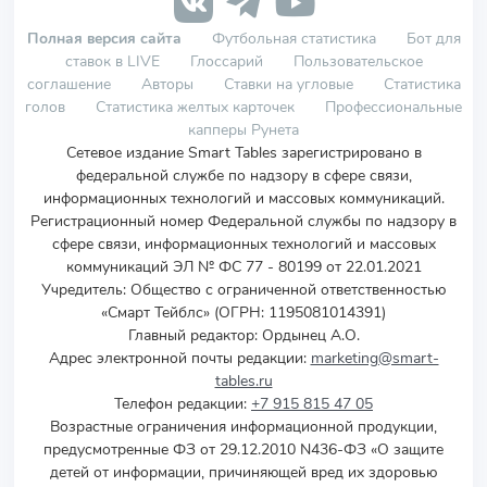
Полная версия сайта
Футбольная статистика
Бот для
ставок в LIVE
Глоссарий
Пользовательское
соглашение
Авторы
Ставки на угловые
Статистика
голов
Статистика желтых карточек
Профессиональные
капперы Рунета
Сетевое издание Smart Tables зарегистрировано в
федеральной службе по надзору в сфере связи,
информационных технологий и массовых коммуникаций.
Регистрационный номер Федеральной службы по надзору в
сфере связи, информационных технологий и массовых
коммуникаций ЭЛ № ФС 77 - 80199 от 22.01.2021
Учредитель
:
Общество с ограниченной ответственностью
«Смарт Тейблс» (ОГРН: 1195081014391)
Главный редактор: Ордынец А.О.
Адрес электронной почты редакции:
marketing@smart-
tables.ru
Телефон редакции:
+7 915 815 47 05
Возрастные ограничения информационной продукции,
предусмотренные ФЗ от 29.12.2010 N436-ФЗ «О защите
детей от информации, причиняющей вред их здоровью