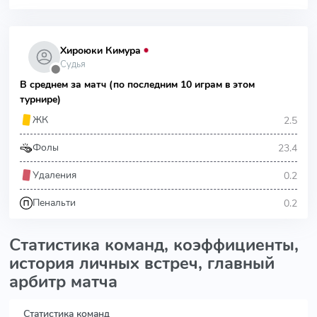
Хироюки Кимура
Судья
⬤
В среднем за матч (по последним 10 играм в этом
турнире)
2.5
ЖК
23.4
Фолы
0.2
Удаления
0.2
Пенальти
Статистика команд, коэффициенты,
история личных встреч, главный
арбитр матча
Статистика команд