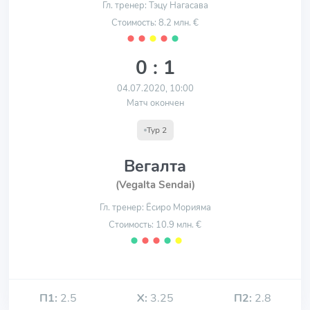
Гл. тренер: Тэцу Нагасава
Стоимость: 8.2 млн. €
⬤
⬤
⬤
⬤
⬤
0 : 1
04.07.2020, 10:00
Матч окончен
Тур 2
Вегалта
(Vegalta Sendai)
Гл. тренер: Ёсиро Морияма
Стоимость: 10.9 млн. €
⬤
⬤
⬤
⬤
⬤
П1:
2.5
Х:
3.25
П2:
2.8