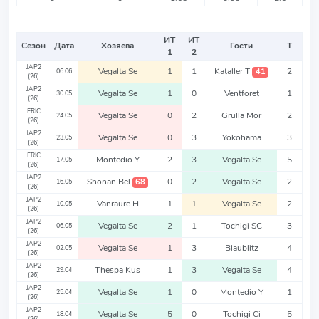
ИТ
ИТ
Сезон
Дата
Хозяева
Гости
Т
1
2
JAP2
Vegalta Se
1
1
Kataller T
2
41
06.06
(26)
JAP2
Vegalta Se
1
0
Ventforet
1
30.05
(26)
FRIC
Vegalta Se
0
2
Grulla Mor
2
24.05
(26)
JAP2
Vegalta Se
0
3
Yokohama
3
23.05
(26)
FRIC
Montedio Y
2
3
Vegalta Se
5
17.05
(26)
JAP2
Shonan Bel
0
2
Vegalta Se
2
68
16.05
(26)
JAP2
Vanraure H
1
1
Vegalta Se
2
10.05
(26)
JAP2
Vegalta Se
2
1
Tochigi SC
3
06.05
(26)
JAP2
Vegalta Se
1
3
Blaublitz
4
02.05
(26)
JAP2
Thespa Kus
1
3
Vegalta Se
4
29.04
(26)
JAP2
Vegalta Se
1
0
Montedio Y
1
25.04
(26)
JAP2
Vegalta Se
5
0
Tochigi Ci
5
18.04