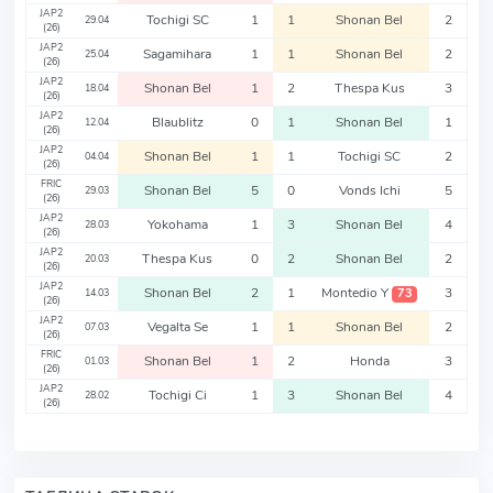
JAP2
Tochigi SC
1
1
Shonan Bel
2
29.04
(26)
JAP2
Sagamihara
1
1
Shonan Bel
2
25.04
(26)
JAP2
Shonan Bel
1
2
Thespa Kus
3
18.04
(26)
JAP2
Blaublitz
0
1
Shonan Bel
1
12.04
(26)
JAP2
Shonan Bel
1
1
Tochigi SC
2
04.04
(26)
FRIC
Shonan Bel
5
0
Vonds Ichi
5
29.03
(26)
JAP2
Yokohama
1
3
Shonan Bel
4
28.03
(26)
JAP2
Thespa Kus
0
2
Shonan Bel
2
20.03
(26)
JAP2
Shonan Bel
2
1
Montedio Y
3
73
14.03
(26)
JAP2
Vegalta Se
1
1
Shonan Bel
2
07.03
(26)
FRIC
Shonan Bel
1
2
Honda
3
01.03
(26)
JAP2
Tochigi Ci
1
3
Shonan Bel
4
28.02
(26)