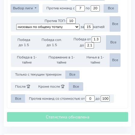
Выбор лиги
Против команд с
по
Все
Против ТОП-
Все
за
матчей
Победа от
Победа
Победа соп.
Все
до 1.5
до 1.5
до
Победа в 1-
Поражение в 1-
Ничья в 1-
Все
тайме
тайме
тайме
Только с текущим тренером
Все
После 🏆
Кроме после 🏆
Все
Все
Против команд со стоимостью от
до
Статистика обновлена