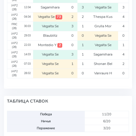
(26)
JAP2
Sagamihara
0
3
Vegalta Se
3
12.04
(26)
JAP2
Vegalta Se
2
2
Thespa Kus
4
73
04.04
(26)
FRIC
Vegalta Se
3
1
Grulla Mor
4
30.03
(26)
JAP2
Blaublitz
0
0
Vegalta Se
0
29.03
(26)
JAP2
Montedio Y
0
1
Vegalta Se
1
2
22.03
(26)
JAP2
Vegalta Se
3
1
Sagamihara
4
14.03
(26)
JAP2
Vegalta Se
1
1
Shonan Bel
2
07.03
(26)
JAP2
Vegalta Se
0
0
Vanraure H
0
28.02
(26)
ТАБЛИЦА СТАВОК
Победа
11/20
Ничья
6/20
Поражение
3/20