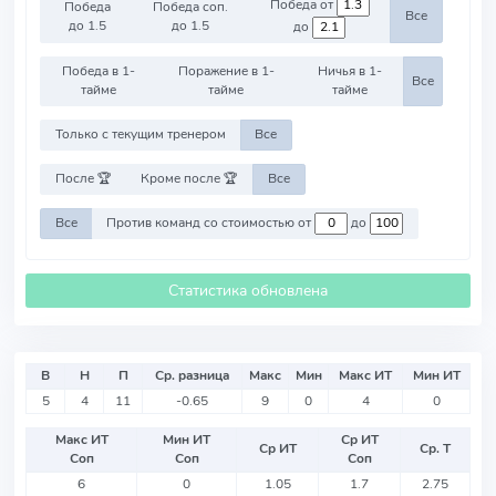
Победа от
Победа
Победа соп.
Все
до 1.5
до 1.5
до
Победа в 1-
Поражение в 1-
Ничья в 1-
Все
тайме
тайме
тайме
Только с текущим тренером
Все
После 🏆
Кроме после 🏆
Все
Все
Против команд со стоимостью от
до
Статистика обновлена
В
Н
П
Ср. разница
Макс
Мин
Макс ИТ
Мин ИТ
5
4
11
-0.65
9
0
4
0
Макс ИТ
Мин ИТ
Ср ИТ
Ср ИТ
Ср. Т
Соп
Соп
Соп
6
0
1.05
1.7
2.75