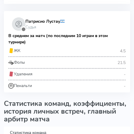
Патрисио Лустау
Судья
⬤
В среднем за матч (по последним 10 играм в этом
турнире)
4.5
ЖК
21.5
Фолы
-
Удаления
-
Пенальти
Статистика команд, коэффициенты,
история личных встреч, главный
арбитр матча
Статистика команд