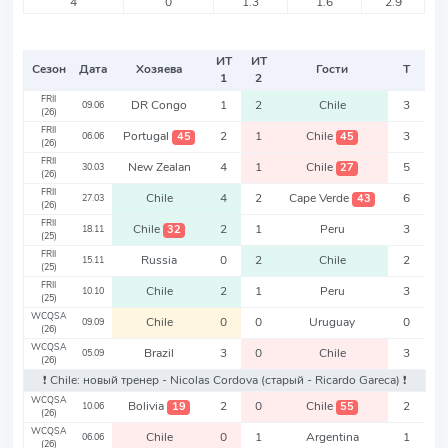
4
0
1.3
1.6
2.9
ИТ
ИТ
Сезон
Дата
Хозяева
Гости
Т
1
2
FRII
DR Congo
1
2
Chile
3
09.06
(26)
FRII
Portugal
2
1
Chile
3
45
45
06.06
(26)
FRII
New Zealan
4
1
Chile
5
27
30.03
(26)
FRII
Chile
4
2
Cape Verde
6
43
27.03
(26)
FRII
Chile
2
1
Peru
3
32
18.11
(25)
FRII
Russia
0
2
Chile
2
15.11
(25)
FRII
Chile
2
1
Peru
3
10.10
(25)
WCQSA
Chile
0
0
Uruguay
0
09.09
(26)
WCQSA
Brazil
3
0
Chile
3
05.09
(26)
❗️ Chile: новый тренер - Nicolas Cordova
(старый - Ricardo Gareca)
❗️
WCQSA
Bolivia
2
0
Chile
2
19
55
10.06
(26)
WCQSA
Chile
0
1
Argentina
1
06.06
(26)