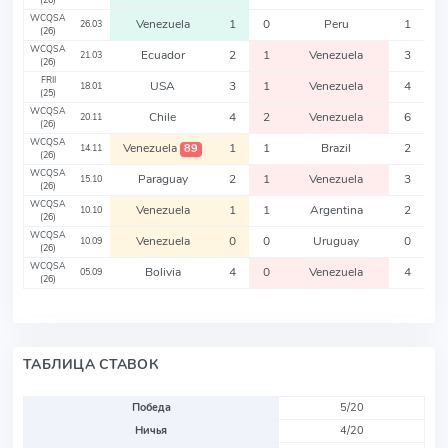
(26)
WCQSA
Venezuela
1
0
Peru
1
26.03
(26)
WCQSA
Ecuador
2
1
Venezuela
3
21.03
(26)
FRII
USA
3
1
Venezuela
4
18.01
(25)
WCQSA
Chile
4
2
Venezuela
6
20.11
(26)
WCQSA
Venezuela
1
1
Brazil
2
89
14.11
(26)
WCQSA
Paraguay
2
1
Venezuela
3
15.10
(26)
WCQSA
Venezuela
1
1
Argentina
2
10.10
(26)
WCQSA
Venezuela
0
0
Uruguay
0
10.09
(26)
WCQSA
Bolivia
4
0
Venezuela
4
05.09
(26)
ТАБЛИЦА СТАВОК
Победа
5/20
Ничья
4/20