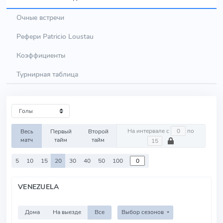
Очные встречи
Рефери Patricio Loustau
Коэффициенты
Турнирная таблица
На интервале с
по
Весь
Первый
Второй
матч
тайм
тайм
5
10
15
20
30
40
50
100
VENEZUELA
Дома
На выезде
Все
Выбор сезонов