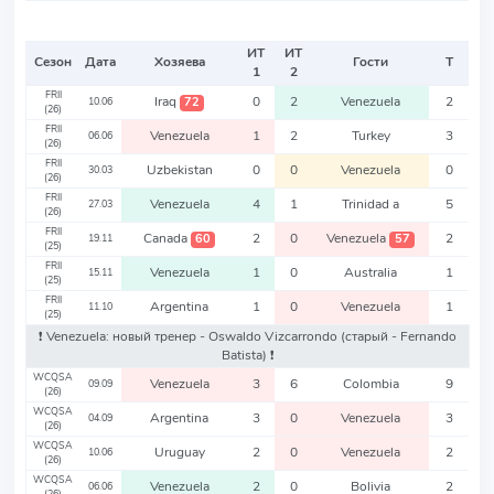
ИТ
ИТ
Сезон
Дата
Хозяева
Гости
Т
1
2
FRII
Iraq
0
2
Venezuela
2
72
10.06
(26)
FRII
Venezuela
1
2
Turkey
3
06.06
(26)
FRII
Uzbekistan
0
0
Venezuela
0
30.03
(26)
FRII
Venezuela
4
1
Trinidad a
5
27.03
(26)
FRII
Canada
2
0
Venezuela
2
60
57
19.11
(25)
FRII
Venezuela
1
0
Australia
1
15.11
(25)
FRII
Argentina
1
0
Venezuela
1
11.10
(25)
❗️ Venezuela: новый тренер - Oswaldo Vizcarrondo
(старый - Fernando
Batista)
❗️
WCQSA
Venezuela
3
6
Colombia
9
09.09
(26)
WCQSA
Argentina
3
0
Venezuela
3
04.09
(26)
WCQSA
Uruguay
2
0
Venezuela
2
10.06
(26)
WCQSA
Venezuela
2
0
Bolivia
2
06.06