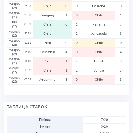
WCQSA
Chile
0
0
Ecuador
0
26.03
(26)
WCQSA
Paraguay
1
0
Chile
1
20.03
(26)
FRII
Chile
6
1
Panama
7
08.02
(25)
WCQSA
Chile
4
2
Venezuela
6
20.11
(26)
WCQSA
Peru
0
0
Chile
0
16.11
(26)
WCQSA
Colombia
4
0
Chile
4
15.10
(26)
WCQSA
Chile
1
2
Brazil
3
11.10
(26)
WCQSA
Chile
1
2
Bolivia
3
10.09
(26)
WCQSA
Argentina
3
0
Chile
3
06.09
(26)
ТАБЛИЦА СТАВОК
Победа
7/20
Ничья
3/20