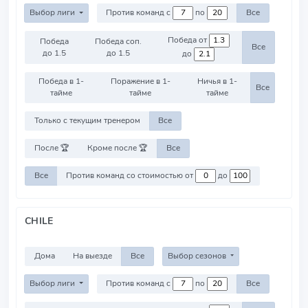
Выбор лиги
Против команд с
по
Все
Победа от
Победа
Победа соп.
Все
до 1.5
до 1.5
до
Победа в 1-
Поражение в 1-
Ничья в 1-
Все
тайме
тайме
тайме
Только с текущим тренером
Все
После 🏆
Кроме после 🏆
Все
Все
Против команд со стоимостью от
до
CHILE
Дома
На выезде
Все
Выбор сезонов
Выбор лиги
Против команд с
по
Все