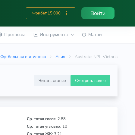
Войти
Фрибет 15 000
Прогнозы
Инструменты
Матчи
Футбольная статистика
Азия
Australia: NPL Victoria
Читать статью
Смотреть видео
Ср. тотал голов:
2.88
Ср. тотал угловых:
10
Ср. тотал ЖК:
3.21