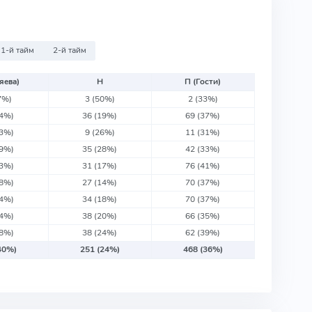
1-й тайм
2-й тайм
яева)
Н
П (Гости)
7%)
3
(50%)
2
(33%)
44%)
36
(19%)
69
(37%)
43%)
9
(26%)
11
(31%)
39%)
35
(28%)
42
(33%)
43%)
31
(17%)
76
(41%)
48%)
27
(14%)
70
(37%)
44%)
34
(18%)
70
(37%)
44%)
38
(20%)
66
(35%)
38%)
38
(24%)
62
(39%)
40%)
251
(24%)
468
(36%)