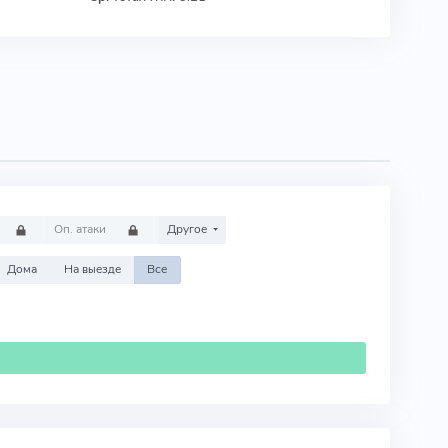
Оп. атаки
Другое
Дома
На выезде
Все