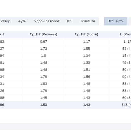
 створ
Ауты
Удары от ворот
КК
Пенальти
Весь матч
. Т
Ср. ИТ (Хозяева)
Ср. ИТ (Гости)
П (Хоз
.83
0.67
1.17
1
(1
.27
1.72
1.55
82
(
.94
1.6
1.34
15
(
.81
1.48
1.33
49
(
.98
1.48
1.51
80
(
.34
1.79
1.56
90
(
.31
1.83
1.48
83
(
.26
1.79
1.48
83
(
.88
1.45
1.43
60
(
.96
1.53
1.43
543
(