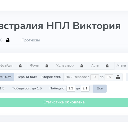
Австралия НПЛ Виктория
xG
Прогнозы
Офсайды
Фолы
Уд. в створ
Ауты
Атаки
есь матч
Первый тайм
Второй тайм
На интервале с
по
1.5
Победа соп. до 1.5
Победа от
до
Все
Статистика обновлена