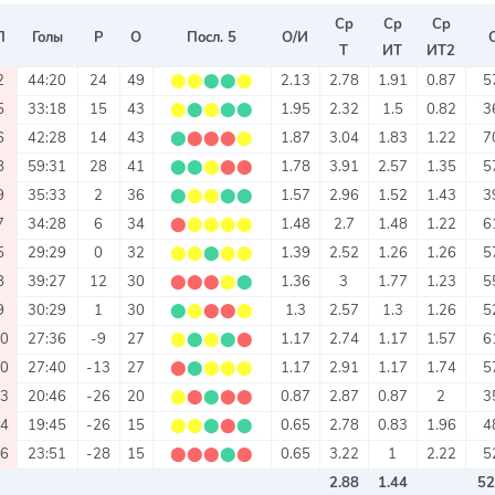
Ср
Ср
Ср
П
Голы
Р
О
Посл. 5
О/И
Т
ИТ
ИТ2
2
44:20
24
49
⬤
⬤
⬤
⬤
⬤
2.13
2.78
1.91
0.87
5
5
33:18
15
43
⬤
⬤
⬤
⬤
⬤
1.95
2.32
1.5
0.82
3
6
42:28
14
43
⬤
⬤
⬤
⬤
⬤
1.87
3.04
1.83
1.22
7
8
59:31
28
41
⬤
⬤
⬤
⬤
⬤
1.78
3.91
2.57
1.35
5
9
35:33
2
36
⬤
⬤
⬤
⬤
⬤
1.57
2.96
1.52
1.43
3
7
34:28
6
34
⬤
⬤
⬤
⬤
⬤
1.48
2.7
1.48
1.22
6
5
29:29
0
32
⬤
⬤
⬤
⬤
⬤
1.39
2.52
1.26
1.26
5
8
39:27
12
30
⬤
⬤
⬤
⬤
⬤
1.36
3
1.77
1.23
5
9
30:29
1
30
⬤
⬤
⬤
⬤
⬤
1.3
2.57
1.3
1.26
5
10
27:36
-9
27
⬤
⬤
⬤
⬤
⬤
1.17
2.74
1.17
1.57
6
10
27:40
-13
27
⬤
⬤
⬤
⬤
⬤
1.17
2.91
1.17
1.74
5
13
20:46
-26
20
⬤
⬤
⬤
⬤
⬤
0.87
2.87
0.87
2
3
14
19:45
-26
15
⬤
⬤
⬤
⬤
⬤
0.65
2.78
0.83
1.96
4
16
23:51
-28
15
⬤
⬤
⬤
⬤
⬤
0.65
3.22
1
2.22
5
2.88
1.44
52