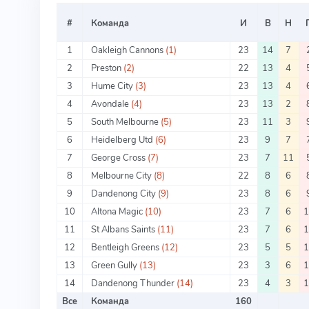
#
Команда
И
В
Н
1
Oakleigh Cannons
(1)
23
14
7
2
Preston
(2)
22
13
4
3
Hume City
(3)
23
13
4
4
Avondale
(4)
23
13
2
5
South Melbourne
(5)
23
11
3
6
Heidelberg Utd
(6)
23
9
7
7
George Cross
(7)
23
7
11
8
Melbourne City
(8)
22
8
6
9
Dandenong City
(9)
23
8
6
10
Altona Magic
(10)
23
7
6
11
St Albans Saints
(11)
23
7
6
12
Bentleigh Greens
(12)
23
5
5
13
Green Gully
(13)
23
3
6
14
Dandenong Thunder
(14)
23
4
3
Все
Команда
160