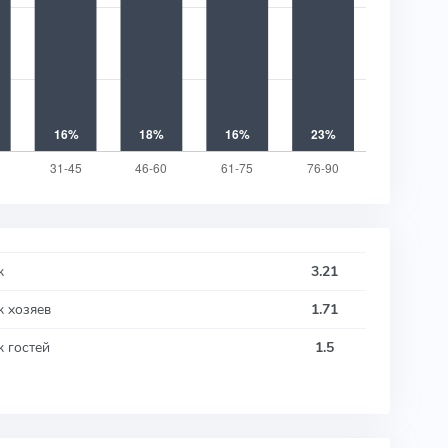
к
3.21
к хозяев
1.71
к гостей
1.5