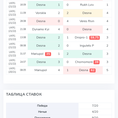
UKR1
Desna
1
0
Rukh Lviv
1
16.09
(21/22)
UKR1
Vorskla
2
2
Desna
4
11.09
(21/22)
UKR1
Desna
0
4
Veres Rivn
4
28.08
(21/22)
UKR1
Dynamo Kyi
4
0
Desna
4
21.08
(21/22)
UKR1
Desna
2
1
Dnipro-1
3
59,75
13.08
(21/22)
UKR1
Desna
2
0
Ingulets P
2
08.08
(21/22)
UKR1
Mariupol
1
2
Desna
3
35
31.07
(21/22)
UKR1
Desna
3
0
Chornomore
3
39
24.07
(21/22)
UKR1
Mariupol
4
1
Desna
5
62
08.05
(20/21)
ТАБЛИЦА СТАВОК
Победа
7/20
Ничья
4/20
Поражение
9/20