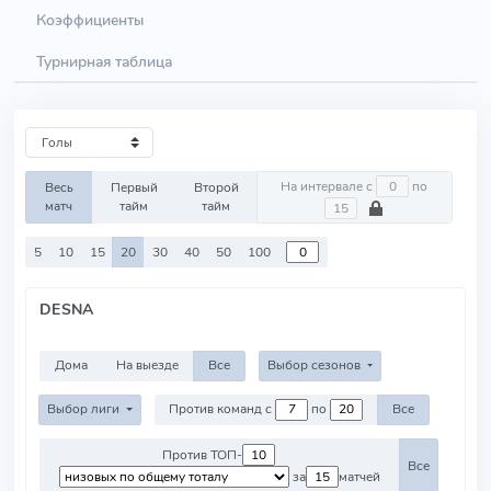
Коэффициенты
Турнирная таблица
На интервале с
по
Весь
Первый
Второй
матч
тайм
тайм
5
10
15
20
30
40
50
100
DESNA
Дома
На выезде
Все
Выбор сезонов
Выбор лиги
Против команд с
по
Все
Против ТОП-
Все
за
матчей