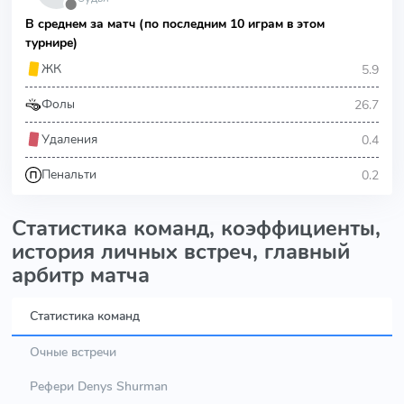
⬤
В среднем за матч (по последним 10 играм в этом
турнире)
5.9
ЖК
26.7
Фолы
0.4
Удаления
0.2
Пенальти
Статистика команд, коэффициенты,
история личных встреч, главный
арбитр матча
Статистика команд
Очные встречи
Рефери Denys Shurman