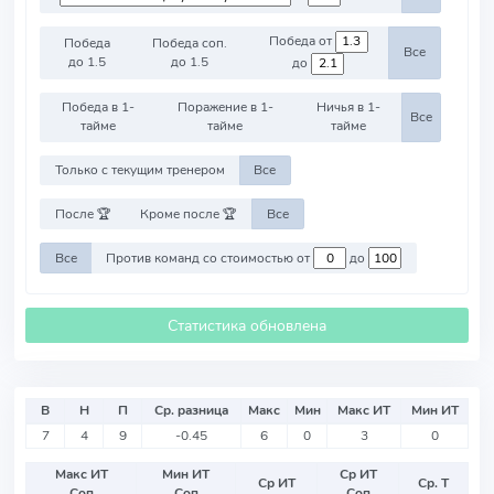
Победа от
Победа
Победа соп.
Все
до 1.5
до 1.5
до
Победа в 1-
Поражение в 1-
Ничья в 1-
Все
тайме
тайме
тайме
Только с текущим тренером
Все
После 🏆
Кроме после 🏆
Все
Все
Против команд со стоимостью от
до
Статистика обновлена
В
Н
П
Ср. разница
Макс
Мин
Макс ИТ
Мин ИТ
7
4
9
-0.45
6
0
3
0
Макс ИТ
Мин ИТ
Ср ИТ
Ср ИТ
Ср. Т
Соп
Соп
Соп