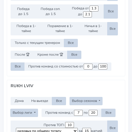
Победа от
Победа
Победа соп.
Все
до 1.5
до 1.5
до
Победа в 1-
Поражение в 1-
Ничья в 1-
Все
тайме
тайме
тайме
Только с текущим тренером
Все
После 🏆
Кроме после 🏆
Все
Все
Против команд со стоимостью от
до
RUKH LVIV
Дома
На выезде
Все
Выбор сезонов
Выбор лиги
Против команд с
по
Все
Против ТОП-
Все
за
матчей