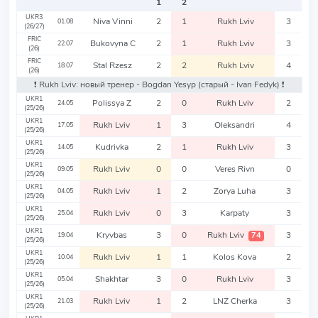
1
2
UKR3
Niva Vinni
2
1
Rukh Lviv
3
01.08
(26/27)
FRIC
Bukovyna C
2
1
Rukh Lviv
3
22.07
(26)
FRIC
Stal Rzesz
2
2
Rukh Lviv
4
18.07
(26)
❗️ Rukh Lviv: новый тренер - Bogdan Yesyp
(старый - Ivan Fedyk)
❗️
UKR1
Polissya Z
2
0
Rukh Lviv
2
24.05
(25/26)
UKR1
Rukh Lviv
1
3
Oleksandri
4
17.05
(25/26)
UKR1
Kudrivka
2
1
Rukh Lviv
3
14.05
(25/26)
UKR1
Rukh Lviv
0
0
Veres Rivn
0
09.05
(25/26)
UKR1
Rukh Lviv
1
2
Zorya Luha
3
04.05
(25/26)
UKR1
Rukh Lviv
0
3
Karpaty
3
25.04
(25/26)
UKR1
Kryvbas
3
0
Rukh Lviv
3
74
19.04
(25/26)
UKR1
Rukh Lviv
1
1
Kolos Kova
2
10.04
(25/26)
UKR1
Shakhtar
3
0
Rukh Lviv
3
05.04
(25/26)
UKR1
Rukh Lviv
1
2
LNZ Cherka
3
21.03
(25/26)