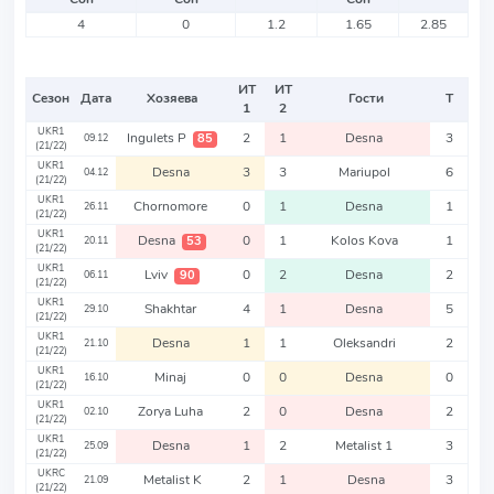
4
0
1.2
1.65
2.85
ИТ
ИТ
Сезон
Дата
Хозяева
Гости
Т
1
2
UKR1
Ingulets P
2
1
Desna
3
85
09.12
(21/22)
UKR1
Desna
3
3
Mariupol
6
04.12
(21/22)
UKR1
Chornomore
0
1
Desna
1
26.11
(21/22)
UKR1
Desna
0
1
Kolos Kova
1
53
20.11
(21/22)
UKR1
Lviv
0
2
Desna
2
90
06.11
(21/22)
UKR1
Shakhtar
4
1
Desna
5
29.10
(21/22)
UKR1
Desna
1
1
Oleksandri
2
21.10
(21/22)
UKR1
Minaj
0
0
Desna
0
16.10
(21/22)
UKR1
Zorya Luha
2
0
Desna
2
02.10
(21/22)
UKR1
Desna
1
2
Metalist 1
3
25.09
(21/22)
UKRC
Metalist K
2
1
Desna
3
21.09
(21/22)