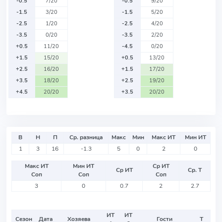
-0.5
7/20
-0.5
9/20
-1.5
3/20
-1.5
5/20
-2.5
1/20
-2.5
4/20
-3.5
0/20
-3.5
2/20
+0.5
11/20
-4.5
0/20
+1.5
15/20
+0.5
13/20
+2.5
16/20
+1.5
17/20
+3.5
18/20
+2.5
19/20
+4.5
20/20
+3.5
20/20
В
Н
П
Ср. разница
Макс
Мин
Макс ИТ
Мин ИТ
1
3
16
-1.3
5
0
2
0
Макс ИТ
Мин ИТ
Ср ИТ
Ср ИТ
Ср. Т
Соп
Соп
Соп
3
0
0.7
2
2.7
ИТ
ИТ
Сезон
Дата
Хозяева
Гости
Т