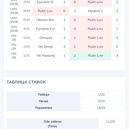
UKR1
Epicentr D
2
0
Rukh Lviv
2
15.03
(25/26)
UKR1
Rukh Lviv
0
3
Metalist 1
3
09.03
(25/26)
UKR1
Obolon Bro
1
0
Rukh Lviv
1
01.03
(25/26)
UKR1
Dynamo Kyi
1
0
Rukh Lviv
1
20.02
(25/26)
FRIC
Olimpija
2
1
Rukh Lviv
3
14.02
(26)
FRIC
NK Brinje
3
2
Rukh Lviv
5
13.02
(26)
FRIC
NK Radomlj
1
2
Rukh Lviv
3
11.02
(26)
ТАБЛИЦА СТАВОК
Победа
1/20
Ничья
3/20
Поражение
16/20
Обе забили
11/20
(Голы)