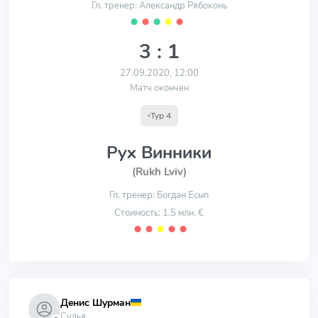
Гл. тренер: Александр Рябоконь
⬤
⬤
⬤
⬤
⬤
3 : 1
27.09.2020, 12:00
Матч окончен
Тур 4
Рух Винники
(Rukh Lviv)
Гл. тренер: Богдан Есып
Стоимость: 1.5 млн. €
⬤
⬤
⬤
⬤
⬤
Денис Шурман
Судья